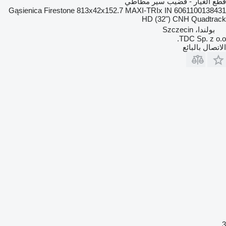
قطع الغيار - قضيب سير مطاطي
6061100138431 Gąsienica Firestone 813x42x152.7 MAXI-TRIx IN
HD (32") CNH Quadtrack
بولندا، Szczecin
TDC Sp. z o.o.
الاتصال بالبائع
3