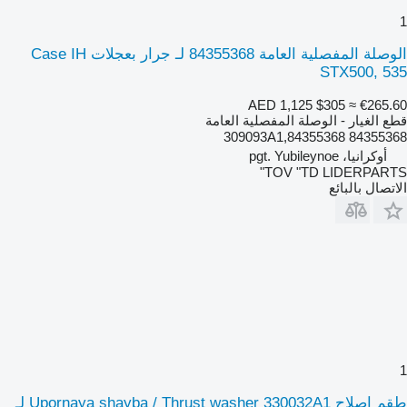
1
الوصلة المفصلية العامة 84355368 لـ جرار بعجلات Case IH
STX500, 535
AED 1,125
$305
≈ €265.60
قطع الغيار - الوصلة المفصلية العامة
84355368 309093A1,84355368
أوكرانيا، pgt. Yubileynoe
TOV "TD LIDERPARTS"
الاتصال بالبائع
1
طقم إصلاح Upornaya shayba / Thrust washer 330032A1 لـ