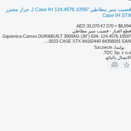
قضيب سير مطاطي Case IH 124.4576.10597 لـ جرار مجنزر
Case IH STX
AED 32,070
€7,570
≈ $8,694
قطع الغيار - قضيب سير مطاطي
124.4576.10597 Gąsienica Camso DURABUILT 3500AG (30") 634-
3023 CASE STX 84182440 84356091 EAN:...
بولندا، Szczecin
TDC Sp. z o.o.
الاتصال بالبائع