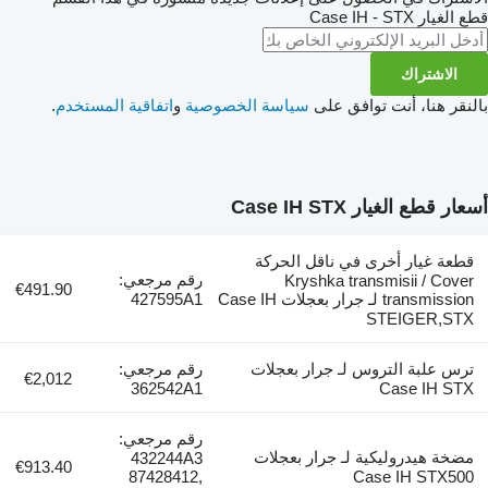
قطع الغيار
Case IH - STX
الاشتراك
بالنقر هنا، أنت توافق على
سياسة الخصوصية
و
اتفاقية المستخدم
.
أسعار قطع الغيار Case IH STX
قطعة غيار أخرى في ناقل الحركة
رقم مرجعي:
Kryshka transmisii / Cover
€491.90
transmission لـ جرار بعجلات Case IH
427595A1
STEIGER,STX
ترس علبة التروس لـ جرار بعجلات
رقم مرجعي:
€2,012
362542A1
Case IH STX
رقم مرجعي:
مضخة هيدروليكية لـ جرار بعجلات
432244A3
€913.40
87428412,
Case IH STX500