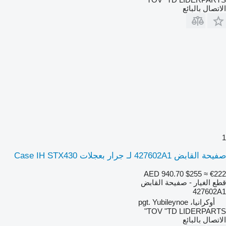
الاتصال بالبائع
1
صفيحة القابض 427602A1 لـ جرار بعجلات Case IH STX430
AED 940.70
$255
≈ €222
قطع الغيار - صفيحة القابض
427602A1
أوكرانيا، pgt. Yubileynoe
TOV "TD LIDERPARTS"
الاتصال بالبائع