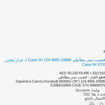
3
قضيب سير مطاطي Case IH 124.4665.10686 لـ جرار مجنزر
Case IH STX
AED 40,230
€9,496
≈ $10,910
قطع الغيار - قضيب سير مطاطي
124.4665.10686 Gąsienica Camso Durabuilt 6500AG (30")
E30BE02858 CASE STX 84606975
بولندا، Szczecin
TDC Sp. z o.o.
الاتصال بالبائع