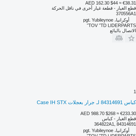
AED 162.30
$44
≈ €38.31
قطع الغيار - قطعة غيار أخرى في ناقل الحركة
370556A1
أوكرانيا، pgt. Yubileynoe
TOV "TD LIDERPARTS"
الاتصال بالبائع
1
كباس 84314691 لـ جرار بعجلات Case IH STX
AED 988.70
$268
≈ €233.30
قطع الغيار - كباس
84314691 ,364822A1
أوكرانيا، pgt. Yubileynoe
TOV "TD LIDERPARTS"