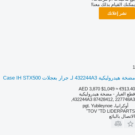
يمكنك القيام بذلك معنا!
نشر إعلانك
1
مضخة هيدروليكية 432244A3 لـ جرار بعجلات Case IH STX500
AED 3,870
$1,049
≈ €913.40
قطع الغيار - مضخة هيدروليكية
432244A3 87428412, 227748A3,
أوكرانيا، pgt. Yubileynoe
TOV "TD LIDERPARTS"
الاتصال بالبائع