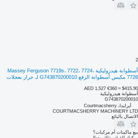
2
أسطوانة هيدروليكية Massey Ferguson 7719s، 7722، 7724،
7726 مكبس أسطوانة الرفع G743870200010 لـ جرار بعجلات
AED 1,527
€360
≈ $415.90
أسطوانة هيدروليكية
G743870200010
أيرلندا، Courtmacsherry
COURTMACSHERRY MACHINERY LTD
الاتصال بالبائع
بيع ماكينات أم مركبات؟
يمكنك القيام بذلك معنا!