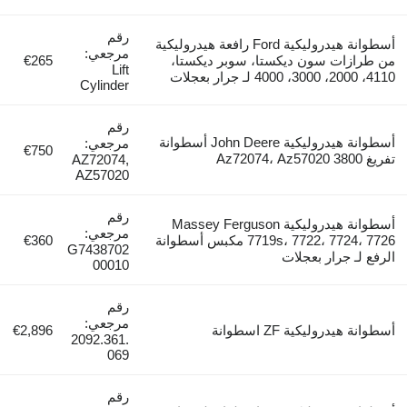
رقم
أسطوانة هيدروليكية Ford رافعة هيدروليكية
مرجعي:
من طرازات سون ديكستا، سوبر ديكستا،
€265
Lift
4110، 2000، 3000، 4000 لـ جرار بعجلات
Cylinder
رقم
أسطوانة هيدروليكية John Deere أسطوانة
مرجعي:
€750
تفريغ 3800 Az72074، Az57020
AZ72074,
AZ57020
رقم
أسطوانة هيدروليكية Massey Ferguson
مرجعي:
7719s، 7722، 7724، 7726 مكبس أسطوانة
€360
G7438702
الرفع لـ جرار بعجلات
00010
رقم
مرجعي:
أسطوانة هيدروليكية ZF اسطوانة
€2,896
2092.361.
069
رقم