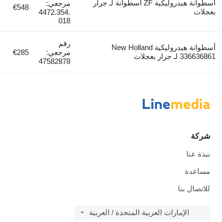
أسطوانة هيدروليكية ZF اسطوانة لـ جرار
مرجعي:
€548
بعجلات
4472.354.
018
رقم
أسطوانة هيدروليكية New Holland
مرجعي:
€285
336636861 لـ جرار بعجلات
47582878
شركة
نبذة عنا
مساعدة
للاتصال بنا
الإمارات العربية المتحدة / العربية