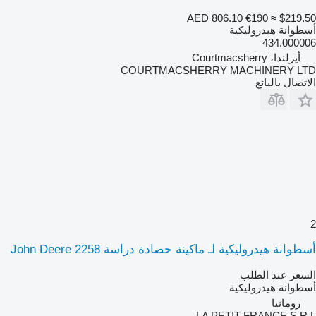
AED 806.10
€190
≈ $219.50
أسطوانة هيدروليكية
434.000006
أيرلندا، Courtmacsherry
COURTMACSHERRY MACHINERY LTD
الاتصال بالبائع
2
أسطوانة هيدروليكية لـ ماكينة حصادة دراسة John Deere 2258
السعر عند الطلب
أسطوانة هيدروليكية
رومانيا
LA PETIT FRANCE S.R.L.