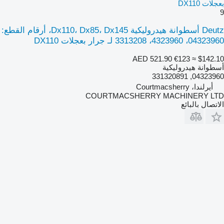
بعجلات DX110
9
Deutz أسطوانة هيدروليكية Dx110، Dx85، Dx145، أرقام القطع:
04323960، 4323960، 3313208 لـ جرار بعجلات DX110
AED 521.90
€123
≈ $142.10
أسطوانة هيدروليكية
04323960, 331320891
أيرلندا، Courtmacsherry
COURTMACSHERRY MACHINERY LTD
الاتصال بالبائع