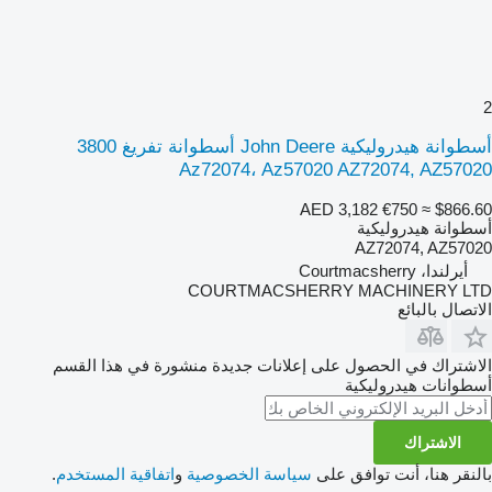
2
أسطوانة هيدروليكية John Deere أسطوانة تفريغ 3800
Az72074، Az57020 AZ72074, AZ57020
AED 3,182
€750
≈ $866.60
أسطوانة هيدروليكية
AZ72074, AZ57020
أيرلندا، Courtmacsherry
COURTMACSHERRY MACHINERY LTD
الاتصال بالبائع
الاشتراك في الحصول على إعلانات جديدة منشورة في هذا القسم
أسطوانات هيدروليكية
الاشتراك
بالنقر هنا، أنت توافق على
سياسة الخصوصية
و
اتفاقية المستخدم
.