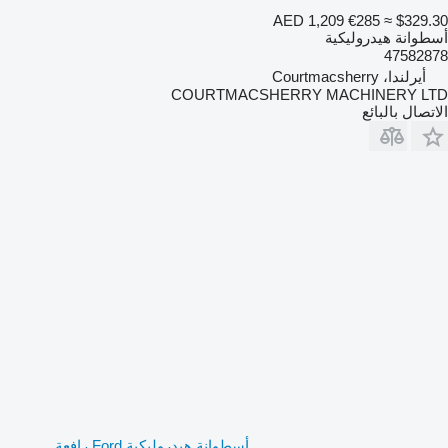
AED 1,209
€285
≈ $329.30
أسطوانة هيدروليكية
47582878
أيرلندا، Courtmacsherry
COURTMACSHERRY MACHINERY LTD
الاتصال بالبائع
أسطوانة هيدروليكية Ford رافعة