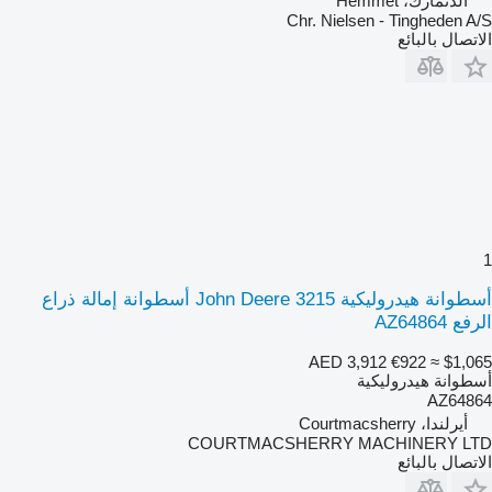
الدنمارك، Hemmet
Chr. Nielsen - Tingheden A/S
الاتصال بالبائع
1
أسطوانة هيدروليكية John Deere 3215 أسطوانة إمالة ذراع
الرفع AZ64864
AED 3,912
€922
≈ $1,065
أسطوانة هيدروليكية
AZ64864
أيرلندا، Courtmacsherry
COURTMACSHERRY MACHINERY LTD
الاتصال بالبائع