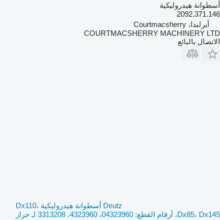
أسطوانة هيدروليكية
2092.371.146
أيرلندا، Courtmacsherry
COURTMACSHERRY MACHINERY LTD
الاتصال بالبائع
Deutz أسطوانة هيدروليكية Dx110،
Dx85، Dx145، أرقام القطع: 04323960، 4323960، 3313208 لـ جرار