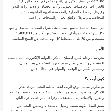
Agroline
هو سوق إلكتروني رائد ومختص في الآلات الزراعية
(الجرارات، وحاصدات الحبوب، وآلات الحصاد، والآلات زراعة البذور،
وغيرها)، ومعدات المزارع (المخصصة لتربية الماشية، وإنتاج
المحاصيل، وغيرها)، وقطع الغيار، والمنتجات الزراعية.
هي منصة مناسبة للجميع حيث يمكنك شراء المعدات الخاصة أو بيعها
بكل سرعة وكفاءة وأمان، حيث يستخدمها أكثر من 1,400,000
مستخدم من 80 بلدان صفحاتنا كل يوم للبحث عن المنتج المناسب.
الأمن
نحن نبذل رعاية كبيرة لضمان أن تكون البوابة الإلكترونية آمنة بالنسبة
للمشترين والبائعين. نحن نتمتع بخبرة راسخة في هذا المجال،
ونستثمر الكثير من الوقت، والموارد في مجال الأمن.
كيف أبحث؟
تم تطوير تصميم موقع الويب لجعل عملية البحث مريحة بقدر
الإمكان، مع وجود العديد من عوامل التصفية، وإمكانية عقد المقارنة
والفرز، والإضافة إلى المفضلات، وقراءة المراجعات حول البائع.
يتميز التنقل بكونه بسيطا وسهل الاستخدام وسلس. البحث عن