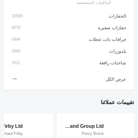
الماكينات المتخصصة
الحفارات
32909
حفارات صغيرة
8570
جرافات ذات عجلات
6994
بلدوزرات
2484
شاحنات رافعة
1821
عرض الكل
تقييمات عملائنا
 Firby Ltd
Outland Group Ltd
Richard Firby
Percy Brock