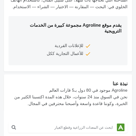
الشاحنة التي تحتاجها بات سهلاً، على سبيل المثال، كاستخدام الهاتف
الخلوي في: البحث — المقارنة — الاختيار — الشراء — الاستخدام.
يقدم موقع Agroline مجموعة كبيرة من الخدمات
الترويجية
للإعلانات الفردية
للأعمال التجارية ككل
نبذة عنا
Agroline موجود في 80 دول بـ5 قارات العالم
نحن في السوق منذ 24 سنوات، خلال هذه المدة اكتسبنا الكثير من
الخبرة، وكوننا قاعدة واسعة وأصبحنا محترفين في المجال.