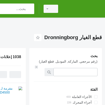
قطع الغيار Dronningborg
بحث
1038 إعلانات:
(رقم مرجعي, الماركة, الموديل, قطع الغيار)
الفئة
الأجزاء العاملة
أجزاء المحرك
نواقل القش