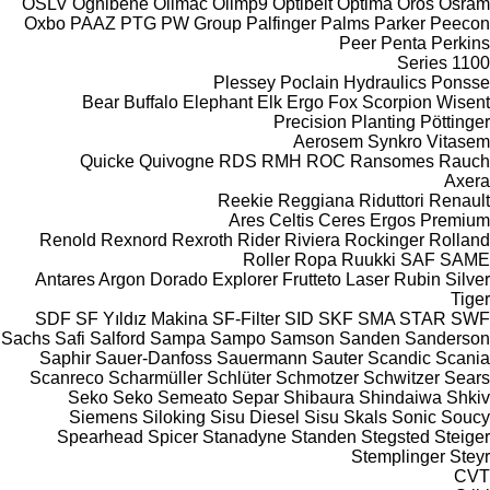
OSLV
Ognibene
Olimac
Olimp9
Optibelt
Optima
Oros
Osram
Oxbo
PAAZ
PTG
PW Group
Palfinger
Palms
Parker
Peecon
Peer
Penta
Perkins
1100 Series
Plessey
Poclain Hydraulics
Ponsse
Bear
Buffalo
Elephant
Elk
Ergo
Fox
Scorpion
Wisent
Precision Planting
Pöttinger
Aerosem
Synkro
Vitasem
Quicke
Quivogne
RDS
RMH
ROC
Ransomes
Rauch
Axera
Reekie
Reggiana Riduttori
Renault
Ares
Celtis
Ceres
Ergos
Premium
Renold
Rexnord
Rexroth
Rider
Riviera
Rockinger
Rolland
Roller
Ropa
Ruukki
SAF
SAME
Antares
Argon
Dorado
Explorer
Frutteto
Laser
Rubin
Silver
Tiger
SDF
SF Yıldız Makina
SF-Filter
SID
SKF
SMA
STAR
SWF
Sachs
Safi
Salford
Sampa
Sampo
Samson
Sanden
Sanderson
Saphir
Sauer-Danfoss
Sauermann
Sauter
Scandic
Scania
Scanreco
Scharmüller
Schlüter
Schmotzer
Schwitzer
Sears
Seko
Seko
Semeato
Separ
Shibaura
Shindaiwa
Shkiv
Siemens
Siloking
Sisu Diesel
Sisu
Skals
Sonic
Soucy
Spearhead
Spicer
Stanadyne
Standen
Stegsted
Steiger
Stemplinger
Steyr
CVT