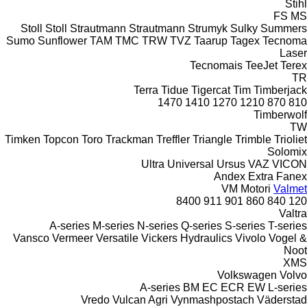
Stihl
FS
MS
Stoll
Stoll
Strautmann
Strautmann
Strumyk
Sulky
Summers
Sumo
Sunflower
TAM
TMC
TRW
TVZ
Taarup
Tagex
Tecnoma
Laser
Tecnomais
TeeJet
Terex
TR
Terra
Tidue
Tigercat
Tim
Timberjack
1470
1410
1270
1210
870
810
Timberwolf
TW
Timken
Topcon
Toro
Trackman
Treffler
Triangle
Trimble
Trioliet
Solomix
Ultra
Universal
Ursus
VAZ
VICON
Andex
Extra
Fanex
VM Motori
Valmet
8400
911
901
860
840
120
Valtra
A-series
M-series
N-series
Q-series
S-series
T-series
Vansco
Vermeer
Versatile
Vickers Hydraulics
Vivolo
Vogel &
Noot
XMS
Volkswagen
Volvo
A-series
BM
EC
ECR
EW
L-series
Vredo
Vulcan Agri
Vynmashpostach
Väderstad