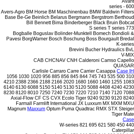
Avant
600 - series
Avers-Agro
BM Horse
BM Maschinenbau
BMW
Baldwin Filters
Base
Be-Ge
Beinlich
Belarus
Bergmann
Bergstrom
Berthoud
Bill Bennett
Bima
Binderberger
Black Bruin
Bobcat
S series
T series
773
Bogballe
Boguslav
Bolinder-Munktell
Bomech
Bondioli &
Pavesi
BorgWarner
Bosch
Boschung
Boss
Bourgault
Bredal
K-series
Brevini
Bucher Hydraulics
BvL
V-MIX
CAB
CHCNAV
CNH
Calderoni
Camso
Capello
QUASAR
Carlisle
Carraro
Carre
Carrier
Casappa
Case IH
1056
1030
1020
956
885
856
845
844
745
743
535
500
310
4210
2388
2366
2188
2166
2020
1680
1660
1460
1255
1083
6140
6130
6088
5150
5140
5130
5120
5088
4408
4240
4230
8230
8120
8010
7250
7240
7230
7220
7210
7140
7120
7088
Axial-Flow
CF
CS
CVX
Ecolo Tiger
9240
9230
9120
8240
Farmall
Farmlift
International
JX
Luxxum
MX
MXM
MXU
Magnum
Maxxum
Optum
Puma
Quadtrac
RMX
STX
Steiger
Tiger Mate
Case
W-series
821
695
621
580
450
440
Caterpillar