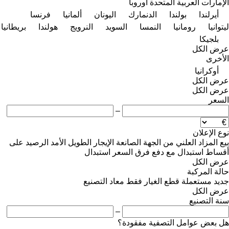
الإمارات العربية المتحدة
أوروبا
أيرلندا
بولندا
الدنمارك
اليونان
ألمانيا
فرنسا
ليتوانيا
رومانيا
النمسا
السويد
النرويج
هولندا
بريطانيا
بلجيكا
عرض الكل
الأخرى
أوكرانيا
عرض الكل
عرض الكل
السعر
–
نوع الإعلان
بيع
المزاد العلني
من الجهة الصانعة
الإيجار الطويل الأمد
الرصيد
على
أقساط
استبدال مع دفع فرق السعر
استبدال
عرض الكل
حالة المركبة
جديد
مستعملة
قطع الغيار فقط
معاد التصنيع
عرض الكل
سنة التصنيع
–
هل بعض عوامل التصفية مفقودة؟