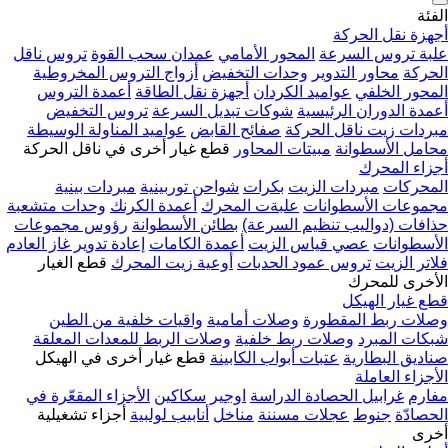
الفئة
أجهزة نقل الحركة
علبة تروس السرعة
المحور الأمامي
عمدان سحب القوة
تروس ناقل
الحركة
محاور التدوير
وحدات التخفيض
أزواج التروس المخروطية
المحور الخلفي
عواميد الكردان
أجهزة نقل الطاقة
أعمدة التروس
أعمدة الدوران الرئيسية
شوكات تبديل السرعة
تروس التخفيض
مبردات زيت ناقل الحركة
صفائح القابض
عواميد المناولة الوسيطة
محامل الأسطوانة
مبيتات المحاور
قطع غيار أخرى في ناقل الحركة
أجزاء المحرك
المحركات
مبردات الزيت
بكرات
شواحن توربينية
مبردات بينية
مجموعات الأسطوانات
علبةت المحرك
أعمدة الكرنك
وحدات متشعبة
حذافات (دواليب تنظيم السرعة)
بطائن الأسطوانة
رؤوس مجموعات
الأسطوانات
عصي قياس الزيت
أعمدة الكامات
إعادة تدوير غاز العادم
فلاتر الزيت
تروس عمود الحدبات
أوعية زيت المحرك
قطع الغيار
الأخرى للمحرك
قطع غيار الهيكل
وصلات ربط المقطورة
وصلات أمامية
واقيات خلفية من الطين
شبكات المبرد
وصلات ربط خلفية
وصلات الربط للمعدات المعلقة
صناديق البطارية
عتبات أبواب الكابينة
قطع غيار أخرى في الهيكل
الأجزاء العاملة
مفارم
غرابيل الحصادة الدراسة
اوجير
سكاكين
الأجزاء المقعّرة في
الحصادّة
جنوط
عجلات مسننة
مناخل
أنابيب لولبية
أجزاء تشغيلية
أخرى