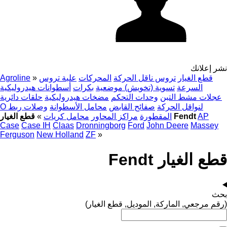
نشر إعلانك
قطع الغيار
تروس ناقل الحركة
المحركات
علبة تروس
»
Agroline
السرعة
تسوية (تخويش) موضعية
بكرات
أسطوانات هيدروليكية
عجلات مشط التبن
وحدات التحكم
مضخات هيدروليكية
حلقات دائرية
O لنواقل الحركة
صفائح القابض
محامل الأسطوانة
وصلات ربط
AP
قطع الغيار Fendt
المقطورة
مراكز المحاور
محامل كريات
»
Case
Case IH
Claas
Dronningborg
Ford
John Deere
Massey
Ferguson
New Holland
ZF
»
قطع الغيار Fendt
بحث
(رقم مرجعي, الماركة, الموديل, قطع الغيار)