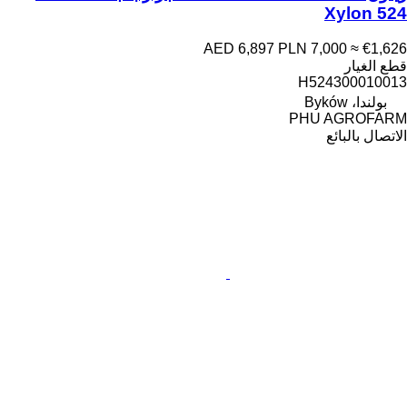
Xylon 524
AED 6,897
PLN 7,000
≈ €1,626
قطع الغيار
H524300010013
بولندا، Byków
PHU AGROFARM
الاتصال بالبائع