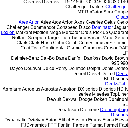
C-series
D series
TH
972
966
735
349
336
320
140
Challenger Trailers
Challenger
MT
RoGator
Spra Coupe
Claas
Ares
Arion
Atles
Atos
Axion
Axos
C-series
Celtis
Cerio
Challenger
Commandor
Conspeed
Disco
Dominator
Jaguar
Lexion
Markant
Medion
Mega
Mercator
Orbis
Pick up
Quadrant
Rollant
Scorpion
Targo
Trion
Tucano
Variant
Vario
Xerion
Clark
Clark-Hurth
Cobo
Cojali
Comer Industries
Comer
ContiTech
Continental
Cramer
Cummins
Cursor
DAF
LF
Daimler-Benz
Dal-Bo
Dana
Danfoil
Danfoss
David Brown
995
990
Dayco
DeLaval
Delco Remy
Delimbe
Delphi
Denis
Denso
Detroit Diesel
Detroit
Deutz
BF
D-series
Deutz-Fahr
Agrofarm
Agroplus
Agrostar
Agrotron
DX series
D series
HD
K
series
M series
TopLiner
Dewulf
Dexwal
Dodge
Doken
Dominoni
SL
Donaldson
Dromone
Dronningborg
D-series
Dynamatic
Dziekan
Eaton
Elibol
Epsilon
Equus
Esma
Etesia
FJDynamics
FPT
Fantini
Faresin
Farma
Farmet
Fast