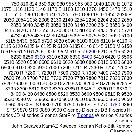
750
810
824
850
920
930
955
965
980
1040
1070 E
1072
1075
1110
1120
1140
1170 E
1188
1210
1270
1450
1470
1510
E
1550
1590
1630
1640
1725
1780
1890
1910
1950
2026 R
2030
2054
2058
2066
2130
2140
2254
2256
2264
2520
2650
2850
3040
3045 R
3050
3130
3140
3200
3340
3350
3400
3415
3420
3640
3650
3720
3800
4040
4055
4430
4650
4720
4730
4755
4830
4930
4940
5055 E
5075
5080
5090
5100
5115
5430i
5620
5720
5820
6090
6100
6105
6110 M
6110 R
6115
6120
6125 M
6125 R
6130
6135
6140
6145
6150 M
6150
R
6155
6170
6175
6190
6195 M
6195 R
6200
6210
6215
6220
6230
6250
6300
6310
6320
6330
6400
6410
6420 S
6506
6510
6520
6530
6600
6610
6620
6630
6800
6810
6820
6830
6900
6910
6920
6930
7000
7200
7215 R
7230 R
7250
7260 R
7270 R
7280 R
7290 R
7300
7310 R
7350
7400
7430
7500
7600
7610
7700
7710
7720
7730
7780
7800
7810
7820
7830
7920
7930
8100
8130
8200
8220
8230
8260 R
8270 R
8285 R
8295
8300
8310
8320
8330
8335 R
8345 R
8360 RT
8370 R
8400
8420
8430
8500
8520
8530
8600
9500
9510 R
9520
9530
9540 WTS
9560
9570
9600
9610
9620
9630
9640
9650
9660
9670 STS
9680
9700
9750
9760 STS
9770
9780
9860
STS
9870 STS
9880
9900
C-series
D-series
DB
F-series
H-
series
JD
M-series
S-series
StarFire
T-series
W-series
X-series
Z-series
John Greaves
KamAZ
Kaweco
Keenan
Kello-Bilt
Kemper
Champion