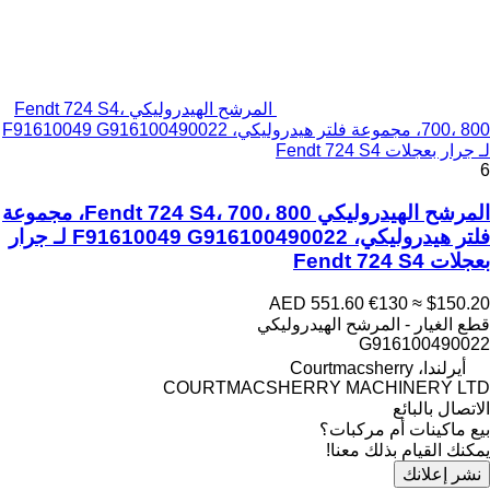
المرشح الهيدروليكي Fendt 724 S4،
700، 800، مجموعة فلتر هيدروليكي، F91610049 G916100490022
لـ جرار بعجلات Fendt 724 S4
6
المرشح الهيدروليكي Fendt 724 S4، 700، 800، مجموعة
فلتر هيدروليكي، F91610049 G916100490022 لـ جرار
بعجلات Fendt 724 S4
AED 551.60
€130
≈ $150.20
قطع الغيار - المرشح الهيدروليكي
G916100490022
أيرلندا، Courtmacsherry
COURTMACSHERRY MACHINERY LTD
الاتصال بالبائع
بيع ماكينات أم مركبات؟
يمكنك القيام بذلك معنا!
نشر إعلانك