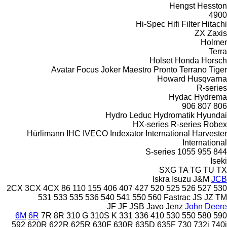
Hengst
Hesston
4900
Hi-Spec
Hifi Filter
Hitachi
ZX
Zaxis
Holmer
Terra
Holset
Honda
Horsch
Avatar
Focus
Joker
Maestro
Pronto
Terrano
Tiger
Howard
Husqvarna
R-series
Hydac
Hydrema
906
807
806
Hydro Leduc
Hydromatik
Hyundai
HX-series
R-series
Robex
Hürlimann
IHC
IVECO
Indexator
International Harvester
International
S-series
1055
955
844
Iseki
SXG
TA
TG
TU
TX
Iskra
Isuzu
J&M
JCB
2CX
3CX
4CX
86
110
155
406
407
427
520
525
526
527
530
531
533
535
536
540
541
550
560
Fastrac
JS
JZ
TM
JF
JF
JSB
Javo
Jenz
John Deere
6M
6R
7R
8R
310 G
310S K
331
336
410
530
550
580
590
592
620R
622R
625R
630F
630R
635D
635F
730
732i
740i