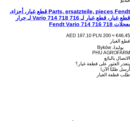
فيديو
Parts, ersatzteile, pieces Fendt قطع غيار، أجزاء،
قطع غيار، قطع غيار لـ 716 Vario 714 718 لـ جرار
بعجلات Fendt Vario 714 716 718
AED 197.10
PLN 200
≈ €46.45
قطع الغيار
بولندا، Byków
PHU AGROFARM
الاتصال بالبائع
يتعذر العثور على قطعة غيار؟
أرسل طلبًا الآن!
طلب قطعة الغيار