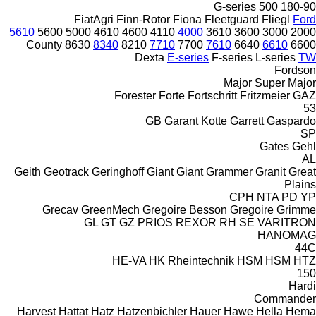
G-series
500
180-90
FiatAgri
Finn-Rotor
Fiona
Fleetguard
Fliegl
Ford
5610
5600
5000
4610
4600
4110
4000
3610
3600
3000
2000
County
8630
8340
8210
7710
7700
7610
6640
6610
6600
Dexta
E-series
F-series
L-series
TW
Fordson
Major
Super Major
Forester
Forte
Fortschritt
Fritzmeier
GAZ
53
GB
Garant Kotte
Garrett
Gaspardo
SP
Gates
Gehl
AL
Geith
Geotrack
Geringhoff
Giant
Giant
Grammer
Granit
Great
Plains
CPH
NTA
PD
YP
Grecav
GreenMech
Gregoire Besson
Gregoire
Grimme
GL
GT
GZ
PRIOS
REXOR
RH
SE
VARITRON
HANOMAG
44C
HE-VA
HK Rheintechnik
HSM
HSM
HTZ
150
Hardi
Commander
Harvest
Hattat
Hatz
Hatzenbichler
Hauer
Hawe
Hella
Hema