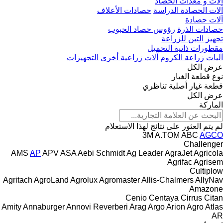
آلات و معدات الحصاد
آلات الحصادة الدراسة
حصادات الأعلاف
آلات حصادة
حصادات الذرة
رؤوس حصاد الحبوب
تجهيز التبن للزراعة
مقطورات ذاتية التحميل
آليات زراعة الكروم
آلات زراعية أخرى
التجهيزات
عرض الكل
نوع قطعة الغيار
قطعة غيار أصلية
تناظري
عرض الكل
الماركة
لم يتم العثور على نتائج لهذا الاستعلام
3M
A.TOM
ABC
AGCO
Challenger
AMS
AP
APV
ASA
Aebi Schmidt
Ag Leader
AgraJet
Agricola
Agrifac
Agrisem
Cultiplow
Agritach
AgroLand
Agrolux
Agromaster
Allis-Chalmers
AllyNav
Amazone
Cenio
Centaya
Cirrus
Citan
Amity
Annaburger
Annovi Reverberi
Arag
Argo
Arion Agro
Atlas
AR