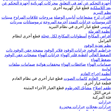
أجهزة التحكم عن بُعد في التعليق
محركات كهربائية
أجهزة التحكم عن
بعد اللاسلكية
قطع غيار كهربية أخرى
نظم التبريد
اقتران لزج
مشعاعات
أنابيب الوصلة
مروحات
غلافات المراوح
مبيتات
الثرموستات
خزانات التمدد
أحزمة المروحة
ترموستاتات
مبردات
كومبي
قطع غيار أخرى في نظام التبريد
أنظمة الفرملة
أقراص المكابح
أسطوانات المكابح لكل عجلة
قطع أخرى لنظام
الفرامل
نظم تغذية الوقود
خراطيم الوقود
خزانات الوقود
فلاتر الوقود
مضخة حقن الوقود ذات
الضغط العالي
أغطية فلتر الهواء
خزانات الهواء
مضخات حقن الوقود
بضغط الهواء
صمامات الهواء
ضاغطات الهواء
مجففات هوائية
صمامات بملفات
لولبية
أنظمة إخراج العادم
مواسير العادم
كاتمات الصوت
قطع غيار أخرى في نظام العادم
قطعة غيار أخرى
طقم إصلاح
مشابك الخرطوم
قطع الغيار
الأجزاء المثبتة
عرض الكل
فئة المركبة
جرارات
جرارات بعجلات
جرارات مجنزرة