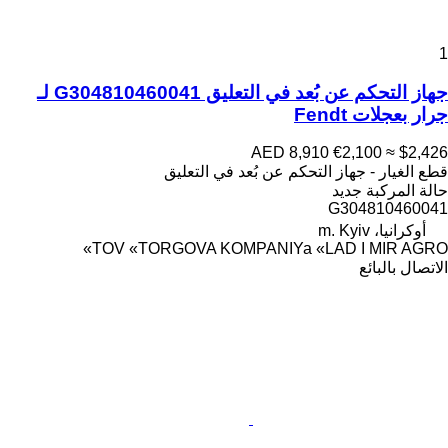
1
جهاز التحكم عن بُعد في التعليق G304810460041 لـ
جرار بعجلات Fendt
AED 8,910
€2,100
≈ $2,426
قطع الغيار - جهاز التحكم عن بُعد في التعليق
حالة المركبة
جديد
G304810460041
أوكرانيا، m. Kyiv
TOV «TORGOVA KOMPANIYa «LAD I MIR AGRO»
الاتصال بالبائع