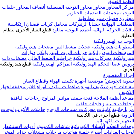
أنظمة التعليق
مراكز المحاور
محاور
محاور التوجيه المفصلية
أنصاف المحاور
حلقات
التوجيه
مخمدات الصدمات
الجنازير
مجنزرة
قضبان سير مطاطية
المعلقات الهوائية
حشايا الزنبركات
محامل كريات
قضبان ارتكاسية
ناقلات الحركة النهائية
أعمدة التوجيه
مقاود
قطع الغيار الأخرى لنظام
التعليق
الوحدات الهيدروليكية
أسطوانات هيدروليكية
عجلات مشط التبن
مضخات هيدروليكية
المرشحات الهيدروليكية
خزانات الزيت الهيدروليكي
دوارات
هيدروليكية
محركات هيدروليكية
خراطيم الضغط العالي
مضخات ذات
تروس
عصا التحكم الهيدروليكية
المراكم الهيدروليكية
قطع هيدروليكية
أخرى
أجزاء المقصورة
تسوية (تخويش) موضعية
أجهزة تكييف الهواء وقطاع الغيار
مشعات أجهزة تكييف الهواء
ضاغطات مكيف الهواء
فلاتر مجففة لجهاز
التكييف
مقاعد
أنظمة الملاحة
فتحة سقف
مواتير المراوح
زجاجات النافذة
زجاجات جانبية
زجاجات خلفية
مرايا جانبية
كابينات
محركات مساحات الزجاج
حاملات الأكواب
لوحات
الزاوية
قطع أخرى في الكابينة
التجهيزات الكهربائية
وحدات التحكم
الأسلاك الكهربائية
شاشات الكمبيوتر
أدوات الاستشعار
لوحات العدادات
أضواء خلفية
هوائيات
مرحلات
مشغلات
حزام الموتر