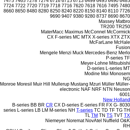
7475
7465
7278
7274
6716
6715
6713
6499
6495
6490
6485
7724
7722
7720
7719
7718
7716
7620
7618
7616
7495
7480
8660
8650
8480
8280
8250
8240
8220
8150
8140
8110
7726
9690
9407
9380
9280
8737
8690
8670
Massey
Matbro
TR200
TR250
MaterMacc
Maximus
McConnel
McCormick
CX
F-series
MC
MTX
X-series
XTX
ZTX
McFarLane
McHale
Fusion
Mengele
Menzi Muck
Mercedes-Benz
Merlo
P-series
TF
Meyer-Lohne
Mitsubishi
D-series
L-series
MT
Modine
Moi
Monosem
NG
Monroe
Moresil
Muir Hill
Mullerup
Mustang
Mzuri
Müller
Müller-
electronic
NAF
NRF
NTN
Neuson
6001
New Holland
B-series
BB
BR
CR
CX
D-series
E-series
FR
FX
G-
8030
series
L-series
LB
LM
M-series
NH
T-series
TC
TD
TF
TG
TH
TL
TM
TN
TS
TVT
TX
Niemeyer
Noremat
NovAtel
Nuffield
O&K
RH