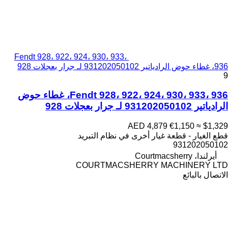
Fendt 928، 922، 924، 930، 933،
936، غطاء حوض الرادياتير 931202050102 لـ جرار بعجلات 928
9
Fendt 928، 922، 924، 930، 933، 936، غطاء حوض
الرادياتير 931202050102 لـ جرار بعجلات 928
AED 4,879
€1,150
≈ $1,329
قطع الغيار - قطعة غيار أخرى في نظام التبريد
931202050102
أيرلندا، Courtmacsherry
COURTMACSHERRY MACHINERY LTD
الاتصال بالبائع