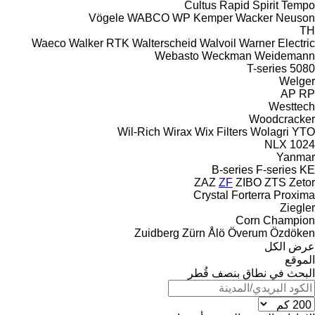
Cultus
Rapid
Spirit
Tempo
Vögele
WABCO
WP Kemper
Wacker Neuson
TH
Waeco
Walker RTK
Walterscheid
Walvoil
Warner Electric
Webasto
Weckman
Weidemann
T-series
5080
Welger
AP
RP
Westtech
Woodcracker
Wil-Rich
Wirax
Wix Filters
Wolagri
YTO
NLX 1024
Yanmar
B-series
F-series
KE
ZAZ
ZF
ZIBO
ZTS
Zetor
Crystal
Forterra
Proxima
Ziegler
Corn Champion
Zuidberg
Zürn
Ålö
Överum
Özdöken
عرض الكل
الموقع
البحث في نطاق بنصف قُطر