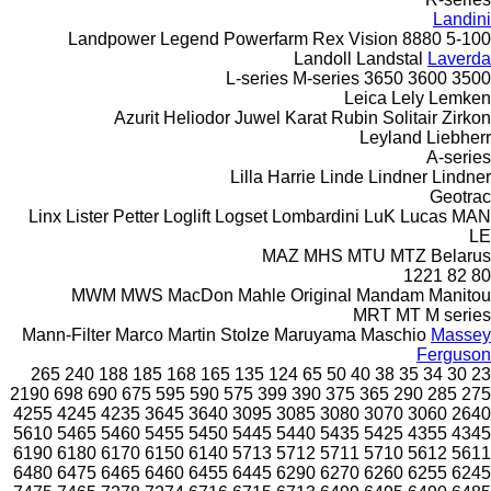
Landini
Landpower
Legend
Powerfarm
Rex
Vision
8880
5-100
Landoll
Landstal
Laverda
L-series
M-series
3650
3600
3500
Leica
Lely
Lemken
Azurit
Heliodor
Juwel
Karat
Rubin
Solitair
Zirkon
Leyland
Liebherr
A-series
Lilla Harrie
Linde
Lindner
Lindner
Geotrac
Linx
Lister Petter
Loglift
Logset
Lombardini
LuK
Lucas
MAN
LE
MAZ
MHS
MTU
MTZ Belarus
1221
82
80
MWM
MWS
MacDon
Mahle Original
Mandam
Manitou
MRT
MT
M series
Mann-Filter
Marco
Martin Stolze
Maruyama
Maschio
Massey
Ferguson
265
240
188
185
168
165
135
124
65
50
40
38
35
34
30
23
2190
698
690
675
595
590
575
399
390
375
365
290
285
275
4255
4245
4235
3645
3640
3095
3085
3080
3070
3060
2640
5610
5465
5460
5455
5450
5445
5440
5435
5425
4355
4345
6190
6180
6170
6150
6140
5713
5712
5711
5710
5612
5611
6480
6475
6465
6460
6455
6445
6290
6270
6260
6255
6245