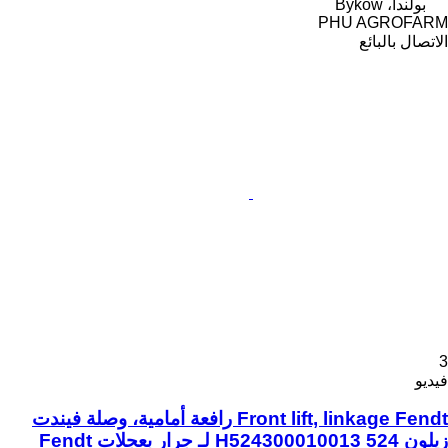
بولندا، Byków
PHU AGROFARM
الاتصال بالبائع
3
فيديو
Front lift, linkage Fendt رافعة أمامية، وصلة فيندت
زيلون 524 H524300010013 لـ جرار بعجلات Fendt