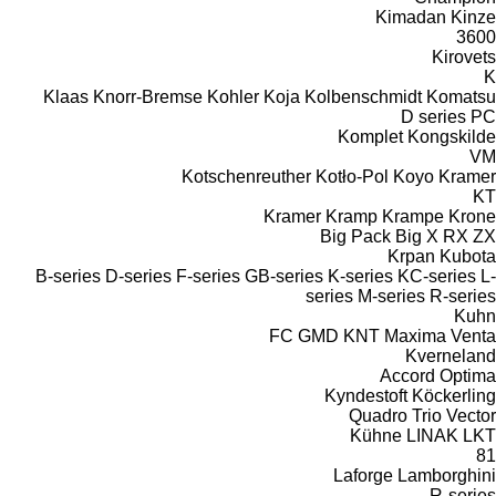
Kimadan
Kinze
3600
Kirovets
K
Klaas
Knorr-Bremse
Kohler
Koja
Kolbenschmidt
Komatsu
D series
PC
Komplet
Kongskilde
VM
Kotschenreuther
Kotło-Pol
Koyo
Kramer
KT
Kramer
Kramp
Krampe
Krone
Big Pack
Big X
RX
ZX
Krpan
Kubota
B-series
D-series
F-series
GB-series
K-series
KC-series
L-
series
M-series
R-series
Kuhn
FC
GMD
KNT
Maxima
Venta
Kverneland
Accord
Optima
Kyndestoft
Köckerling
Quadro
Trio
Vector
Kühne
LINAK
LKT
81
Laforge
Lamborghini
R-series