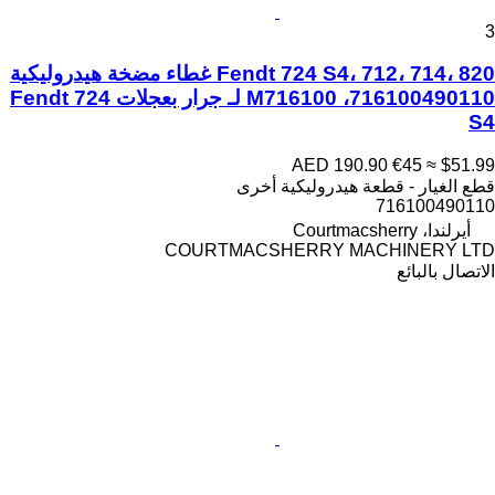
3
Fendt 724 S4، 712، 714، 820 غطاء مضخة هيدروليكية
716100490110، M716100 لـ جرار بعجلات Fendt 724
S4
AED 190.90
€45
≈ $51.99
قطع الغيار - قطعة هيدروليكية أخرى
716100490110
أيرلندا، Courtmacsherry
COURTMACSHERRY MACHINERY LTD
الاتصال بالبائع