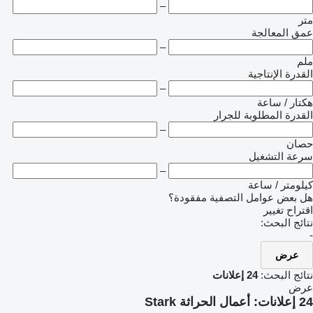
–
متر
عمق المعالجة
–
ملم
القدرة الإنتاجية
–
هكتار / ساعة
القدرة المطلوبة للجرار
–
حصان
سرعة التشغيل
–
كيلومتر / ساعة
هل بعض عوامل التصفية مفقودة؟
اقتراح تغيير
نتائج البحث:
-
عرض
نتائج البحث:
24 إعلانات
عرض
24 إعلانات:
أعمال الحراثة Stark