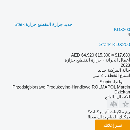
جديد جرارة التقطيع جزازة Stark
KDX200
4
Stark KDX200
AED 64,920
€15,300
≈ $17,680
أعمال الحراثة - جرارة التقطيع جزازة
2023
حالة المركبة
جديد
اتساع الخطف
2 متر
بولندا، Słupia
Przedsiębiorstwo Produkcyjno-Handlowe ROLMAPOL Marcin
Dziekan
الاتصال بالبائع
بيع ماكينات أم مركبات؟
يمكنك القيام بذلك معنا!
نشر إعلانك