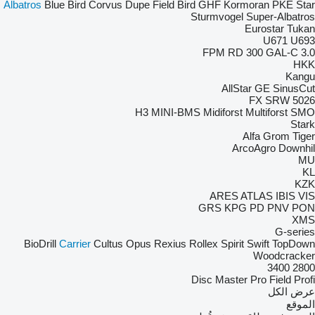
Albatros
Blue Bird
Corvus
Dupe
Field Bird
GHF
Kormoran
PKE
Star
Sturmvogel
Super-Albatros
Eurostar
Tukan
U671
U693
FPM RD 300
GAL-C 3.0
HKK
Kangu
AllStar
GE
SinusCut
FX
SRW
5026
H3
MINI-BMS
Midiforst
Multiforst
SMO
Stark
Alfa
Grom
Tiger
ArcoAgro
Downhil
MU
KL
KZK
ARES
ATLAS
IBIS
VIS
GRS
KPG
PD
PNV
PON
XMS
G-series
BioDrill
Carrier
Cultus
Opus
Rexius
Rollex
Spirit
Swift
TopDown
Woodcracker
3400
2800
Disc Master Pro
Field Profi
عرض الكل
الموقع