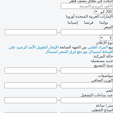
البحث في نطاق بنصف قُطر
الإمارات العربية المتحدة
أوروبا
بولندا
فرنسا
إسبانيا
السعر
–
نوع الإعلان
بيع
المزاد العلني
من الجهة الصانعة
الإيجار الطويل الأمد
الرصيد
على
أقساط
استبدال مع دفع فرق السعر
استبدال
حالة المركبة
جديد
مستعملة
سنة التصنيع
–
مواصفات
الوزن الصافي
–
كجم
عدد ساعات التشغيل
–
متر / ساعة
اتساع الخطف