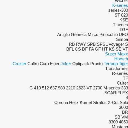
Wicher
K-series
300-series
ST 820
KSE
T series
TGF
Artiglio
Gemella
Mirco
Pinocchio
UFO
Simba
RB
RWY
SPB
SPSL
Voyager S
BFL
CS
DF
FA
GF
HT
KS
SE
VT
Super Maxx
Horsch
Cruiser
Cultro
Cura
Finer
Joker
Optipack
Pronto
Terrano
Tiger
Transformer
R-series
TF
Culter
410
512
637
980
2210
2623 VT
2700
M-series
333 G
SCARIFLEX
4
Corona
Helix
Komet
Stratos
X-Cut Solo
3000
BR
SB
VM
8300
4850
Mustang