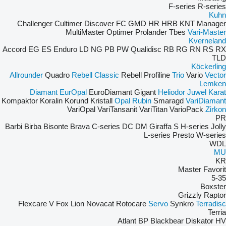
F-series
R-series
Kuhn
Challenger
Cultimer
Discover
FC
GMD
HR
HRB
KNT
Manager
MultiMaster
Optimer
Prolander
Tbes
Vari-Master
Kverneland
Accord
EG
ES
Enduro
LD
NG
PB
PW
Qualidisc
RB
RG
RN
RS
RX
TLD
Köckerling
Allrounder
Quadro
Rebell Classic
Rebell Profiline
Trio
Vario
Vector
Lemken
Diamant
EurOpal
EuroDiamant
Gigant
Heliodor
Juwel
Karat
Kompaktor
Koralin
Korund
Kristall
Opal
Rubin
Smaragd
VariDiamant
VariOpal
VariTansanit
VariTitan
VarioPack
Zirkon
PR
Barbi
Birba
Bisonte
Brava
C-series
DC
DM
Giraffa S
H-series
Jolly
L-series
Presto
W-series
WDL
MU
KR
Master
Favorit
5-35
Boxster
Grizzly
Raptor
Flexcare V
Fox
Lion
Novacat
Rotocare
Servo
Synkro
Terradisc
Terria
Atlant
BP
Blackbear
Diskator
HV