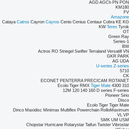
AGD
AGCh
PN
PON
KM180
FV
Amazone
Cataya
Catros
Cayron
Cayros
Cenio
Cenius
Centaur
Cobra
KE
KG
KW
Teres
Tyrok
OT
Green Ray
1-Series
BW
Actros RO
Striegel
Swifter
Terraland
Versatill VN
GKR
PARK
AG
UDA
U-series
Z-series
5710
CK
ECONET
PENTERRA
PRECICAM
ROTANET
Ecolo Tiger
RMX
Tiger Mate
4300
310
12M
120
140
160
D series
F-series
Pioneer
Sirio
Disco
Ecolo Tiger
Tiger Mate
Dinco
Maxidisc
Minimax
Multiflex
Powerchain
RolloMaximum
VL
VP
SMK
UM
USM
Chopstar
Hurricane
Rotarystar
Taifun
Twister
Vibrostar