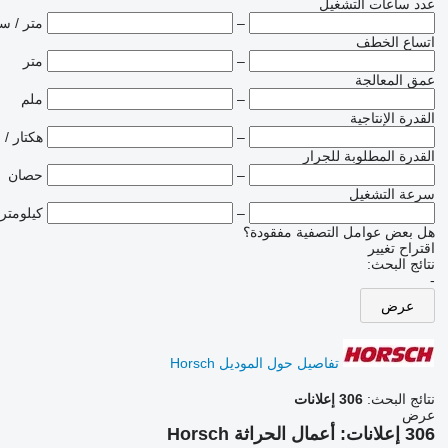
عدد ساعات التشغيل
–
متر / س
اتساع الخطف
–
متر
عمق المعالجة
–
ملم
القدرة الإنتاجية
–
هكتار / 
القدرة المطلوبة للجرار
–
حصان
سرعة التشغيل
–
كيلومتر
هل بعض عوامل التصفية مفقودة؟
اقتراح تغيير
نتائج البحث:
-
عرض
تفاصيل حول الموديل Horsch
نتائج البحث:
306 إعلانات
عرض
306 إعلانات:
أعمال الحراثة Horsch