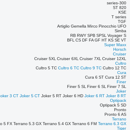
300-series
ST 820
KSE
T series
TGF
Artiglio
Gemella
Mirco
Pinocchio
UFO
Simba
RB
RWY
SPB
SPSL
Voyager S
BFL
CS
DF
FA
GF
HT
KS
SE
VT
Super Maxx
Horsch
Cruiser
Cruiser 5XL
Cruiser 6XL
Cruiser 7XL
Cruiser 12XL
Cultro
Cultro 5 TC
Cultro 6 TC
Cultro 9 TC
Cultro 12 TC
Cura
Cura 6 ST
Cura 12 ST
Finer
Finer 5 SL
Finer 6 SL
Finer 7 SL
Joker
Joker 3 CT
Joker 5 CT
Joker 5 RT
Joker 6 HD
Joker 6 RT
Joker 8 RT
Optipack
Optipack 5 SD
Pronto
Pronto 6 AS
Terrano
no 5 FX
Terrano 5.3 GX
Terrano 5.4 GX
Terrano 6 FM
Terrano 6.3 GX
Tiger