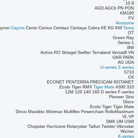
10
8
AGD
AGCh
PN
PON
KM180
FV
Amazone
ayron
Cayros
Cenio
Cenius
Centaur
Centaya
Cobra
KE
KG
KW
Teres
OT
Green Ray
1-Series
BW
Actros RO
Striegel
Swifter
Terraland
Versatill VN
GKR
PARK
AG
UDA
U-series
Z-series
5710
CK
ECONET
PENTERRA
PRECICAM
ROTANET
Ecolo Tiger
RMX
Tiger Mate
4300
310
12M
120
140
160
D series
F-series
Pioneer
Sirio
Disco
Ecolo Tiger
Tiger Mate
Dinco
Maxidisc
Minimax
Multiflex
Powerchain
RolloMaximum
VL
VP
SMK
UM
USM
Chopstar
Hurricane
Rotarystar
Taifun
Twister
Vibrostar
Wicher
K-series