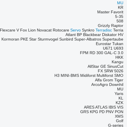
MU
KR
Master
Favorit
5-35
508
Grizzly
Raptor
Flexcare V
Fox
Lion
Novacat
Rotocare
Servo
Synkro
Terradisc
Terria
Atlant
BP
Blackbear
Diskator
HV
F
Kormoran
PKE
Star
Sturmvogel
Sunbird
Super-Albatros
Supertaube
Eurostar
Tukan
U671
U693
FPM RD 300
GAL-C 3.0
HKK
Kangu
AllStar
GE
SinusCut
FX
SRW
5026
H3
MINI-BMS
Midiforst
Multiforst
SMO
Alfa
Grom
Tiger
ArcoAgro
Downhil
MU
Yaris
KL
KZK
ARES
ATLAS
IBIS
VIS
GRS
KPG
PD
PNV
PON
XMS
Golf
G-series