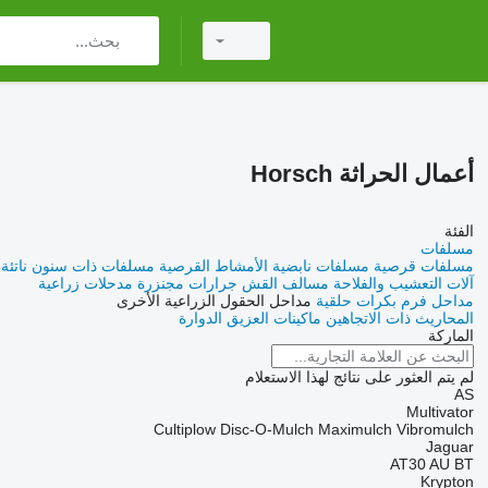
أعمال الحراثة Horsch
الفئة
مسلفات
مسلفات قرصية
مسلفات نابضية
الأمشاط القرصية
مسلفات ذات سنون ناتئة
آلات التعشيب والفلاحة
مسالف القش
جرارات مجنزرة
مدحلات زراعية
مداحل فرم
بكرات حلقية
مداحل الحقول الزراعية الأخرى
المحاريث ذات الاتجاهين
ماكينات العزيق الدوارة
الماركة
لم يتم العثور على نتائج لهذا الاستعلام
AS
Multivator
Cultiplow
Disc-O-Mulch
Maximulch
Vibromulch
Jaguar
AT30
AU
BT
Krypton