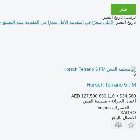
فلتر
ترتيب
:
تاريخ النشر
تاريخ النشر
الأعلى سعرًا في المقدمة
الأقل سعرًا في المقدمة
سنة التصنيع -
6
Horsch Terrano 5 FM
AED 127,500
€30,110
≈ $34,580
أعمال الحراثة - مسلفة القش
الدنمارك، Vojens
XAGRO
الاتصال بالبائع