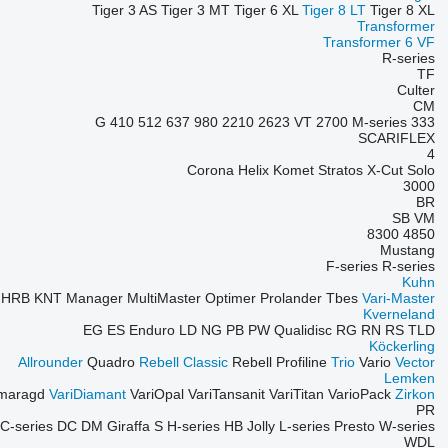
Tiger 3 AS
Tiger 3 MT
Tiger 6 XL
Tiger 8 LT
Tiger 8 XL
Transformer
Transformer 6 VF
R-series
TF
Culter
CM
410
512
637
980
2210
2623 VT
2700
M-series
333 G
SCARIFLEX
4
Corona
Helix
Komet
Stratos
X-Cut Solo
3000
BR
SB
VM
8300
4850
Mustang
F-series
R-series
Kuhn
R
HRB
KNT
Manager
MultiMaster
Optimer
Prolander
Tbes
Vari-Master
Kverneland
EG
ES
Enduro
LD
NG
PB
PW
Qualidisc
RG
RN
RS
TLD
Köckerling
Allrounder
Quadro
Rebell Classic
Rebell Profiline
Trio
Vario
Vector
Lemken
maragd
VariDiamant
VariOpal
VariTansanit
VariTitan
VarioPack
Zirkon
PR
C-series
DC
DM
Giraffa S
H-series
HB
Jolly
L-series
Presto
W-series
WDL