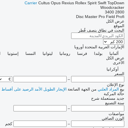
Carrier
Cultus
Opus
Rexius
Rollex
Spirit
Swift
TopDown
Woodcracker
3400
2800
Disc Master Pro
Field Profi
عرض الكل
الموقع
البحث في نطاق بنصف قُطر
الإمارات العربية المتحدة
أوروبا
ألمانيا
بولندا
فرنسا
رومانيا
ليتوانيا
النمسا
إستونيا
ا
عرض الكل
الأخرى
أوكرانيا
السعر
–
نوع الإعلان
بيع
المزاد العلني
من الجهة الصانعة
الإيجار الطويل الأمد
الرصيد
على أقساط
ا
حالة المركبة
جديد
مستعملة
شرح
سنة التصنيع
–
مواصفات
الوزن الصافي
–
كجم