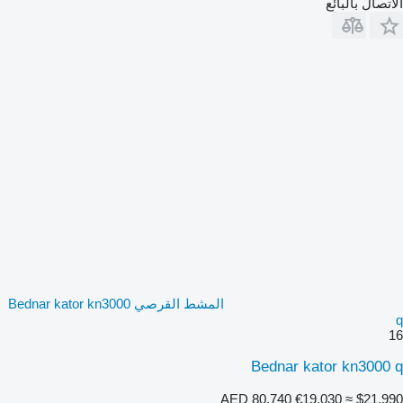
الاتصال بالبائع
المشط القرصي Bednar kator kn3000
q
16
Bednar kator kn3000 q
AED 80,740
€19,030
≈ $21,990