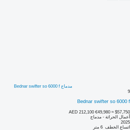
مدماج Bednar swifter so 6000 f
9
Bednar swifter so 6000 f
AED 212,100
€49,980
≈ $57,750
أعمال الحراثة - مدماج
2025
اتساع الخطف
6 متر