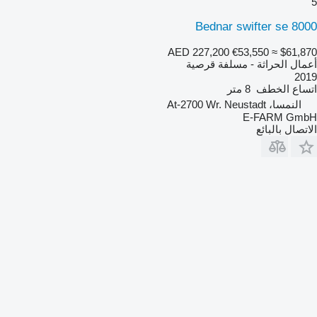
5
Bednar swifter se 8000
AED 227,200
€53,550
≈ $61,870
أعمال الحراثة - مسلفة قرصية
2019
اتساع الخطف
8 متر
النمسا، At-2700 Wr. Neustadt
E-FARM GmbH
الاتصال بالبائع