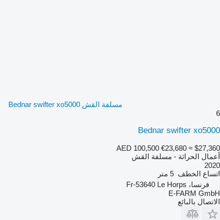
مسلفة القش Bednar swifter xo5000
6
Bednar swifter xo5000
AED 100,500
€23,680
≈ $27,360
أعمال الحراثة - مسلفة القش
2020
اتساع الخطف
5 متر
فرنسا، Fr-53640 Le Horps
E-FARM GmbH
الاتصال بالبائع