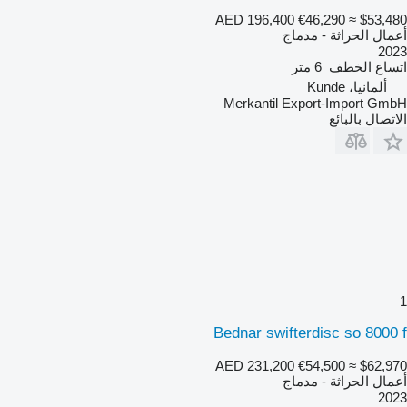
AED 196,400
€46,290
≈ $53,480
أعمال الحراثة - مدماج
2023
اتساع الخطف
6 متر
ألمانيا، Kunde
Merkantil Export-Import GmbH
الاتصال بالبائع
1
Bednar swifterdisc so 8000 f
AED 231,200
€54,500
≈ $62,970
أعمال الحراثة - مدماج
2023