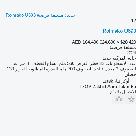
جديدة مسلفة قرصية Rolmako U693
12
Rolmako U693
AED 104,400
€24,600
≈ $28,420
مسلفة قرصية
2024
حالة المركبة
جديد
عدد الأسطوانات
32
قطر القرص
560 ملم
اتساع الخطف
4 متر
عدد
الصفوف
2
معدل تباعد الصفوف
700 ملم
القدرة المطلوبة للجرار
130
حصان
أوكرانيا، Lutsk
TzOV Zakhid-Ahro-Tekhnika
الاتصال بالبائع