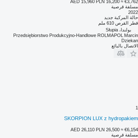
AED 15,960
PLN 16,200
≈ €3,762
مسلفة قرصية
2022
حالة المركبة
جديد
قطر القرص
610 ملم
بولندا، Słupia
Przedsiębiorstwo Produkcyjno-Handlowe ROLMAPOL Marcin
Dziekan
الاتصال بالبائع
1
SKORPION LUX z hydropakiem
AED 26,110
PLN 26,500
≈ €6,154
مسلفة قرصية