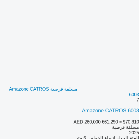
مسلفة قرصية Amazone CATROS
6003
7
Amazone CATROS 6003
AED 260,000
€61,290
≈ $70,810
مسلفة قرصية
2025
الفئة
للجرار
اتساع الخطف
6 متر