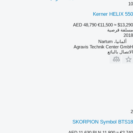
10
Kerner HELIX 550
AED 48,790
€11,500
≈ $13,290
مسلفة قرصية
2018
ألمانيا، Nartum
Agravis Technik Center GmbH
الاتصال بالبائع
2
SKORPION Symbol BTS18
AED 11,630
PLN 11,800
≈ €2,740