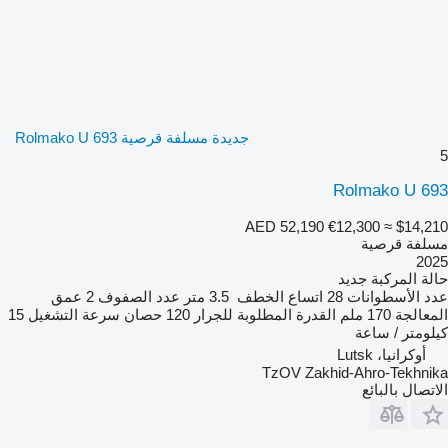
جديدة مسلفة قرصية Rolmako U 693
5
Rolmako U 693
AED 52,190
€12,300
≈ $14,210
مسلفة قرصية
2025
حالة المركبة
جديد
عدد الأسطوانات
28
اتساع الخطف
3.5 متر
عدد الصفوف
2
عمق
المعالجة
170 ملم
القدرة المطلوبة للجرار
120 حصان
سرعة التشغيل
15
كيلومتر / ساعة
أوكرانيا، Lutsk
TzOV Zakhid-Ahro-Tekhnika
الاتصال بالبائع