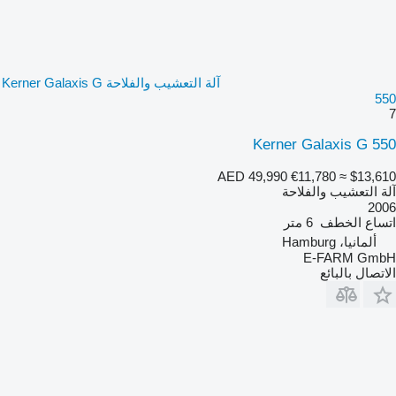
آلة التعشيب والفلاحة Kerner Galaxis G
550
7
Kerner Galaxis G 550
AED 49,990
€11,780
≈ $13,610
آلة التعشيب والفلاحة
2006
اتساع الخطف
6 متر
ألمانيا، Hamburg
E-FARM GmbH
الاتصال بالبائع