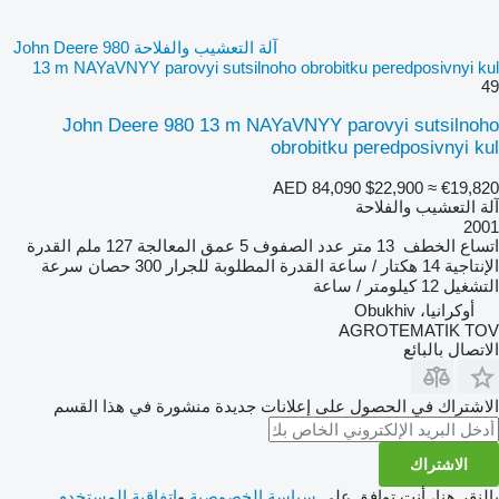
آلة التعشيب والفلاحة John Deere 980
13 m NAYaVNYY parovyi sutsilnoho obrobitku peredposivnyi kul
49
John Deere 980 13 m NAYaVNYY parovyi sutsilnoho
obrobitku peredposivnyi kul
AED 84,090
$22,900
≈ €19,820
آلة التعشيب والفلاحة
2001
اتساع الخطف
13 متر
عدد الصفوف
5
عمق المعالجة
127 ملم
القدرة
الإنتاجية
14 هكتار / ساعة
القدرة المطلوبة للجرار
300 حصان
سرعة
التشغيل
12 كيلومتر / ساعة
أوكرانيا، Obukhiv
AGROTEMATIK TOV
الاتصال بالبائع
الاشتراك في الحصول على إعلانات جديدة منشورة في هذا القسم
الاشتراك
بالنقر هنا، أنت توافق على
سياسة الخصوصية
و
اتفاقية المستخدم
.