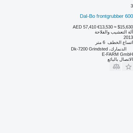
3
Dal-Bo frontgrubber 600
AED 57,410
€13,530
≈ $15,630
آلة التعشيب والفلاحة
2013
اتساع الخطف
6 متر
الدنمارك، Dk-7200 Grindsted
E-FARM GmbH
الاتصال بالبائع