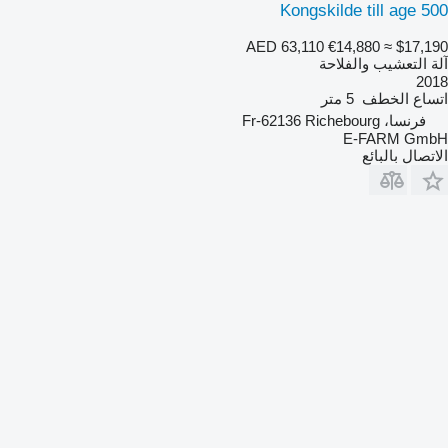
Kongskilde till age 500
AED 63,110
€14,880
≈ $17,190
آلة التعشيب والفلاحة
2018
اتساع الخطف
5 متر
فرنسا، Fr-62136 Richebourg
E-FARM GmbH
الاتصال بالبائع