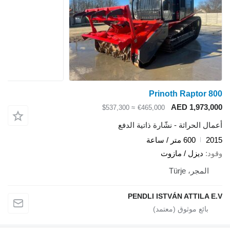
Prinoth Raptor 800
AED 1,973,000
≈ $537,300
€465,000
أعمال الحراثة - نشّارة ذاتية الدفع
2015
600 متر / ساعة
وقود
ديزل / مازوت
المجر، Türje
PENDLI ISTVÁN ATTILA E.V