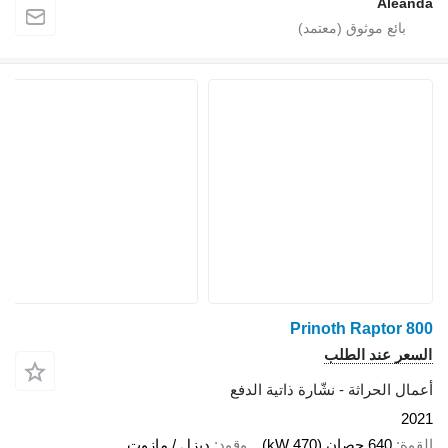
Aleanda
Prinoth Raptor 800
السعر عند الطلب
أعمال الحراثة - نشّارة ذاتية الدفع
2021
القوة
640 حصان (470 kW)
وقود
ديزل / مازوت