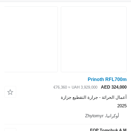
Prinoth RFL700m
AED 324,000
≈ €76,360
UAH 3,929,000
أعمال الحراثة - جرارة التقطيع جزازة
2025
أوكرانيا، Zhytomyr
FOP Tomchuk A.M.