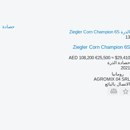
حصادة
الذرة Ziegler Corn Champion 6S
13
Ziegler Corn Champion 6S
AED 108,200
€25,500
≈ $29,410
حصادة الذرة
2021
رومانيا
AGROMIX 04 SRL
الاتصال بالبائع