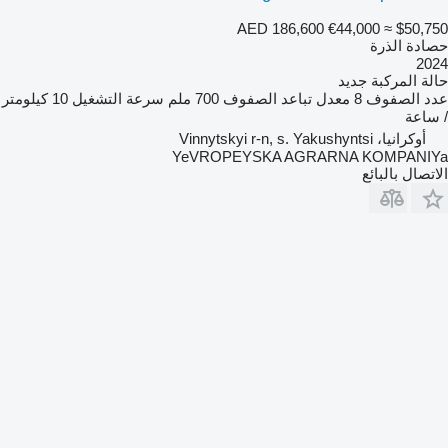
AED 186,600
€44,000
≈ $50,750
حصادة الذرة
2024
حالة المركبة
جديد
عدد الصفوف
8
معدل تباعد الصفوف
700 ملم
سرعة التشغيل
10 كيلومتر
/ ساعة
أوكرانيا، Vinnytskyi r-n, s. Yakushyntsi
YeVROPEYSKA AGRARNA KOMPANIYa
الاتصال بالبائع