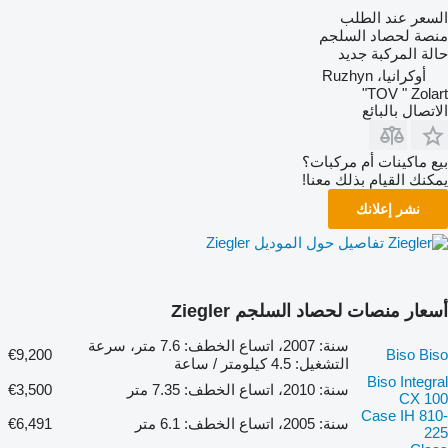
السعر عند الطلب
منصة لحصاد السلجم
حالة المركبة
جديد
أوكرانيا، Ruzhyn
TOV " Zolart"
الاتصال بالبائع
بيع ماكينات أم مركبات؟
يمكنك القيام بذلك معنا!
نشر إعلانك
تفاصيل حول الموديل Ziegler
أسعار منصات لحصاد السلجم Ziegler
سنة: 2007، اتساع الخطف: 7.6 متر، سرعة
€9,200
Biso Biso
التشغيل: 4.5 كيلومتر / ساعة
Biso Integral
سنة: 2010، اتساع الخطف: 7.35 متر
€3,500
CX 100
Case IH 810-
سنة: 2005، اتساع الخطف: 6.1 متر
€6,491
225