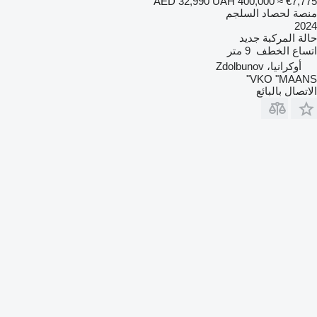
AED 32,990
UAH 400,000
≈ €7,775
منصة لحصاد السلجم
2024
حالة المركبة
جديد
اتساع الخطف
9 متر
أوكرانيا، Zdolbunov
VKO "MAANS"
الاتصال بالبائع