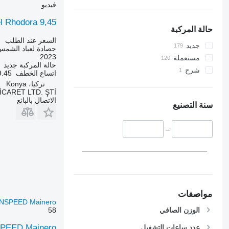
فيديو
l Rhodora 9,45
حالة المركبة
السعر عند الطلب
جديد
حصادة لعباد الشمس
2023
مستعملة
حالة المركبة
جديد
شرح
اتساع الخطف
9.45 مت
تركيا، Konya
CARET LTD. ŞTİ.
الاتصال بالبائع
سنة التصنيع
–
مواصفات
UNSPEED Mainero
الوزن الصافي
58
SPEED Mainero
عدد ساعات التشغيل