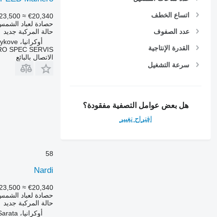
اتساع الخطف
23,500
≈ €20,340
حصادة لعباد الشمس
حالة المركبة
جديد
عدد الصفوف
أوكرانيا، Synelnykove
القدرة الإنتاجية
RO SPEC SERVIS
الاتصال بالبائع
سرعة التشغيل
هل بعض عوامل التصفية مفقودة؟
اقتراح تغيير
58
Nardi
23,500
≈ €20,340
حصادة لعباد الشمس
حالة المركبة
جديد
أوكرانيا، Sarata