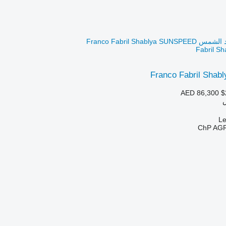
Fabril S
Franco Fabril Sha
AED 86,300
$
ChP AG