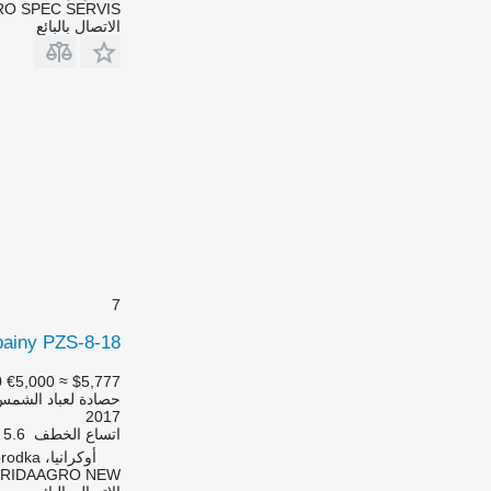
RO SPEC SERVIS
الاتصال بالبائع
7
ainy PZS-8-18
0
€5,000
≈ $5,777
حصادة لعباد الشمس
2017
اتساع الخطف
5.6 متر
أوكرانيا، Zvenyhorodka
TRIDAAGRO NEW