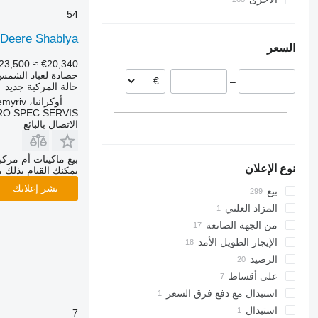
54
رومانيا
أوكرانيا
أوزبكستان
ألمانيا
مولدافيا
 Deere Shablya
السعر
فرنسا
23,500
≈ €20,340
بلغاريا
حصادة لعباد الشمس
–
النمسا
حالة المركبة
جديد
أوكرانيا، Nemyriv
RO SPEC SERVIS
الاتصال بالبائع
بيع ماكينات أم مرك
نوع الإعلان
يمكنك القيام بذلك م
نشر إعلانك
بيع
المزاد العلني
من الجهة الصانعة
الإيجار الطويل الأمد
الرصيد
على أقساط
استبدال مع دفع فرق السعر
استبدال
7