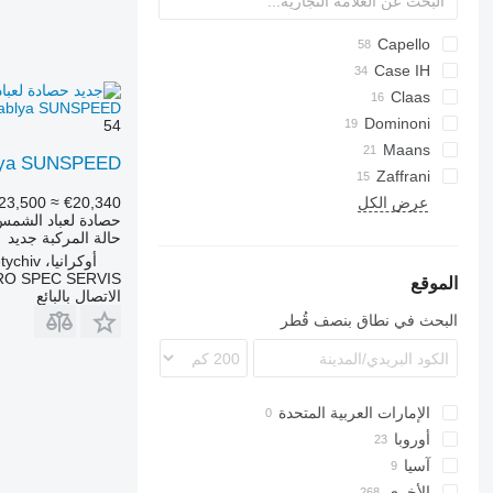
Capello
Helianthus
Case IH
9230
Claas
hablya SUNSPEED
Sunspeed
Dominoni
54
HORIZON
Free Sun
MHS
GO
Maans
SF
blya SUNSPEED
Top Sun
OptiSun
1040
SFH
Zaffrani
23,500
≈ €20,340
عرض الكل
Sunflower Champion
حصادة لعباد الشمس
حالة المركبة
جديد
أوكرانيا، Letychiv
RO SPEC SERVIS
الموقع
الاتصال بالبائع
البحث في نطاق بنصف قُطر
الإمارات العربية المتحدة
أوروبا
آسيا
بولندا
الأخرى
تركيا
المجر