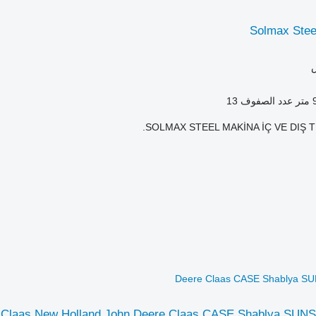
Solmax Stee
ر
عدد الصفوف
13
SOLMAX STEEL MAKİNA İÇ VE DIŞ Tİ
Deere Claas CASE Shablya S
 Claas New Holland John Deere Claas CASE Shablya SUN