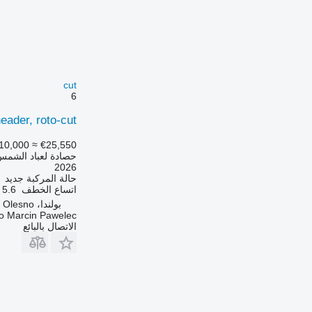
cut
6
ader, roto-cut
10,000
≈ €25,550
حصادة لعباد الشمس
2026
حالة المركبة
جديد
اتساع الخطف
5.6 متر
بولندا، Olesno
o Marcin Pawelec
الاتصال بالبائع