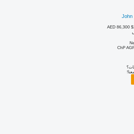
John
AED 86,300
$
ChP AG
بات؟
عنا!