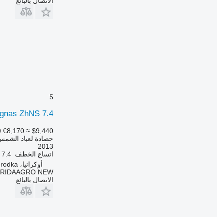
الاتصال بالبائع
5
gnas ZhNS 7.4
0
€8,170
≈ $9,440
حصادة لعباد الشمس
2013
اتساع الخطف
7.4 متر
أوكرانيا، Zvenyhorodka
TRIDAAGRO NEW
الاتصال بالبائع