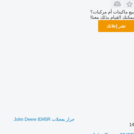
بيع ماكينات أم مركبات؟
يمكنك القيام بذلك معنا!
نشر إعلانك
جرار بعجلات John Deere 8345R
14