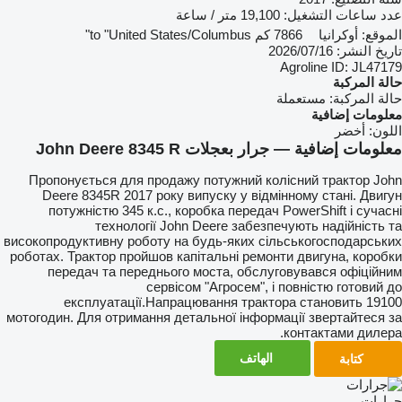
عدد ساعات التشغيل:
19,100 متر / ساعة
الموقع:
أوكرانيا
7866 كم to "United States/Columbus"
تاريخ النشر:
16‏/07‏/2026
Agroline ID:
JL47179
حالة المركبة
حالة المركبة:
مستعملة
معلومات إضافية
اللون:
أخضر
معلومات إضافية — جرار بعجلات John Deere 8345 R
Пропонується для продажу потужний колісний трактор John
Deere 8345R 2017 року випуску у відмінному стані. Двигун
потужністю 345 к.с., коробка передач PowerShift і сучасні
технології John Deere забезпечують надійність та
високопродуктивну роботу на будь-яких сільськогосподарських
роботах. Трактор пройшов капітальні ремонти двигуна, коробки
передач та переднього моста, обслуговувався офіційним
сервісом "Агросем", і повністю готовий до
експлуатації.Напрацювання трактора становить 19100
мотогодин. Для отримання детальної інформації звертайтеся за
контактами дилера.
الهاتف
كتابة
جرارات