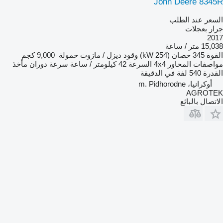
John Deere 8345R
السعر عند الطلب
جرار بعجلات
2017
15,038 متر / ساعة
القوة
345 حصان (254 kW)
وقود
ديزل / مازوت
حمولة
9,000 كجم
مواصفات المحاور
4x4
السرعة
42 كيلومتر / ساعة
سرعة دوران مأخذ
القدرة
540 لفة في الدقيقة
أوكرانيا، m. Pidhorodne
AGROTEK
الاتصال بالبائع