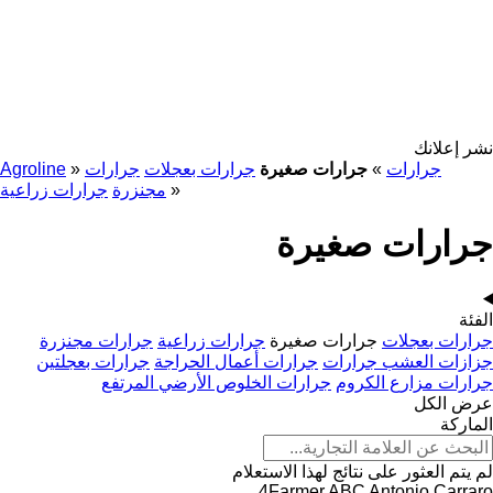
نشر إعلانك
جرارات
»
جرارات صغيرة
جرارات بعجلات
جرارات
»
Agroline
»
مجنزرة
جرارات زراعية
جرارات صغيرة
الفئة
جرارات بعجلات
جرارات صغيرة
جرارات زراعية
جرارات مجنزرة
جزازات العشب جرارات
جرارات أعمال الحراجة
جرارات بعجلتين
جرارات مزارع الكروم
جرارات الخلوص الأرضي المرتفع
عرض الكل
الماركة
لم يتم العثور على نتائج لهذا الاستعلام
4Farmer
ABC
Antonio Carraro