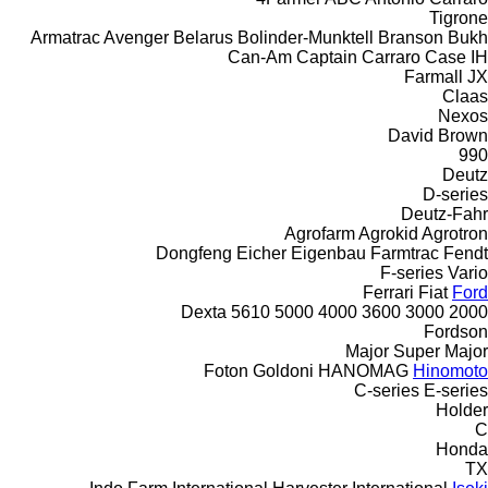
Tigrone
Armatrac
Avenger
Belarus
Bolinder-Munktell
Branson
Bukh
Can-Am
Captain
Carraro
Case IH
Farmall
JX
Claas
Nexos
David Brown
990
Deutz
D-series
Deutz-Fahr
Agrofarm
Agrokid
Agrotron
Dongfeng
Eicher
Eigenbau
Farmtrac
Fendt
F-series
Vario
Ferrari
Fiat
Ford
Dexta
5610
5000
4000
3600
3000
2000
Fordson
Major
Super Major
Foton
Goldoni
HANOMAG
Hinomoto
C-series
E-series
Holder
C
Honda
TX