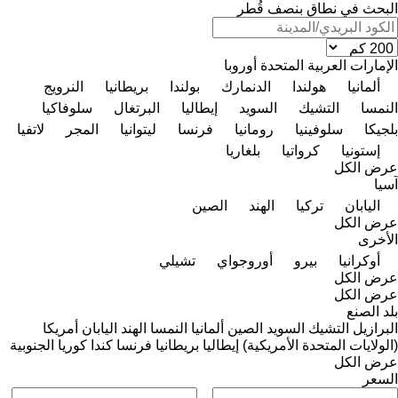
البحث في نطاق بنصف قُطر
الإمارات العربية المتحدة
أوروبا
ألمانيا
هولندا
الدنمارك
بولندا
بريطانيا
النرويج
النمسا
التشيك
السويد
إيطاليا
البرتغال
سلوفاكيا
بلجيكا
سلوفينيا
رومانيا
فرنسا
ليتوانيا
المجر
لاتفيا
إستونيا
كرواتيا
بلغاريا
عرض الكل
آسيا
اليابان
تركيا
الهند
الصين
عرض الكل
الأخرى
أوكرانيا
بيرو
أوروجواي
تشيلي
عرض الكل
عرض الكل
بلد الصنع
البرازيل
التشيك
السويد
الصين
ألمانيا
النمسا
الهند
اليابان
أمريكا
(الولايات المتحدة الأمريكية)
إيطاليا
بريطانيا
فرنسا
كندا
كوريا الجنوبية
عرض الكل
السعر
–