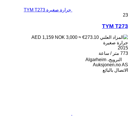
جرارة صغيرة TYM T273
23
TYM T273
NOK 3,000
≈ €273.10
AED 1,159
جرارة صغيرة
2015
773 متر / ساعة
النرويج، Algarheim
Auksjonen.no AS
الاتصال بالبائع