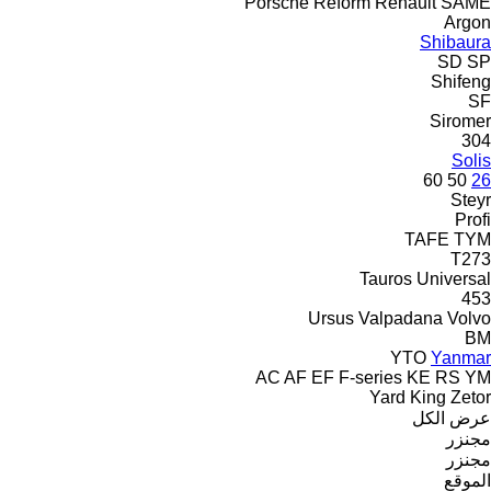
Porsche
Reform
Renault
SAME
Argon
Shibaura
SD
SP
Shifeng
SF
Siromer
304
Solis
60
50
26
Steyr
Profi
TAFE
TYM
T273
Tauros
Universal
453
Ursus
Valpadana
Volvo
BM
YTO
Yanmar
AC
AF
EF
F-series
KE
RS
YM
Yard King
Zetor
عرض الكل
مجنزر
مجنزر
الموقع