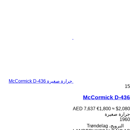
جرارة صغيرة McCormick D-436
15
McCormick D-436
AED 7,637
€1,800
≈ $2,080
جرارة صغيرة
1960
النرويج، Trøndelag