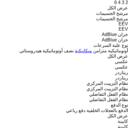
6
4
3
2
عرض الكل
مرشح الجسيمات
مرشح الجسيمات
EEV
EEV
خزان AdBlue
خزان AdBlue
نوع علبة السرعات
أوتوماتيكية
متزامن
ميكانيكية
نصف أوتوماتيكية
هيدروستاتي
عرض الكل
عكسي
عكسي
ريتاردر
ريتاردر
نظام التزييت المركزي
نظام التزييت المركزي
نظام القفل التفاضلي
نظام القفل التفاضلي
نوع الدفع
الدفع بالعجلات الخلفية
دفع رباعي
عرض الكل
كابينة
كابينة