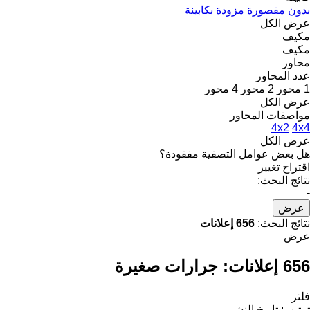
بدون مقصورة
مزودة بكابينة
عرض الكل
مكيف
مكيف
محاور
عدد المحاور
1 محور
2 محور
4 محور
عرض الكل
مواصفات المحاور
4x2
4x4
عرض الكل
هل بعض عوامل التصفية مفقودة؟
اقتراح تغيير
نتائج البحث:
-
عرض
نتائج البحث:
656 إعلانات
عرض
656 إعلانات:
جرارات صغيرة
فلتر
ترتيب
:
تاريخ النشر