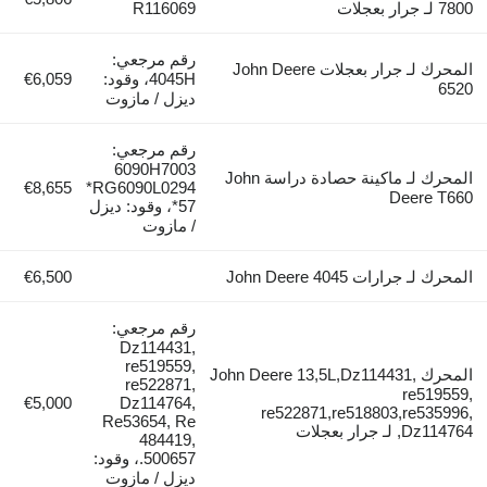
7800 لـ جرار بعجلات
R116069
رقم مرجعي:
المحرك لـ جرار بعجلات John Deere
4045H، وقود:
€6,059
6520
ديزل / مازوت
رقم مرجعي:
6090H7003
المحرك لـ ماكينة حصادة دراسة John
€8,655
*RG6090L0294
Deere T660
57*، وقود: ديزل
/ مازوت
المحرك لـ جرارات John Deere 4045
€6,500
رقم مرجعي:
Dz114431,
re519559,
المحرك John Deere 13,5L,Dz114431,
re522871,
re519559,
€5,000
Dz114764,
re522871,re518803,re535996,
Re53654, Re
Dz114764, لـ جرار بعجلات
484419,
500657.، وقود:
ديزل / مازوت