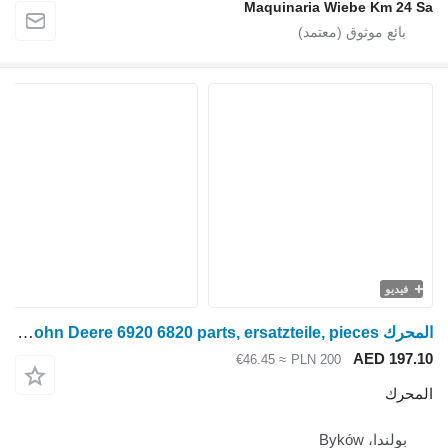
Maquinaria Wiebe Km 24 Sa
فيديو
المحرك John Deere 6920 6820 parts, ersatzteile, pieces لـ جرار بعجلات John Deere 6920 6820
AED 197.10
≈ €46.45
PLN 200
المحرك
بولندا، Byków