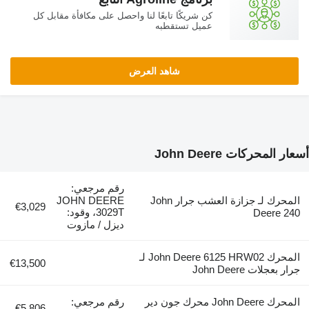
كن شريكًا تابعًا لنا واحصل على مكافأة مقابل كل
عميل تستقطبه
شاهد العرض
أسعار المحركات John Deere
رقم مرجعي:
المحرك لـ جزازة العشب جرار John
JOHN DEERE
€3,029
3029T، وقود:
Deere 240
ديزل / مازوت
المحرك John Deere 6125 HRW02 لـ
€13,500
جرار بعجلات John Deere
المحرك John Deere محرك جون دير
رقم مرجعي:
€5,806