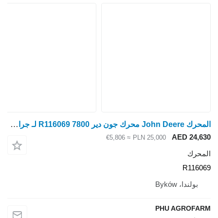
المحرك John Deere محرك جون دير 7800 R116069 لـ جرار بعجلات
AED 24,630
≈ €5,806
PLN 25,000
المحرك
R116069
بولندا، Byków
PHU AGROFARM