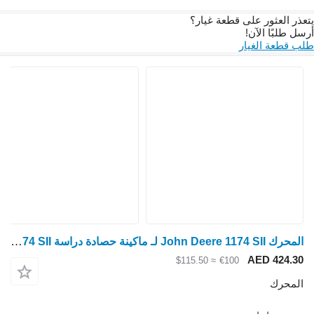
يتعذر العثور على قطعة غيار؟
أرسل طلبًا الآن!
طلب قطعة الغيار
المحرك John Deere 1174 SII لـ ماكينة حصادة دراسة John Deere 1174 SII
AED 424.30
≈ $115.50
€100
المحرك