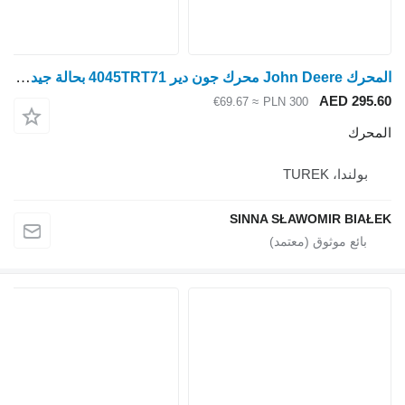
المحرك John Deere محرك جون دير 4045TRT71 بحالة جيدة رينو لـ جرار بعجلات
AED 295.60
≈ €69.67
PLN 300
المحرك
بولندا، TUREK
SINNA SŁAWOMIR BIAŁEK