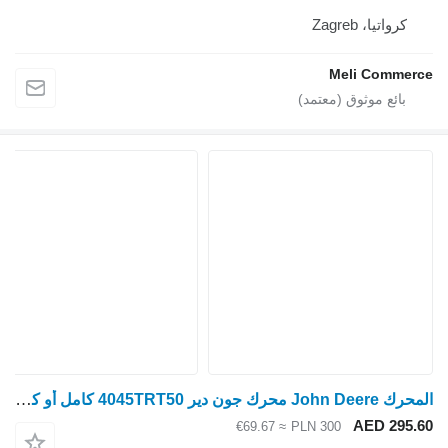
كرواتيا، Zagreb
Meli Commerce
المحرك John Deere محرك جون دير 4045TRT50 كامل أو كتلة رينو لـ جرار بعجلات John Deere
AED 295.60
≈ €69.67
PLN 300