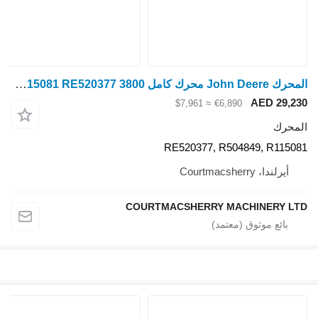
المحرك John Deere محرك كامل 3800 Cd4045hz050، Re520377، R504849، R115081 RE520377
AED 29,230
≈ $7,961
€6,890
المحرك
RE520377, R504849, R115081
أيرلندا، Courtmacsherry
COURTMACSHERRY MACHINERY LTD