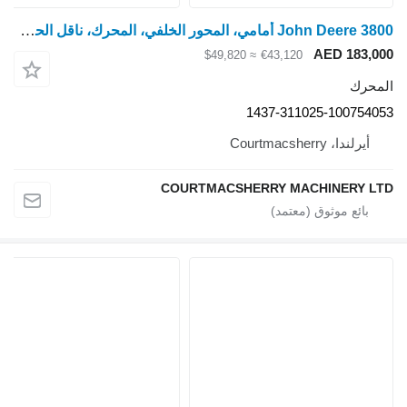
John Deere 3800 أمامي، المحور الخلفي، المحرك، ناقل الحركة، الكابينة، الهيدروليكي، البار 1437-311025-100754053 لـ آلية تحميل ومناولة زراعية
AED 183,000
≈ $49,820
€43,120
المحرك
1437-311025-100754053
أيرلندا، Courtmacsherry
COURTMACSHERRY MACHINERY LTD