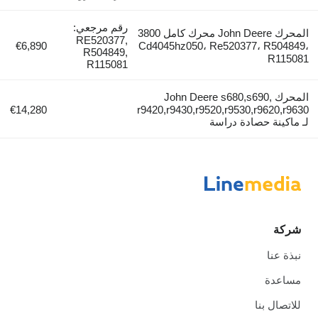
رقم مرجعي:
المحرك John Deere محرك كامل 3800
RE520377,
€6,890
Cd4045hz050، Re520377، R504849،
R504849,
R115081
R115081
المحرك John Deere s680,s690,
€14,280
r9420,r9430,r9520,r9530,r9620,r9630
لـ ماكينة حصادة دراسة
شركة
نبذة عنا
مساعدة
للاتصال بنا