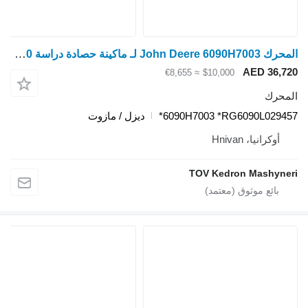
المحرك John Deere 6090H7003 لـ ماكينة حصادة دراسة John Deere T660
AED 36,720
≈ €8,655
$10,000
المحرك
6090H7003 *RG6090L029457*
ديزل / مازوت
أوكرانيا، Hnivan
TOV Kedron Mashyneri