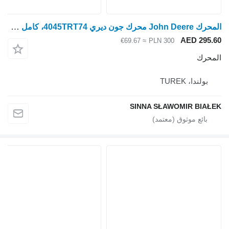
المحرك John Deere محرك جون ديري 4045TRT74، كامل وعملي، رينو
AED 295.60
≈ €69.67
PLN 300
المحرك
بولندا، TUREK
SINNA SŁAWOMIR BIAŁEK