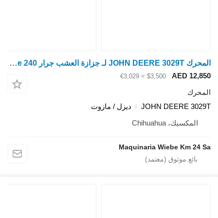
المحرك JOHN DEERE 3029T لـ جزازة العشب جرار John Deere 240
AED 12,850
≈ €3,029
$3,500
المحرك
JOHN DEERE 3029T
ديزل / مازوت
المكسيك، Chihuahua
Maquinaria Wiebe Km 24 Sa