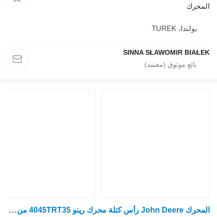
المحرك
بولندا، TUREK
SINNA SŁAWOMIR BIAŁEK
المحرك John Deere رأس كتلة محرك رينو 4045TRT35 من جون دير لـ جرار بعجلات Renault