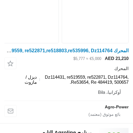
المحرك John Deere 13,5L,Dz114431, re519559, re522871,re518803,re535996, Dz114764, لـ جرار بعجلات
AED 21,210
≈ $5,777
€5,000
المحرك
Dz114431, re519559, re522871, Dz114764,
ديزل /
Re53654, Re 484419, 500657.
مازوت
أوكرانيا، Bila
Agro-Power
برنامج Agroline التابع