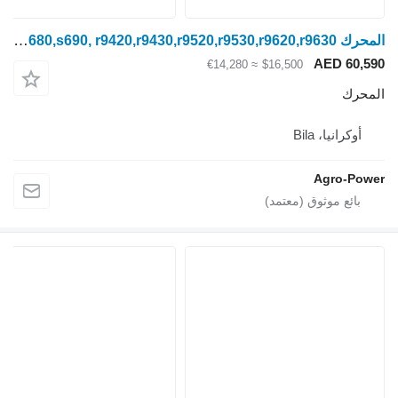
المحرك John Deere s680,s690, r9420,r9430,r9520,r9530,r9620,r9630 لـ ماكينة حصادة دراسة
AED 60,590
≈ €14,280
$16,500
المحرك
أوكرانيا، Bila
Agro-Power