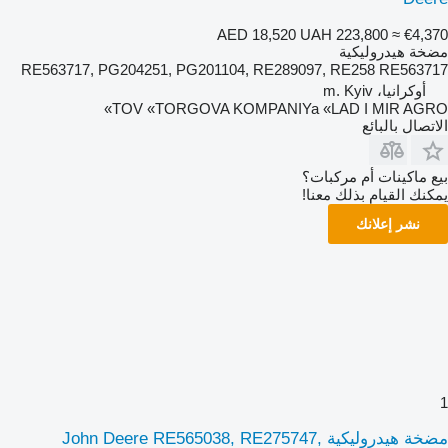
AED 18,520
UAH 223,800
≈ €4,370
مضخة هيدروليكية
RE563717, PG204251, PG201104, RE289097, RE258 RE563717
أوكرانيا، m. Kyiv
TOV «TORGOVA KOMPANIYa «LAD I MIR AGRO»
الاتصال بالبائع
بيع ماكينات أم مركبات؟
يمكنك القيام بذلك معنا!
نشر إعلانك
1
مضخة هيدروليكية John Deere RE565038, RE275747,