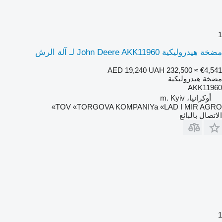
1
مضخة هيدروليكية John Deere AKK11960 لـ آلة الرش
AED 19,240
UAH 232,500
≈ €4,541
مضخة هيدروليكية
AKK11960
أوكرانيا، m. Kyiv
TOV «TORGOVA KOMPANIYa «LAD I MIR AGRO»
الاتصال بالبائع
1