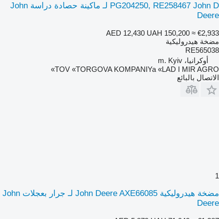
PG204250, RE258467 John D لـ ماكينة حصادة دراسة John
Deere
AED 12,430
UAH 150,200
≈ €2,933
مضخة هيدروليكية
RE565038
أوكرانيا، m. Kyiv
TOV «TORGOVA KOMPANIYa «LAD I MIR AGRO»
الاتصال بالبائع
1
مضخة هيدروليكية John Deere AXE66085 لـ جرار بعجلات John
Deere