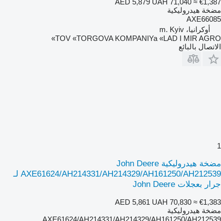
AED 5,879
UAH 71,040
≈ €1,387
مضخة هيدروليكية
AXE66085
أوكرانيا، m. Kyiv
TOV «TORGOVA KOMPANIYa «LAD I MIR AGRO»
الاتصال بالبائع
1
مضخة هيدروليكية John Deere
AXE61624/AH214331/AH214329/AH161250/AH212539 لـ
جرار بعجلات John Deere
AED 5,861
UAH 70,830
≈ €1,383
مضخة هيدروليكية
AXE61624/AH214331/AH214329/AH161250/AH212539