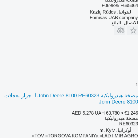
F069895 F695364
ليتوانيا، Kazlų Rūdos
Fomisas UAB company
الاتصال بالبائع
1
مضخة هيدروليكية John Deere 8100 RE60323 لـ جرار بعجلات
John Deere 8100
AED 5,278
UAH 63,780
≈ €1,246
مضخة هيدروليكية
RE60323
أوكرانيا، m. Kyiv
TOV «TORGOVA KOMPANIYa «LAD I MIR AGRO»