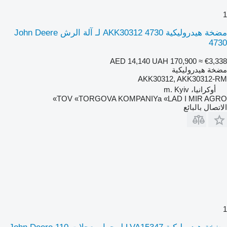
1
مضخة هيدروليكية 4730 AKK30312 لـ آلة الرش John Deere
4730
AED 14,140
UAH 170,900
≈ €3,338
مضخة هيدروليكية
AKK30312, AKK30312-RM
أوكرانيا، m. Kyiv
TOV «TORGOVA KOMPANIYa «LAD I MIR AGRO»
الاتصال بالبائع
1