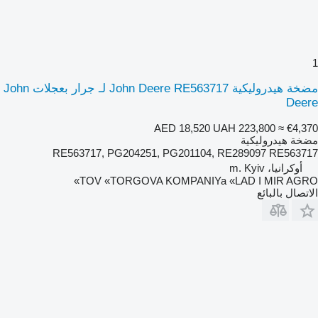
1
مضخة هيدروليكية John Deere RE563717 لـ جرار بعجلات John
Deere
AED 18,520
UAH 223,800
≈ €4,370
مضخة هيدروليكية
RE563717, PG204251, PG201104, RE289097 RE563717
أوكرانيا، m. Kyiv
TOV «TORGOVA KOMPANIYa «LAD I MIR AGRO»
الاتصال بالبائع