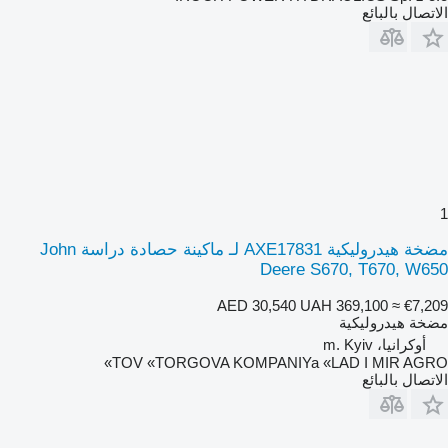
الاتصال بالبائع
1
مضخة هيدروليكية AXE17831 لـ ماكينة حصادة دراسة John
Deere S670, T670, W650
AED 30,540
UAH 369,100
≈ €7,209
مضخة هيدروليكية
أوكرانيا، m. Kyiv
TOV «TORGOVA KOMPANIYa «LAD I MIR AGRO»
الاتصال بالبائع