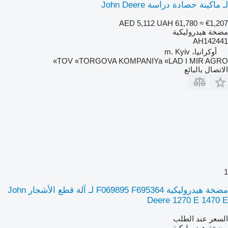
لـ ماكينة حصادة دراسة John Deere
AED 5,112
UAH 61,780
≈ €1,207
مضخة هيدروليكية
AH142441
أوكرانيا، m. Kyiv
TOV «TORGOVA KOMPANIYa «LAD I MIR AGRO»
الاتصال بالبائع
1
مضخة هيدروليكية F069895 F695364 لـ آلة قطع الأشجار John
Deere 1270 E 1470 E
السعر عند الطلب
مضخة هيدروليكية