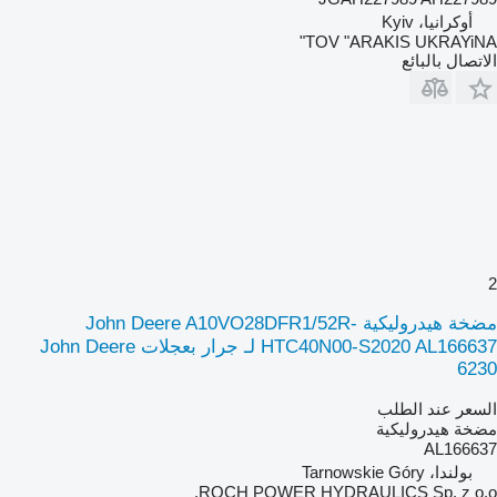
أوكرانيا، Kyiv
TOV "ARAKIS UKRAYiNA"
الاتصال بالبائع
2
مضخة هيدروليكية John Deere A10VO28DFR1/52R-
HTC40N00-S2020 AL166637 لـ جرار بعجلات John Deere
6230
السعر عند الطلب
مضخة هيدروليكية
AL166637
بولندا، Tarnowskie Góry
ROCH POWER HYDRAULICS Sp. z o.o.