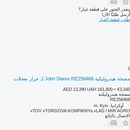
يتعذر العثور على قطعة غيار؟
أرسل طلبًا الآن!
طلب قطعة الغيار
1
مضخة هيدروليكية John Deere RE258468 لـ جرار بعجلات
AED 13,390
UAH 161,800
≈ €3,160
مضخة هيدروليكية
RE258468
أوكرانيا، m. Kyiv
TOV «TORGOVA KOMPANIYa «LAD I MIR AGRO»
الاتصال بالبائع