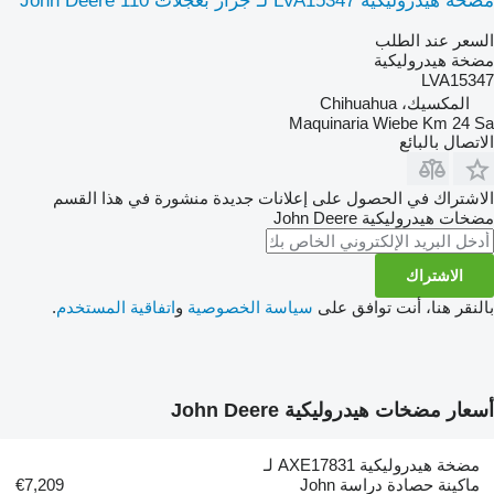
مضخة هيدروليكية LVA15347 لـ جرار بعجلات John Deere 110
السعر عند الطلب
مضخة هيدروليكية
LVA15347
المكسيك، Chihuahua
Maquinaria Wiebe Km 24 Sa
الاتصال بالبائع
الاشتراك في الحصول على إعلانات جديدة منشورة في هذا القسم
مضخات هيدروليكية
John Deere
الاشتراك
بالنقر هنا، أنت توافق على
سياسة الخصوصية
و
اتفاقية المستخدم
.
أسعار مضخات هيدروليكية John Deere
مضخة هيدروليكية AXE17831 لـ
ماكينة حصادة دراسة John
€7,209