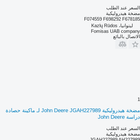
السعر عند الطلب
مضخة هيدروليكية
F074559 F698292 F678185
ليتوانيا، Kazlų Rūdos
Fomisas UAB company
الاتصال بالبائع
1
مضخة هيدروليكية John Deere JGAH227989 لـ ماكينة حصادة
دراسة John Deere
السعر عند الطلب
مضخة هيدروليكية
JGAH227989 AH227989