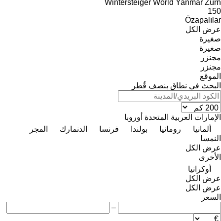
Wintersteiger
World
Yanmar
Zürn
150
Özapalılar
عرض الكل
صغيرة
صغيرة
مجنزر
مجنزر
الموقع
البحث في نطاق بنصف قُطر
الإمارات العربية المتحدة
أوروبا
ألمانيا
رومانيا
بولندا
فرنسا
الدنمارك
المجر
النمسا
عرض الكل
الأخرى
أوكرانيا
عرض الكل
عرض الكل
السعر
–