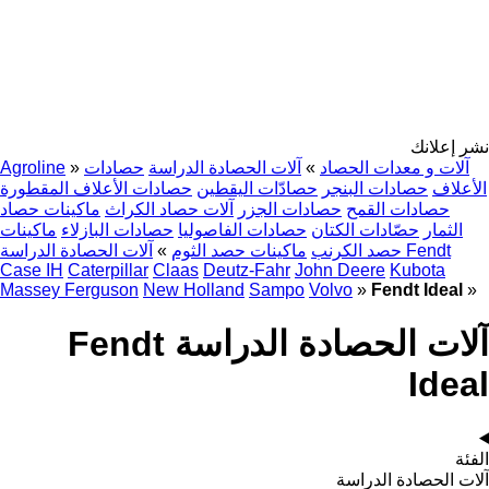
نشر إعلانك
آلات و معدات الحصاد
»
آلات الحصادة الدراسة
حصادات
»
Agroline
الأعلاف
حصادات البنجر
حصادّات اليقطين
حصادات الأعلاف المقطورة
حصادات القمح
حصادات الجزر
آلات حصاد الكراث
ماكينات حصاد
الثمار
حصّادات الكتان
حصادات الفاصوليا
حصادات البازلاء
ماكينات
آلات الحصادة الدراسة Fendt
حصد الكرنب
ماكينات حصد الثوم
»
Case IH
Caterpillar
Claas
Deutz-Fahr
John Deere
Kubota
Massey Ferguson
New Holland
Sampo
Volvo
»
Fendt Ideal
»
آلات الحصادة الدراسة Fendt
Ideal
الفئة
آلات الحصادة الدراسة