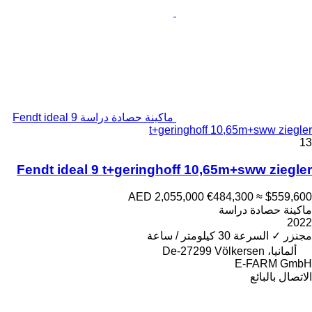
ماكينة حصادة دراسة Fendt ideal 9
t+geringhoff 10,65m+sww ziegler
13
Fendt ideal 9 t+geringhoff 10,65m+sww ziegler
AED 2,055,000
€484,300
≈ $559,600
ماكينة حصادة دراسة
2022
مجنزر
✓
السرعة
30 كيلومتر / ساعة
ألمانيا، De-27299 Völkersen
E-FARM GmbH
الاتصال بالبائع