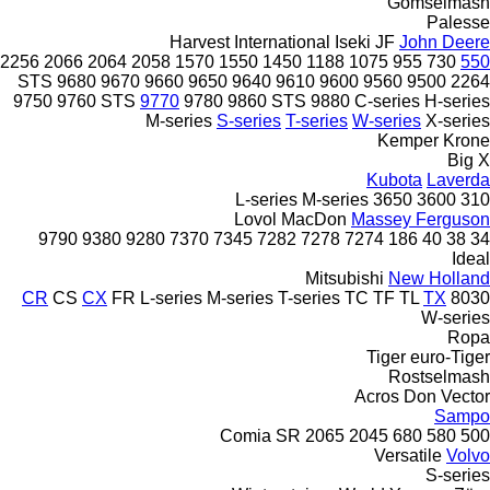
Gomselmash
Palesse
Harvest
International
Iseki
JF
John Deere
2256
2066
2064
2058
1570
1550
1450
1188
1075
955
730
550
9680
9670 STS
9660
9650
9640
9610
9600
9560
9500
2264
9750
9760 STS
9770
9780
9860 STS
9880
C-series
H-series
M-series
S-series
T-series
W-series
X-series
Kemper
Krone
Big X
Kubota
Laverda
L-series
M-series
3650
3600
310
Lovol
MacDon
Massey Ferguson
9790
9380
9280
7370
7345
7282
7278
7274
186
40
38
34
Ideal
Mitsubishi
New Holland
CR
CS
CX
FR
L-series
M-series
T-series
TC
TF
TL
TX
8030
W-series
Ropa
Tiger
euro-Tiger
Rostselmash
Acros
Don
Vector
Sampo
Comia
SR
2065
2045
680
580
500
Versatile
Volvo
S-series