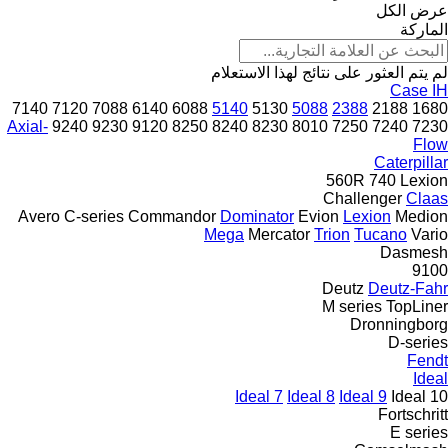
عرض الكل
الماركة
لم يتم العثور على نتائج لهذا الاستعلام
Case IH
7140
7120
7088
6140
6088
5140
5130
5088
2388
2188
1680
Axial-
9240
9230
9120
8250
8240
8230
8010
7250
7240
7230
Flow
Caterpillar
560R
740
Lexion
Challenger
Claas
Avero
C-series
Commandor
Dominator
Evion
Lexion
Medion
Mega
Mercator
Trion
Tucano
Vario
Dasmesh
9100
Deutz
Deutz-Fahr
M series
TopLiner
Dronningborg
D-series
Fendt
Ideal
Ideal 7
Ideal 8
Ideal 9
Ideal 10
Fortschritt
E series