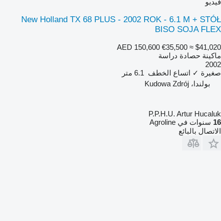
فيديو
New Holland TX 68 PLUS - 2002 ROK - 6.1 M + STÓŁ
BISO SOJA FLEX
AED 150,600
€35,500
≈ $41,020
ماكينة حصادة دراسة
2002
صغيرة
✓
اتساع الخطف
6.1 متر
بولندا، Kudowa Zdrój
P.P.H.U. Artur Hucaluk
16
سنوات في Agroline
الاتصال بالبائع