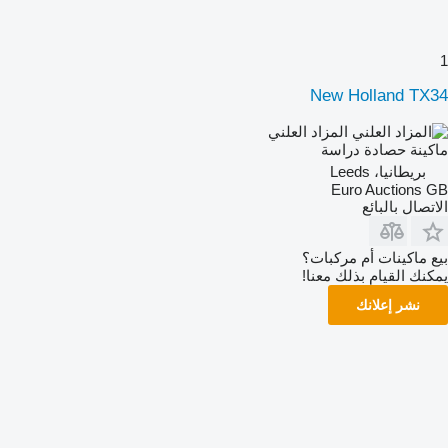
1
New Holland TX34
المزاد العلني
ماكينة حصادة دراسة
بريطانيا، Leeds
Euro Auctions GB
الاتصال بالبائع
بيع ماكينات أم مركبات؟
يمكنك القيام بذلك معنا!
نشر إعلانك