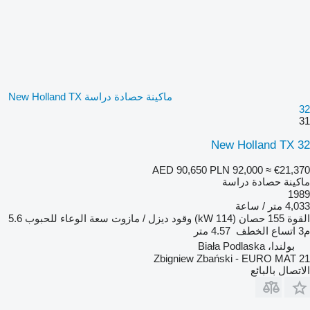
ماكينة حصادة دراسة New Holland TX
32
31
New Holland TX 32
AED 90,650
PLN 92,000
≈ €21,370
ماكينة حصادة دراسة
1989
4,033 متر / ساعة
القوة
155 حصان (114 kW)
وقود
ديزل / مازوت
سعة الوعاء للحبوب
5.6
م3
اتساع الخطف
4.57 متر
بولندا، Biała Podlaska
Zbigniew Zbański - EURO MAT 21
الاتصال بالبائع