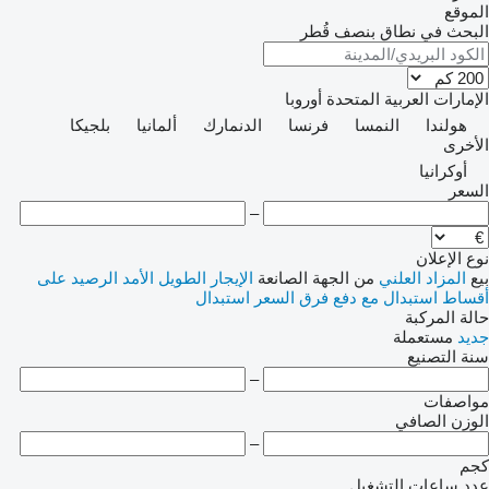
الموقع
البحث في نطاق بنصف قُطر
الإمارات العربية المتحدة
أوروبا
هولندا
النمسا
فرنسا
الدنمارك
ألمانيا
بلجيكا
الأخرى
أوكرانيا
السعر
–
نوع الإعلان
بيع
المزاد العلني
من الجهة الصانعة
الإيجار الطويل الأمد
الرصيد
على
أقساط
استبدال مع دفع فرق السعر
استبدال
حالة المركبة
جديد
مستعملة
سنة التصنيع
–
مواصفات
الوزن الصافي
–
كجم
عدد ساعات التشغيل