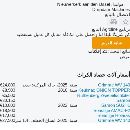
هولندا، Nieuwerkerk aan den IJssel
Duijndam Machines
الاتصال بالبائع
برنامج Agroline التابع
كن شريكًا تابعًا لنا واحصل على مكافأة مقابل كل عميل تستقطبه
شاهد العرض
نتائج البحث:
21 إعلانات
عرض
أسعار آلات حصاد الكراث
Grimme WV 140
سنة: 2025، حالة المركبة: جديد
€24,800
Keulmac ONION TOPPER
سنة: 2016
€8,900
€5,500
Ruthenberg Zwiebelschloter
€39,150
Samon
Samon SU2H1
سنة: 2022
€19,800
€18,900
Sonstige AMAC-F2
€17,000
Sonstige Holaras
Grimme WV 140
سنة: 2025، اتساع الخطف: 1.4 متر
€27,900