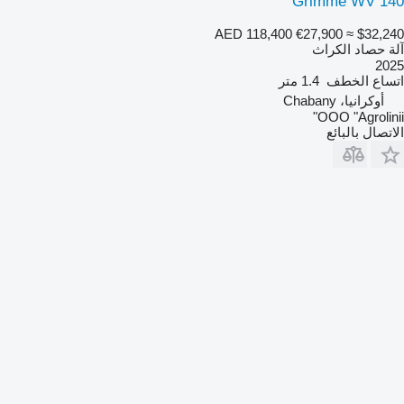
Grimme WV 140
AED 118,400
€27,900
≈ $32,240
آلة حصاد الكراث
2025
اتساع الخطف
1.4 متر
أوكرانيا، Chabany
OOO "Agrolinii"
الاتصال بالبائع