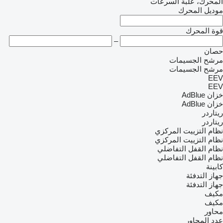
المحرك، علبة السرعات
موديل المحرك
قوة المحرك
–
حصان
مرشح الجسيمات
مرشح الجسيمات
EEV
EEV
خزان AdBlue
خزان AdBlue
ريتاردر
ريتاردر
نظام التزييت المركزي
نظام التزييت المركزي
نظام القفل التفاضلي
نظام القفل التفاضلي
كابينة
جهاز التدفئة
جهاز التدفئة
مكيف
مكيف
محاور
عدد المحاور