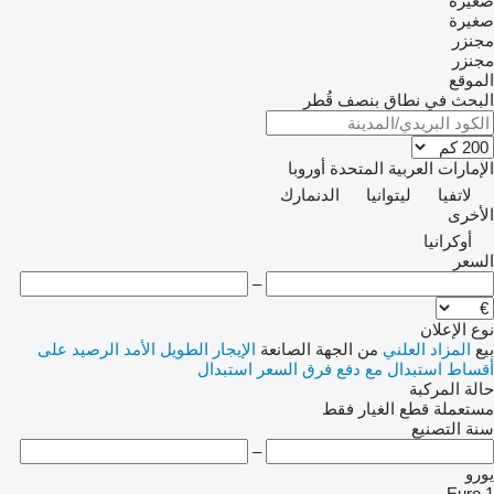
صغيرة
صغيرة
مجنزر
مجنزر
الموقع
البحث في نطاق بنصف قُطر
الإمارات العربية المتحدة
أوروبا
لاتفيا
ليتوانيا
الدنمارك
الأخرى
أوكرانيا
السعر
–
نوع الإعلان
بيع
المزاد العلني
من الجهة الصانعة
الإيجار الطويل الأمد
الرصيد
على
أقساط
استبدال مع دفع فرق السعر
استبدال
حالة المركبة
مستعملة
قطع الغيار فقط
سنة التصنيع
–
يورو
Euro 1