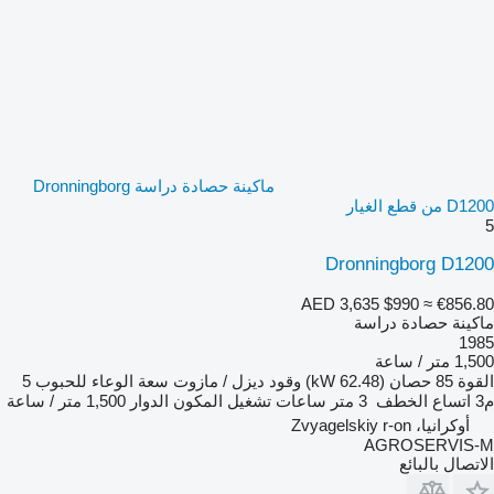
ماكينة حصادة دراسة Dronningborg
D1200 من قطع الغيار
5
Dronningborg D1200
AED 3,635
$990
≈ €856.80
ماكينة حصادة دراسة
1985
1,500 متر / ساعة
القوة
85 حصان (62.48 kW)
وقود
ديزل / مازوت
سعة الوعاء للحبوب
5
م3
اتساع الخطف
3 متر
ساعات تشغيل المكون الدوار
1,500 متر / ساعة
أوكرانيا، Zvyagelskiy r-on
AGROSERVIS-M
الاتصال بالبائع