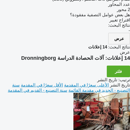
عدد المحاور
2 محور
هل بعض عوامل التصفية مفقودة؟
اقتراح تغيير
نتائج البحث:
-
عرض
نتائج البحث:
14 إعلانات
عرض
14 إعلانات:
آلات الحصادة الدراسة Dronningborg
فلتر
ترتيب
:
تاريخ النشر
تاريخ النشر
الأعلى سعرًا في المقدمة
الأقل سعرًا في المقدمة
سنة
التصنيع - الجديد في مقدمة القائمة
سنة التصنيع - القديم في المقدمة