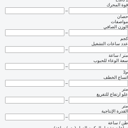
قوة المحرك
–
حصان
مواصفات
الوزن الصافي
–
كجم
عدد ساعات التشغيل
–
متر / ساعة
سعة الوعاء للحبوب
–
م3
اتساع الخطف
–
متر
علو ارتفاع للتفريغ
–
متر
القدرة الإنتاجية
–
طن / ساعة
ساعات تشغيل المكون الدوار (متر / ساعة)