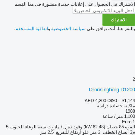
الاشتراك في الحصول على إعلانات جديدة منشورة في هذا القسم
الاشتراك
بالنقر هنا، أنت توافق على
سياسة الخصوصية
و
اتفاقية المستخدم
.
2
Dronningborg D1200
AED 4,200
€990
≈ $1,144
ماكينة حصادة دراسة
1988
1,100 متر / ساعة
Euro 1
القوة
85 حصان (62.48 kW)
وقود
ديزل / مازوت
سعة الوعاء للحبوب
5
م3
اتساع الخطف
3 متر
علو ارتفاع للتفريغ
2.5 متر