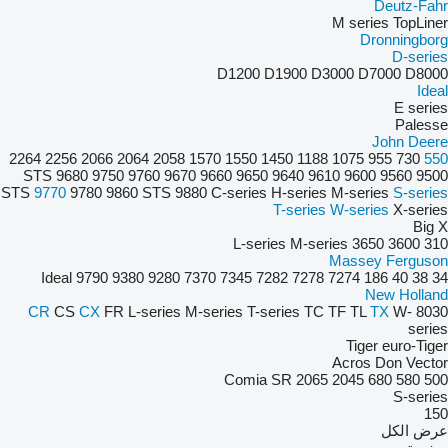
Deutz-Fahr
M series
TopLiner
Dronningborg
D-series
D1200
D1900
D3000
D7000
D8000
Ideal
E series
Palesse
John Deere
2264
2256
2066
2064
2058
1570
1550
1450
1188
1075
955
730
550
9680
9750
9760
9670 STS
9660
9650
9640
9610
9600
9560
9500
STS
9770
9780
9860 STS
9880
C-series
H-series
M-series
S-series
T-series
W-series
X-series
Big X
L-series
M-series
3650
3600
310
Massey Ferguson
Ideal
9790
9380
9280
7370
7345
7282
7278
7274
186
40
38
34
New Holland
CR
CS
CX
FR
L-series
M-series
T-series
TC
TF
TL
TX
W-
8030
series
Tiger
euro-Tiger
Acros
Don
Vector
Comia
SR
2065
2045
680
580
500
S-series
150
عرض الكل