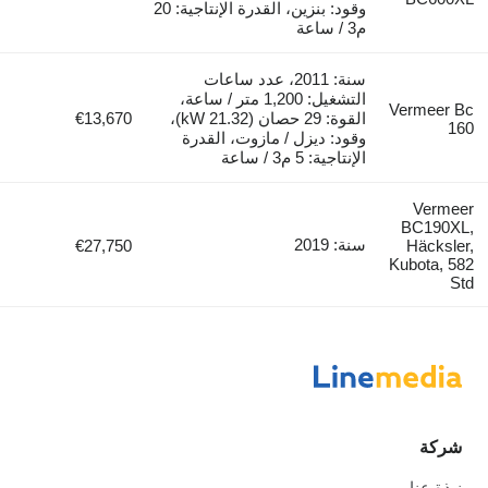
وقود: بنزين، القدرة الإنتاجية: 20
م3 / ساعة
سنة: 2011، عدد ساعات
التشغيل: 1,200 متر / ساعة،
Vermeer B
القوة: 29 حصان (21.32 kW)،
€13,670
16
وقود: ديزل / مازوت، القدرة
الإنتاجية: 5 م3 / ساعة
Vermee
BC190XL
سنة: 2019
€27,750
Häcksler
Kubota, 58
St
شركة
نبذة عنا