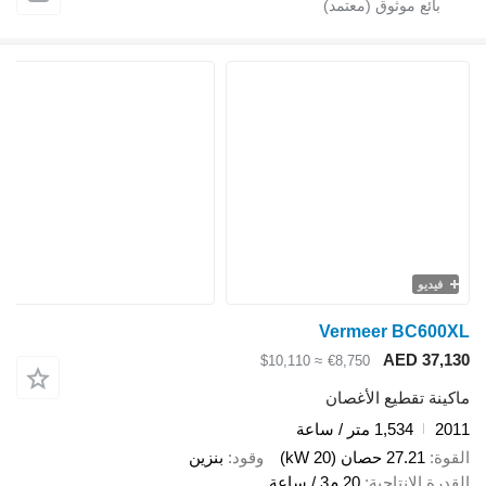
فيديو
Vermeer BC600X
AED 37,13
≈ $10,110
€8,750
اكينة تقطيع الأغصان
201
1,534 متر / ساعة
لقوة
27.21 حصان (20 kW)
وقود
بنزين
لقدرة الإنتاجية
20 م3 / ساعة