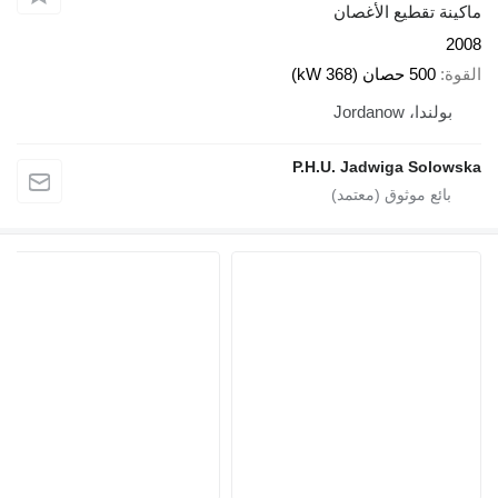
اكينة تقطيع الأغصان
200
لقوة
500 حصان (368 kW)
بولندا، Jordanow
P.H.U. Jadwiga Solowsk