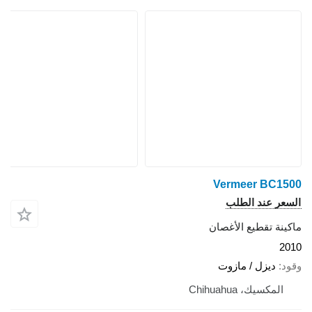
Vermeer BC150
لسعر عند الطلب
اكينة تقطيع الأغصان
201
قود
ديزل / مازوت
المكسيك، Chihuahua