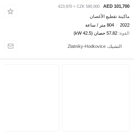
AED 101,70
≈ €23,970
CZK 580,000
اكينة تقطيع الأغصان
202
804 متر / ساعة
لقوة
57.82 حصان (42.5 kW)
التشيك، Zlatníky-Hodkovice