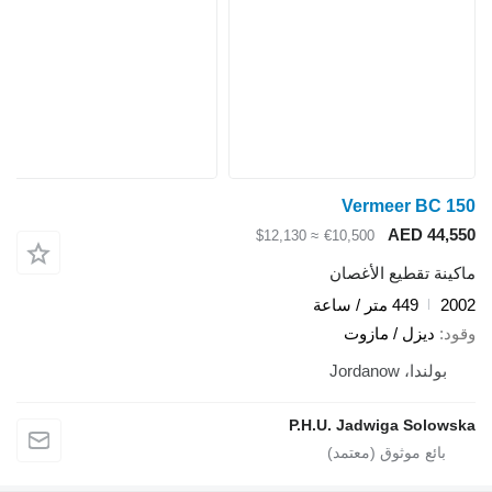
Vermeer BC 15
AED 44,55
≈ $12,130
€10,500
اكينة تقطيع الأغصان
200
449 متر / ساعة
قود
ديزل / مازوت
بولندا، Jordanow
P.H.U. Jadwiga Solowsk