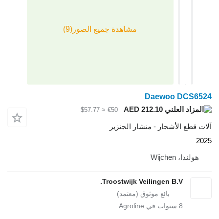
Daewoo 
AED 212.10
≈ $57.77
€50
لأشجار - منشار الجنزير
Wij
Troostwijk Veilingen B.V
سنوات في Agroline