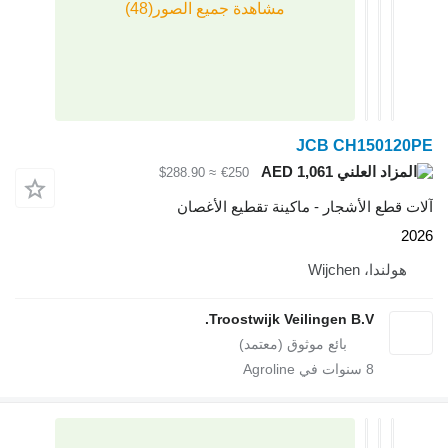
JCB CH1
AED 1,061
≈ $288.90
€250
لأشجار - ماكينة تقطيع الأغصان
Wij
Troostwijk Veilingen B.V
سنوات في Agroline