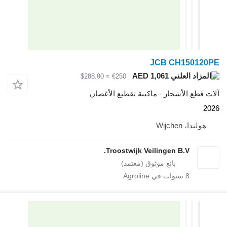
JCB CH1
AED 1,061
≈ $288.90
€250
لأشجار - ماكينة تقطيع الأغصان
Wij
Troostwijk Veilingen B.V
سنوات في Agroline