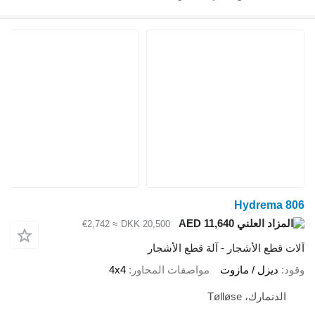
Hydr
AED 11,640
≈ €2,742
DKK 20,500
لأشجار - آلة قطع الأشجار
 / مازوت
مواصفات المحاور
4x4
Tølløse