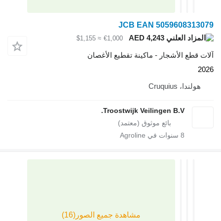
JCB EAN 505960
AED 4,243
≈ $1,155
€1,000
لأشجار - ماكينة تقطيع الأغصان
Cruq
Troostwijk Veilingen B.V
سنوات في Agroline