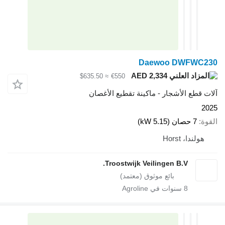
Daewoo DW
AED 2,334
≈ $635.50
€550
لأشجار - ماكينة تقطيع الأغصان
Hor
Troostwijk Veilingen B.V
سنوات في Agroline