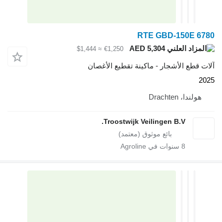
RTE GBD-15
AED 5,304
≈ $1,444
€1,250
لأشجار - ماكينة تقطيع الأغصان
Drac
Troostwijk Veilingen B.V
سنوات في Agroline