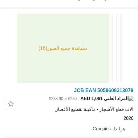
JCB EAN 505960
AED 1,061
≈ $288.90
€250
لأشجار - ماكينة تقطيع الأغصان
Cruq