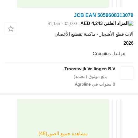
JCB EAN 505960
AED 4,243
≈ $1,155
€1,000
لأشجار - ماكينة تقطيع الأغصان
Cruq
Troostwijk Veilingen B.V
سنوات في Agroline