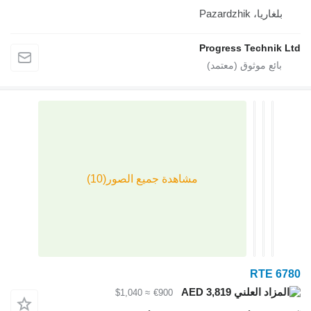
Paza
Progress Te
R
AED 3,819
≈ $1,040
€900