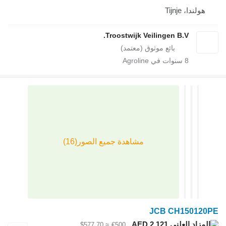
Tij
Troostwijk Veilingen B.V
سنوات في Agroline
JCB CH1
AED 2,121
≈ $577.70
€500