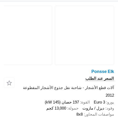
Po
 الطلب
الأشجار - شاحنة نقل جذوع الأشجار المقطوعة
Eu
القوة
197 حصان (145 kW)
 / مازوت
حمولة
13,000 كجم
لمحاور
8x8