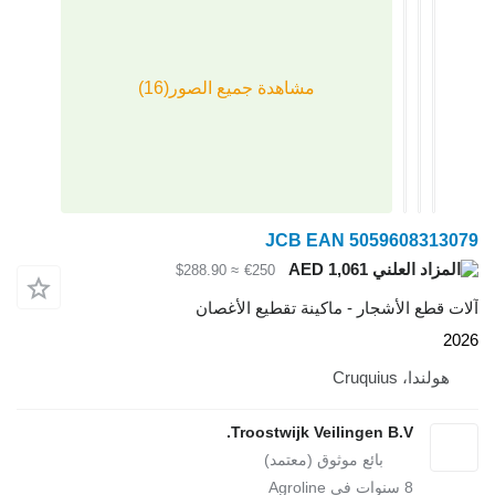
JCB EAN 505960
AED 1,061
≈ $288.90
€250
لأشجار - ماكينة تقطيع الأغصان
Cruq
Troostwijk Veilingen B.V
سنوات في Agroline