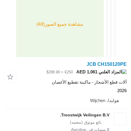
JCB CH1
AED 1,061
≈ $288.90
€250
لأشجار - ماكينة تقطيع الأغصان
Wij
Troostwijk Veilingen B.V
سنوات في Agroline