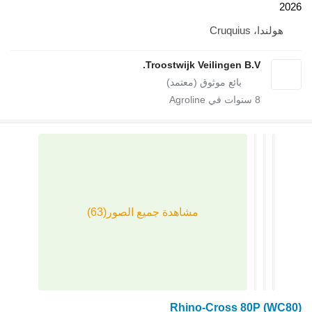
Cruq
Troostwijk Veilingen B.V
سنوات في Agroline
Rhino-Cross 80