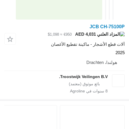
JCB CH
AED 4,031
≈ $1,098
€950
لأشجار - ماكينة تقطيع الأغصان
Drac
Troostwijk Veilingen B.V
سنوات في Agroline