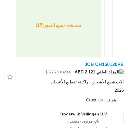
JCB CH1
AED 2,121
≈ $577.70
€500
لأشجار - ماكينة تقطيع الأغصان
Cruq
Troostwijk Veilingen B.V