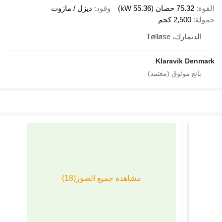
55.36 kW)
وقود
ديزل / مازوت
2 كجم
Tølløse
Klaravi