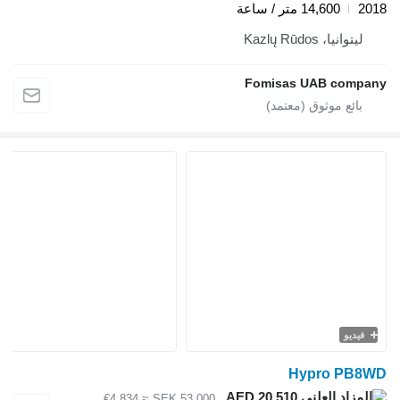
2018
14,600 متر / ساعة
ليتوانيا، Kazlų Rūdos
Fomisas UAB company
فيديو
Hypro PB8WD
AED 20,510
≈ €4,834
SEK 53,000