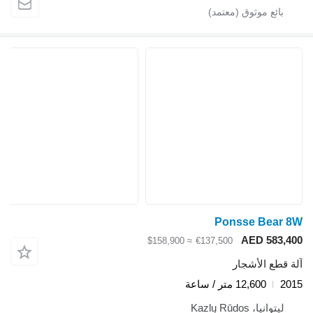
Ponsse Bear 8W
AED 583,400
≈ $158,900
€137,500
آلة قطع الأشجار
2015
12,600 متر / ساعة
ليتوانيا، Kazlų Rūdos