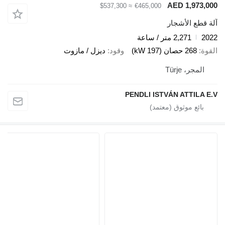
AED 1,973,000
≈ $537,300
€465,000
آلة قطع الأشجار
2022
2,271 متر / ساعة
القوة
268 حصان (197 kW)
وقود
ديزل / مازوت
المجر، Türje
PENDLI ISTVÁN ATTILA E.V