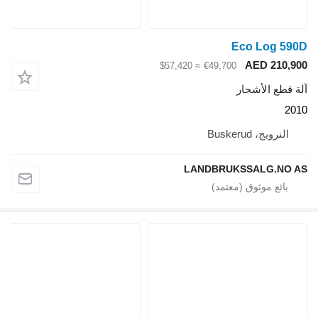
Eco Log 590D
AED 210,900
≈ $57,420
€49,700
آلة قطع الأشجار
2010
النرويج، Buskerud
LANDBRUKSSALG.NO AS