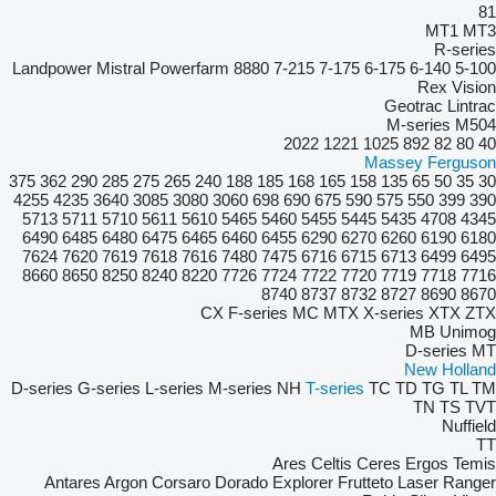
81
MT1
MT3
R-series
Landpower
Mistral
Powerfarm
8880
7-215
7-175
6-175
6-140
5-100
Rex
Vision
Geotrac
Lintrac
M-series
M504
2022
1221
1025
892
82
80
40
Massey Ferguson
375
362
290
285
275
265
240
188
185
168
165
158
135
65
50
35
30
4255
4235
3640
3085
3080
3060
698
690
675
590
575
550
399
390
5713
5711
5710
5611
5610
5465
5460
5455
5445
5435
4708
4345
6490
6485
6480
6475
6465
6460
6455
6290
6270
6260
6190
6180
7624
7620
7619
7618
7616
7480
7475
6716
6715
6713
6499
6495
8660
8650
8250
8240
8220
7726
7724
7722
7720
7719
7718
7716
8740
8737
8732
8727
8690
8670
CX
F-series
MC
MTX
X-series
XTX
ZTX
MB
Unimog
D-series
MT
New Holland
D-series
G-series
L-series
M-series
NH
T-series
TC
TD
TG
TL
TM
TN
TS
TVT
Nuffield
TT
Ares
Celtis
Ceres
Ergos
Temis
Antares
Argon
Corsaro
Dorado
Explorer
Frutteto
Laser
Ranger