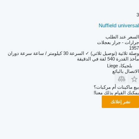
3
Nuffield universal
السعر عند الطلب
جرارات - جرار بعجلات
1957
وصلة ثلاثية (توصيل ثلاثي)
✓
السرعة
30 كيلومتر / ساعة
سرعة دوران
مأخذ القدرة
540 لفة في الدقيقة
بلجيكا، Liege
الاتصال بالبائع
بيع ماكينات أم مركبات؟
يمكنك القيام بذلك معنا!
نشر إعلانك