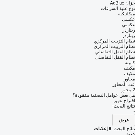
خزان AdBlue
نوع علبة السرعات
ميكانيكية
عكسي
عكسي
ريتاردر
ريتاردر
نظام التزييت المركزي
نظام التزييت المركزي
نظام القفل التفاضلي
نظام القفل التفاضلي
كابينة
مكيف
مكيف
محاور
عدد المحاور
2 محور
هل بعض عوامل التصفية مفقودة؟
اقتراح تغيير
نتائج البحث:
-
عرض
نتائج البحث:
9 إعلانات
عرض