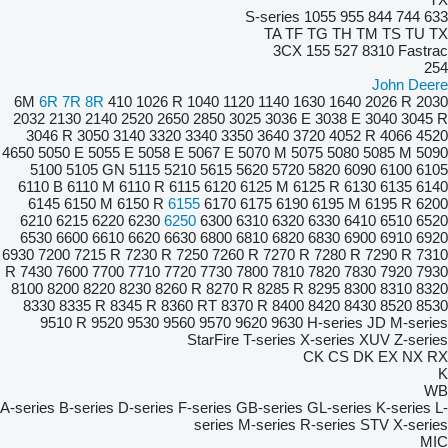
S-series
1055
955
844
744
633
TA
TF
TG
TH
TM
TS
TU
TX
3CX
155
527
8310
Fastrac
254
John Deere
6M
6R
7R
8R
410
1026 R
1040
1120
1140
1630
1640
2026 R
2030
2032
2130
2140
2520
2650
2850
3025
3036 E
3038 E
3040
3045 R
3046 R
3050
3140
3320
3340
3350
3640
3720
4052 R
4066
4520
4650
5050 E
5055 E
5058 E
5067 E
5070 M
5075
5080
5085 M
5090
5100
5105 GN
5115
5210
5615
5620
5720
5820
6090
6100
6105
6110 B
6110 M
6110 R
6115
6120
6125 M
6125 R
6130
6135
6140
6145
6150 M
6150 R
6155
6170
6175
6190
6195 M
6195 R
6200
6210
6215
6220
6230
6250
6300
6310
6320
6330
6410
6510
6520
6530
6600
6610
6620
6630
6800
6810
6820
6830
6900
6910
6920
6930
7200
7215 R
7230 R
7250
7260 R
7270 R
7280 R
7290 R
7310
R
7430
7600
7700
7710
7720
7730
7800
7810
7820
7830
7920
7930
8100
8200
8220
8230
8260 R
8270 R
8285 R
8295
8300
8310
8320
8330
8335 R
8345 R
8360 RT
8370 R
8400
8420
8430
8520
8530
9510 R
9520
9530
9560
9570
9620
9630
H-series
JD
M-series
StarFire
T-series
X-series
XUV
Z-series
CK
CS
DK
EX
NX
RX
K
WB
A-series
B-series
D-series
F-series
GB-series
GL-series
K-series
L-
series
M-series
R-series
STV
X-series
MIC