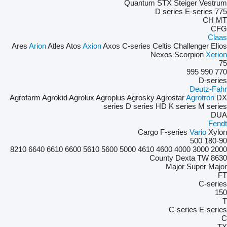
Quantum
STX
Steiger
Vestrum
D series
E-series
775
CH
MT
CFG
Claas
Ares
Arion
Atles
Atos
Axion
Axos
C-series
Celtis
Challenger
Elios
Nexos
Scorpion
Xerion
75
995
990
770
D-series
Deutz-Fahr
Agrofarm
Agrokid
Agrolux
Agroplus
Agrosky
Agrostar
Agrotron
DX
series
D series
HD
K series
M series
DUA
Fendt
Cargo
F-series
Vario
Xylon
500
180-90
8210
6640
6610
6600
5610
5600
5000
4610
4600
4000
3000
2000
County
Dexta
TW
8630
Major
Super Major
FT
C-series
150
T
C-series
E-series
C
TX