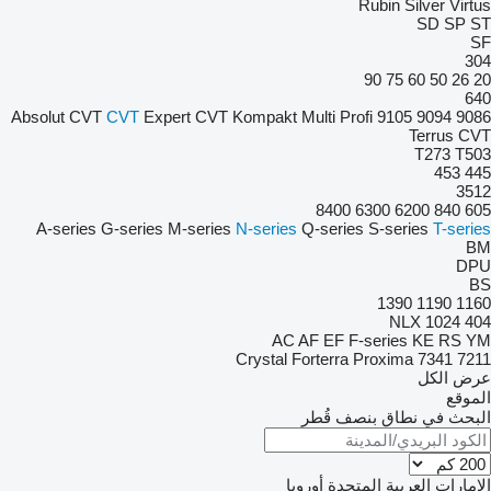
Rubin
Silver
Virtus
SD
SP
ST
SF
304
90
75
60
50
26
20
640
Absolut CVT
CVT
Expert CVT
Kompakt
Multi
Profi
9105
9094
9086
Terrus CVT
T273
T503
453
445
3512
8400
6300
6200
840
605
A-series
G-series
M-series
N-series
Q-series
S-series
T-series
BM
DPU
BS
1390
1190
1160
NLX 1024
404
AC
AF
EF
F-series
KE
RS
YM
Crystal
Forterra
Proxima
7341
7211
عرض الكل
الموقع
البحث في نطاق بنصف قُطر
الإمارات العربية المتحدة
أوروبا