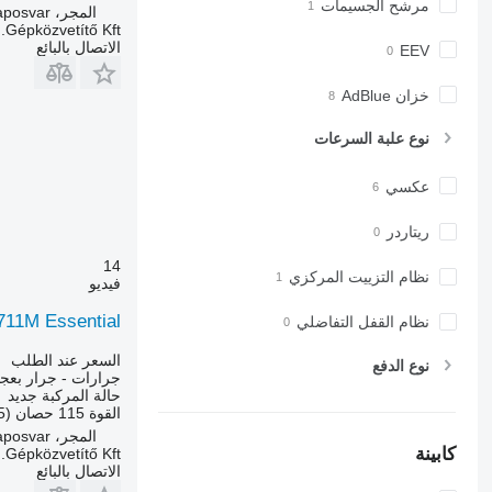
مرشح الجسيمات
المجر، Kaposvar
7250
Gépközvetítő Kft.
7260 R
الاتصال بالبائع
EEV
7270 R
7280 R
خزان AdBlue
7290 R
نوع علبة السرعات
7310 R
7430
عكسي
7600
7700
ريتاردر
7710
14
7720
نظام التزييت المركزي
فيديو
7730
711M Essential
نظام القفل التفاضلي
7800
7810
السعر عند الطلب
نوع الدفع
جرارات - جرار بعج
7820
حالة المركبة
جديد
7830
القوة
115 حصان (85 kW)
7920
المجر، Kaposvar
كابينة
Gépközvetítő Kft.
7930
الاتصال بالبائع
8100