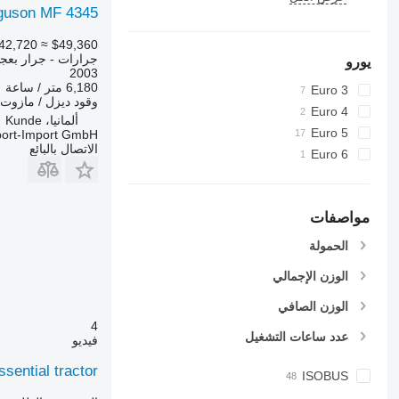
guson MF 4345
6150 R
7716
6155
7718
42,720
≈ $49,360
جرارات - جرار بعج
6170
7719
يورو
2003
6175
7720
6,180 متر / ساعة
Euro 3
وقود
ديزل / مازوت
6190
7722
Euro 4
ألمانيا، Kunde
6195 M
7724
Euro 5
port-Import GmbH
6195 R
7726
الاتصال بالبائع
Euro 6
6200
8220
6210
8240
6215
8250
مواصفات
6220
8650
الحمولة
6230
8660
6250
8670
الوزن الإجمالي
6300
8690
الوزن الصافي
6310
8727
4
عدد ساعات التشغيل
6320
8732
فيديو
6330
8737
ential tractor
ISOBUS
6410
8740