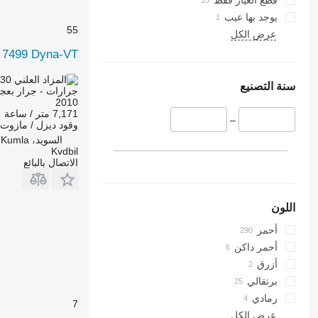
قطع الغيار فقط
5615
6455
يوجد بها عيب
5620
6460
55
عرض الكل
5720
6465
 7499 Dyna-VT
5820
6475
6090
6480
230
AED 60,370
سنة التصنيع
جرارات - جرار بعج
6100
6485
2010
6105
6490
7,171 متر / ساعة
–
وقود
ديزل / مازوت
6495
6110 B
السويد، Kumla
6499
6110 M
Kvdbil
6713
6110 R
الاتصال بالبائع
6115
6715
6120
6716
اللون
6125 M
7475
6125 R
7480
أحمر
6130
7616
أحمر داكن
6135
7618
أزرق
6140
7619
برتقالي
6145
7620
رمادي
7
6150 M
7624
عرض الكل