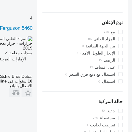
Quantum
3640
4235
3720
4255
STX
Steiger
4052 R
4345
4
Vestrum
4066
4708
نوع الإعلان
Ferguson 5460
4520
5435
بيع
4650
5445
الم
المزاد العلني
جرارات - جرار بعج
5050 E
5455
من الجهة الصانعة
2019
5055 E
5460
معدات معلقة
✓
الإيجار الطويل الأمد
5058 E
5465
الإمارات العربية المتحدة، ne
الرصيد
5067 E
5611
على أقساط
5070 M
5710
استبدال مع دفع فرق السعر
itchie Bros Dubai
5075
5711
10
سنوات في Agroline
استبدال
الاتصال بالبائع
5080
5713
5085 M
6140
5090
6180
حالة المركبة
5100
6190
جديد
5105 GN
6260
مستعملة
5115
6270
تعرضت لحادث
5210
6290