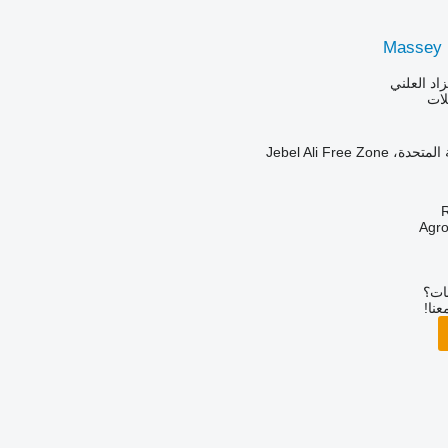
Massey 
زاد العلني
لات
Jebel Ali Free Zo
R
بات؟
عنا!