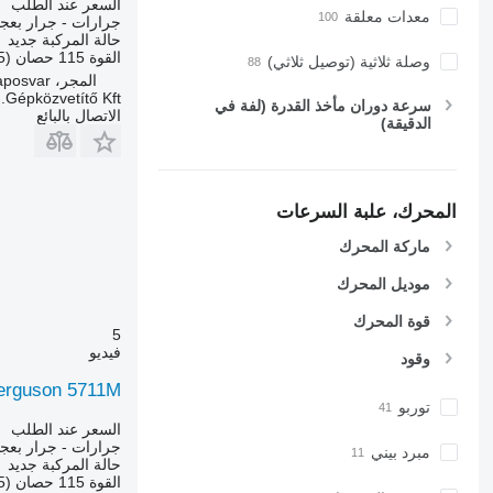
6430 Premium
السعر عند الطلب
معدات معلقة
جرارات - جرار بعج
6510
حالة المركبة
جديد
6520
القوة
115 حصان (85 kW)
وصلة ثلاثية (توصيل ثلاثي)
المجر، Kaposvar
6530
Gépközvetítő Kft.
سرعة دوران مأخذ القدرة (لفة في
6600
الاتصال بالبائع
الدقيقة)
6610
6620
6630
المحرك، علبة السرعات
6800
6810
ماركة المحرك
6820
موديل المحرك
6830
6900
قوة المحرك
5
6910
فيديو
وقود
6920
erguson 5711M
6930
توربو
7200
السعر عند الطلب
جرارات - جرار بعج
7215 R
مبرد بيني
حالة المركبة
جديد
7230 R
القوة
115 حصان (85 kW)