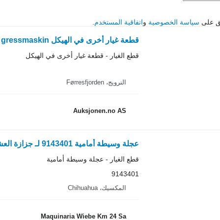
فق على
سياسة الخصوصية
و
اتفاقية المستخدم
.
قطعة غيار أخرى في الهيكل Oppsamler til gressmaskin لـ جزازة العشب جرار
قطع الغيار - قطعة غيار أخرى في الهيكل
النرويج، Førresfjorden
Auksjonen.no AS
عجلة وسيطة أمامية 9143401 لـ جزازة العشب جرار John Deere 790
قطع الغيار - عجلة وسيطة أمامية
9143401
المكسيك، Chihuahua
Maquinaria Wiebe Km 24 Sa