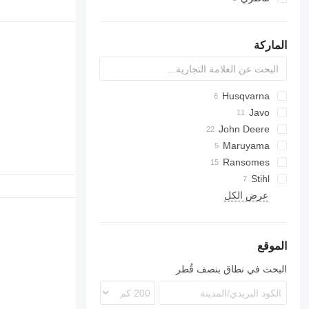
مجرافات نقل الأشجار
الماركة
Husqvarna
R-series
Javo
John Deere
Maruyama
2026 R
F-series
L-series
Ransomes
Stihl
FS
عرض الكل
MS
الموقع
البحث في نطاق بنصف قُطر