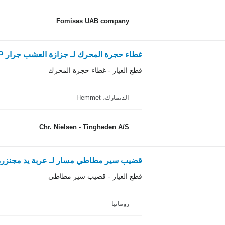
Fomisas UAB company
غطاء حجرة المحرك لـ جزازة العشب جرار Husqvarna YTH1542XP
قطع الغيار - غطاء حجرة المحرك
الدنمارك، Hemmet
Chr. Nielsen - Tingheden A/S
قضيب سير مطاطي مسار لـ عربة يد مجنزرة euson DT08
قطع الغيار - قضيب سير مطاطي
رومانيا