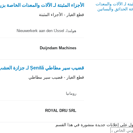
الأجزاء المثبتة لـ الآلات والمعدات الخاصة بز
قطع الغيار - الأجزاء المثبتة
هولندا، Nieuwerkerk aan den IJssel
Duijndam Machines
قضيب سير مطاطي Șenilă لـ جزازة العشب M12.3 PLUS – 230 x 72 x 40
قطع الغيار - قضيب سير مطاطي
رومانيا
ROYAL DRU SRL
ل على إعلانات جديدة منشورة في هذا القسم