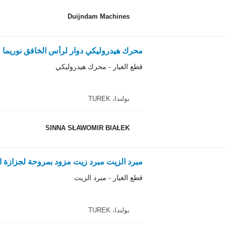
Duijndam Machines
محرك هيدروليكي دوار لرأس الخافق نوريما لـ
قطع الغيار - محرك هيدروليكي
بولندا، TUREK
SINNA SŁAWOMIR BIAŁEK
قطع الغيار - مبرد الزيت
بولندا، TUREK