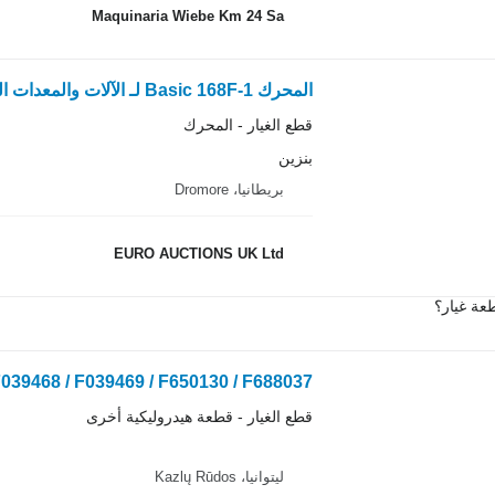
Maquinaria Wiebe Km 24 Sa
المحرك Basic 168F-1 لـ الآلات والمعدات الخاصة بزراعة الحدائق والبساتين
قطع الغيار - المحرك
بنزين
بريطانيا، Dromore
EURO AUCTIONS UK Ltd
عة غيار؟
John Deere F039468 / F039469 / F650130 / F688037 لـ جزازة العش
قطع الغيار - قطعة هيدروليكية أخرى
ليتوانيا، Kazlų Rūdos