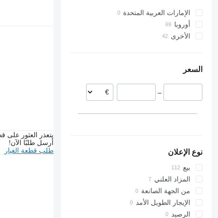
الإمارات العربية المتحدة
أوروبا
الأخرى
الدنمارك
هولندا
كولومبيا
رومانيا
أوكرانيا
السعر
ألمانيا
بولندا
–
ليتوانيا
بريطانيا
البرتغال
عرض الكل
يتعذر العثور على قط
أرسل طلبًا الآن!
طلب قطعة الغيار
نوع الإعلان
بيع
المزاد العلني
من الجهة الصانعة
الإيجار الطويل الأمد
الرصيد