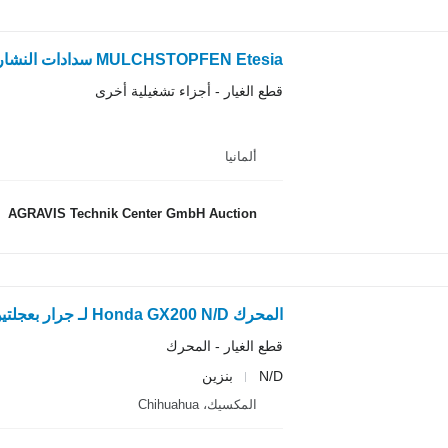
MULCHSTOPFEN Etesia سدادات النشارة لـ جزازة العشب جرار
قطع الغيار - أجزاء تشغيلية أخرى
ألمانيا
AGRAVIS Technik Center GmbH Auction
المحرك Honda GX200 N/D لـ جرار بعجلتين
قطع الغيار - المحرك
N/D
بنزين
المكسيك، Chihuahua