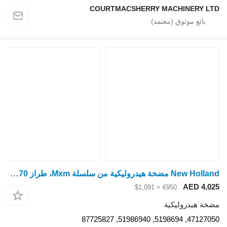
COURTMACSHERRY MACHINERY LTD
New Holland مضخة هيدروليكية من سلسلة Mxm، طراز Puma T6070، طراز Mxu، رقم 51986940 47127050 لـ جرار بعجلات
AED 4,025
≈ $1,091
€950
مضخة هيدروليكية
47127050, 5198694, 51986940, 87725827