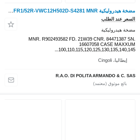
مضخة هيدروليكية Rexroth AA10CO45DFR1/52R-VWC12H502D-S4281 MNR. لـ جرار بعجلات New Holland T1804B, T6.120,T6.125,T6.140,T6.145,T6.150,T6.155,T6.160,T6.165,T6.175
السعر عند الطلب
مضخة هيدروليكية
MNR. R902493582 FD. 21W39 CNR. 84471387 SN.
16607058 CASE MAXXUM
100,110,115,120,125,130,135,140,145...
إيطاليا، Cingoli
R.A.O. DI POLITA ARMANDO & C. SAS