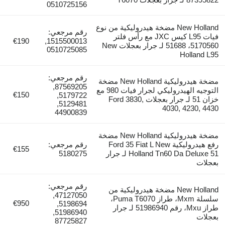
0510725156
New Holland مضخة هيدروليكية من نوع
رقم مرجعي:
فيات L95 كيس JXC مع رأس فلتر
€190
1515500013,
5170560، 51688 لـ جرار بعجلات New
0510725085
Holland L95
رقم مرجعي:
مضخة هيدروليكية New Holland مضخة
87569205,
التوجيه الهيدروليكي لجرار فيات 980 مع
€150
5179722,
خزان 51 لـ جرار بعجلات Ford 3830,
5129481,
4030, 4230, 4430
44900839
مضخة هيدروليكية New Holland مضخة
رفع هيدروليكية Ford 35 Fiat L New
رقم مرجعي:
€155
Holland Tn60 Da Deluxe 51 لـ جرار
5180275
بعجلات
رقم مرجعي:
New Holland مضخة هيدروليكية من
47127050,
سلسلة Mxm، طراز Puma T6070،
€950
5198694,
طراز Mxu، رقم 51986940 لـ جرار
51986940,
بعجلات
87725827