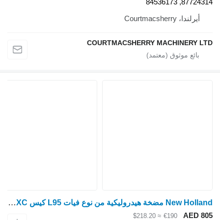
87724314, 84536173
أيرلندا، Courtmacsherry
COURTMACSHERRY MACHINERY LTD
New Holland مضخة هيدروليكية من نوع فيات L95 كيس JXC مع رأس فلتر 5170560، 51688 1515500013 لـ جرار بعجلات New Holland L95
AED 805
≈ $218.20
€190