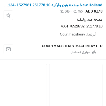
New Holland مضخة هيدروليكية T7، T7.225 Autocommand Rextroth 84353124، 1527981 251778.10 لـ جرار بعجلات New Holland T7
AED 6,143
≈ $1,665
€1,450
مضخة هيدروليكية
251778.10, 78528732 4061
أيرلندا، Courtmacsherry
COURTMACSHERRY MACHINERY LTD