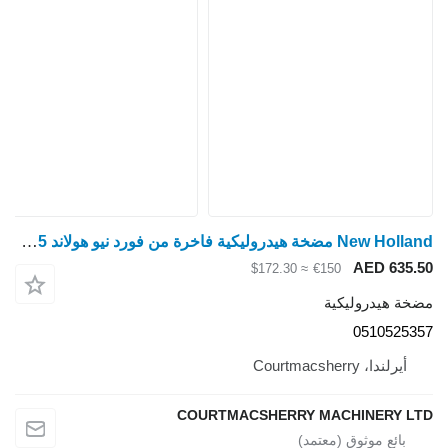
New Holland مضخة هيدروليكية فاخرة من فورد نيو هولاند 35، 60، TL، TM، TN60 DA 1 0510525357 لـ جرار بعجلات
AED 635.50
≈ $172.30
€150
مضخة هيدروليكية
0510525357
أيرلندا، Courtmacsherry
COURTMACSHERRY MACHINERY LTD