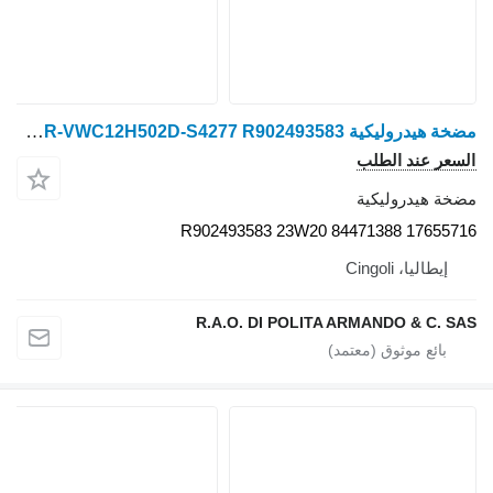
مضخة هيدروليكية Rexroth AA10CO45DFR1/52R-VWC12H502D-S4277 R902493583 لـ جرار بعجلات New Holland T1804,T1804B,T2104,T2304,T7.195,T7.215,T7.220,T7.230,T7.235,T7.245,T7.250,T7.260,T7.270,T7030,T7040,T7050,T7060
السعر عند الطلب
مضخة هيدروليكية
R902493583 23W20 84471388 17655716
إيطاليا، Cingoli
R.A.O. DI POLITA ARMANDO & C. SAS