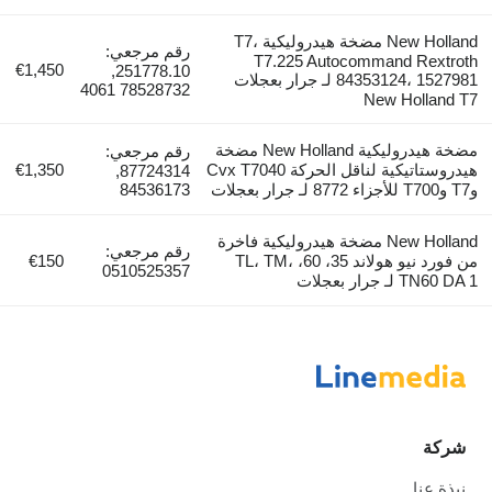
New Holland مضخة هيدروليكية T7،
رقم مرجعي:
T7.225 Autocommand Rextroth
€1,450
251778.10,
84353124، 1527981 لـ جرار بعجلات
78528732 4061
New Holland T7
مضخة هيدروليكية New Holland مضخة
رقم مرجعي:
هيدروستاتيكية لناقل الحركة Cvx T7040
€1,350
87724314,
وT7 وT700 للأجزاء 8772 لـ جرار بعجلات
84536173
New Holland مضخة هيدروليكية فاخرة
رقم مرجعي:
من فورد نيو هولاند 35، 60، TL، TM،
€150
0510525357
TN60 DA 1 لـ جرار بعجلات
شركة
نبذة عنا