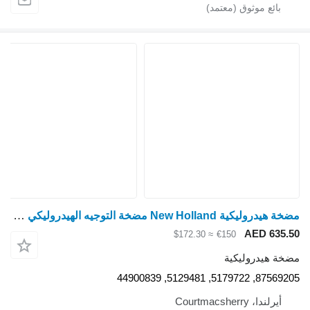
مضخة هيدروليكية New Holland مضخة التوجيه الهيدروليكي لجرار فيات 980 مع خزان 51 87569205 لـ جرار بعجلات Ford 3830, 4030, 4230, 4430
AED 635.50
≈ $172.30
€150
مضخة هيدروليكية
87569205, 5179722, 5129481, 44900839
أيرلندا، Courtmacsherry