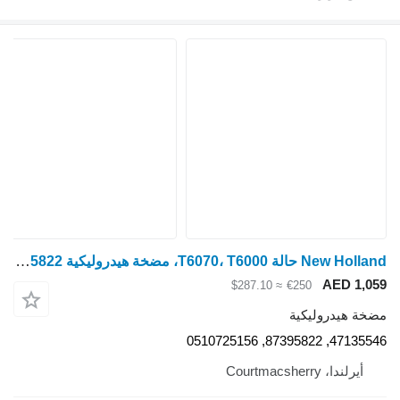
New Holland حالة T6070، T6000، مضخة هيدروليكية Tsa 47135546، 87395822 لـ جرار بعجلات T6070
AED 1,059
≈ $287.10
€250
مضخة هيدروليكية
47135546, 87395822, 0510725156
أيرلندا، Courtmacsherry