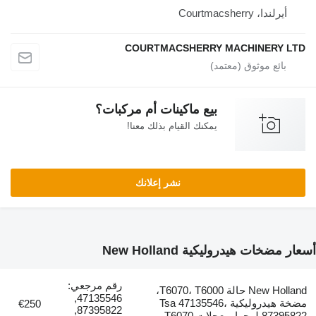
أيرلندا، Courtmacsherry
COURTMACSHERRY MACHINERY LTD
بيع ماكينات أم مركبات؟
يمكنك القيام بذلك معنا!
نشر إعلانك
أسعار مضخات هيدروليكية New Holland
رقم مرجعي:
New Holland حالة T6070، T6000،
47135546,
مضخة هيدروليكية Tsa 47135546،
€250
87395822,
87395822 لـ جرار بعجلات T6070