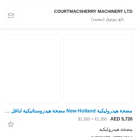
COURTMACSHERRY MACHINERY LTD
مضخة هيدروليكية New Holland مضخة هيدروستاتيكية لناقل الحركة Cvx T7040 وT7 وT700 للأجزاء 8772 87724314 لـ جرار بعجلات
AED 5,720
≈ $1,550
€1,350
مضخة هيدروليكية