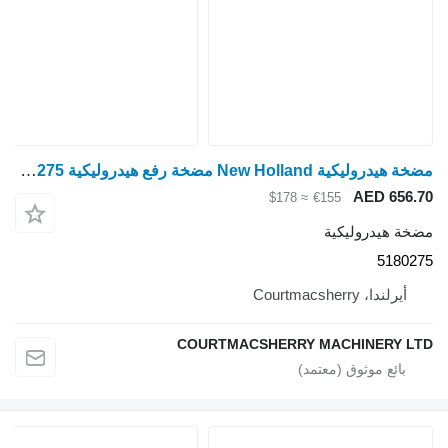
مضخة هيدروليكية New Holland مضخة رفع هيدروليكية Ford 35 Fiat L New Holland Tn60 Da Deluxe 51 5180275 لـ جرار بعجلات
AED 656.70
≈ $178
€155
مضخة هيدروليكية
5180275
أيرلندا، Courtmacsherry
COURTMACSHERRY MACHINERY LTD