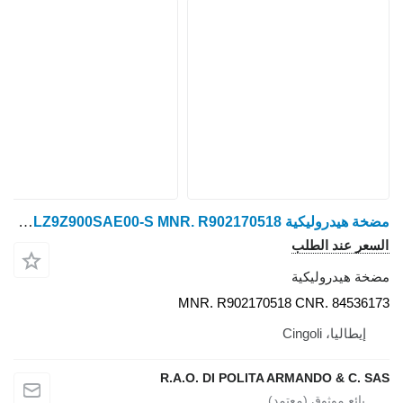
مضخة هيدروليكية Rexroth A41CTZ110-90EPA0T/10MLZ9Z900SAE00-S MNR. R902170518 لـ جرار بعجلات New Holland T7030,T7040
السعر عند الطلب
مضخة هيدروليكية
MNR. R902170518 CNR. 84536173
إيطاليا، Cingoli
R.A.O. DI POLITA ARMANDO & C. SAS