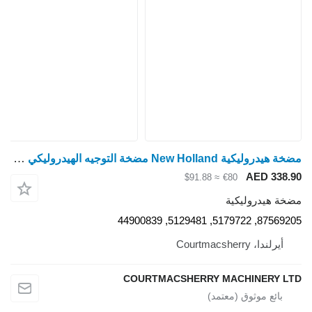
مضخة هيدروليكية New Holland مضخة التوجيه الهيدروليكي لسيارة فيات 980، الأرقام المرجعية: 87569205، 5179722، 512948 لـ جرار بعجلات Ford 3830, 4030, 4230, 4430
AED 338.90
≈ $91.88
€80
مضخة هيدروليكية
87569205, 5179722, 5129481, 44900839
أيرلندا، Courtmacsherry
COURTMACSHERRY MACHINERY LTD