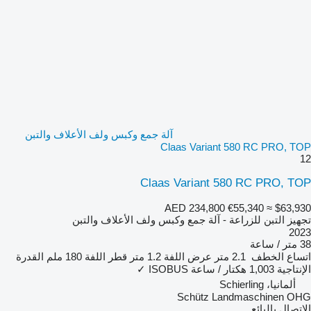
آلة جمع وكبس ولف الأعلاف والتبن
Claas Variant 580 RC PRO, TOP
12
Claas Variant 580 RC PRO, TOP
AED 234,800
€55,340
≈ $63,930
تجهيز التبن للزراعة - آلة جمع وكبس ولف الأعلاف والتبن
2023
38 متر / ساعة
اتساع الخطف
2.1 متر
عرض اللفة
1.2 متر
قطر اللفة
180 ملم
القدرة
الإنتاجية
1,003 هكتار / ساعة
ISOBUS
✓
ألمانيا، Schierling
Schütz Landmaschinen OHG
الاتصال بالبائع