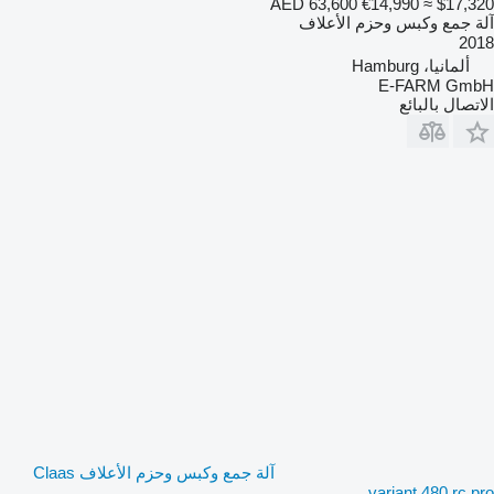
AED 63,600
€14,990
≈ $17,320
آلة جمع وكبس وحزم الأعلاف
2018
ألمانيا، Hamburg
E-FARM GmbH
الاتصال بالبائع
آلة جمع وكبس وحزم الأعلاف Claas
variant 480 rc pro