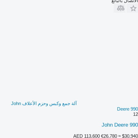
الاتصال بالبائع
آلة جمع وكبس وحزم الأعلاف John
Deere 990
12
John Deere 990
AED 113,600
€26,780
≈ $30,940