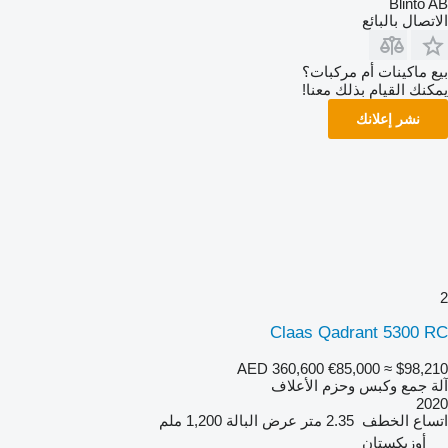
Blinto AB
الاتصال بالبائع
بيع ماكينات أم مركبات؟
يمكنك القيام بذلك معنا!
نشر إعلانك
2
Claas Qadrant 5300 RC
AED 360,600
€85,000
≈ $98,210
آلة جمع وكبس وحزم الأعلاف
2020
اتساع الخطف
2.35 متر
عرض البالة
1,200 ملم
أوزبكستان