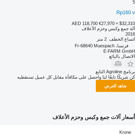
5
Rp160 v
AED 118,700
€27,970
≈ $32,310
آلة جمع وكبس وحزم الأعلاف
2016
اتساع الخطف
2 متر
فرنسا، Fr-68640 Muespach
E-FARM GmbH
الاتصال بالبائع
برنامج Agroline التابع
كن شريكًا تابعًا لنا واحصل على مكافأة مقابل كل عميل تستقطبه
شاهد العرض
أسعار آلات جمع وكبس وحزم الأعلاف
Krone