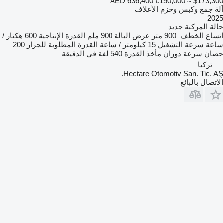
AED 636,400
€150,000
≈ $173,300
آلة جمع وكبس وحزم الأعلاف
2025
حالة المركبة
جديد
اتساع الخطف
900 متر
عرض البالة
900 ملم
القدرة الإنتاجية
600 هكتار /
ساعة
سرعة التشغيل
15 كيلومتر / ساعة
القدرة المطلوبة للجرار
200
حصان
سرعة دوران مأخذ القدرة
540 لفة في الدقيقة
تركيا
Hectare Otomotiv San. Tic. AŞ.
الاتصال بالبائع