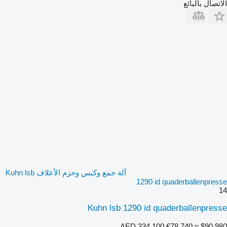
الاتصال بالبائع
آلة جمع وكبس وحزم الأعلاف Kuhn lsb
1290 id quaderballenpresse
14
Kuhn lsb 1290 id quaderballenpresse
AED 334,100
€78,740
≈ $90,980