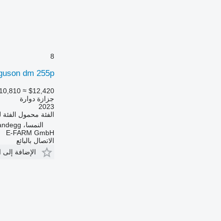
8
guson dm 255p
10,810
≈ $12,420
جزازة دوارة
2023
الفئة
محمول
الفئة
ل
النمسا، At-3263 Randegg
E-FARM GmbH
الاتصال بالبائع
الإضافة إلى 