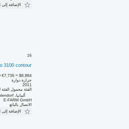
الإضافة إلى 
16
o 3100 contour
0
€7,735
≈ $8,884
جزازة دوارة
2011
الفئة
محمول
الفئة
ل
ألمانيا، De-29562 Suhlendorf
E-FARM GmbH
الاتصال بالبائع
الإضافة إلى 