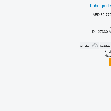
Kuhn gmd 44
AED 32,77
المفضلة
مقارنة
بات؟
عنا!