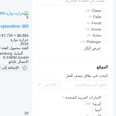
CK
Claas
Corto
UM
KM
Fella
5
Direct Disc
M series
KM
Fendt
 splandimo 360
F-series
Ramos
Disco
328 A
CM
Krone
0
€7,735
≈ $8,884
Jaguar
Slicer
AFA
331
SM
GX
Kuhn
جزازة دوارة
Splendimo
Pöttinger
Orbis
AMT
PDD
Jolly
730
RO
FC
2016
FX
Cat
CM
750
PDF
KDD
GMD
عرض الكل
Easycut
L-series
Z-series
Silvercut
الفئة
محمول
الفئة
ل
ألمانيا، Hamburg
F-series
Eurocat
XDisc
Extra
PDT
KDF
E-FARM GmbH
M-series
Novacat
Samba
الاتصال بالبائع
Novadisc
الموقع
الإضافة إلى 
البحث في نطاق بنصف قُطر
الإمارات العربية المتحدة
أوروبا
آسيا
ألمانيا
20