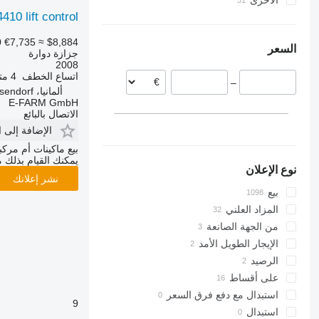
الأخرى
بولندا
أوزبكستان
10 lift control
تركيا
فرنسا
الأرجنتين
النمسا
أوكرانيا
0
€7,735
≈ $8,884
السعر
هولندا
كولومبيا
جزازة دوارة
2008
النرويج
اتساع الخطف
4 متر
–
الدنمارك
ألمانيا، De-27330 Asendorf
سلوفينيا
E-FARM GmbH
الاتصال بالبائع
عرض الكل
الإضافة إلى 
بيع ماكينات أم مرك
يمكنك القيام بذلك م
نوع الإعلان
نشر إعلانك
بيع
المزاد العلني
من الجهة الصانعة
الإيجار الطويل الأمد
الرصيد
على أقساط
استبدال مع دفع فرق السعر
9
استبدال