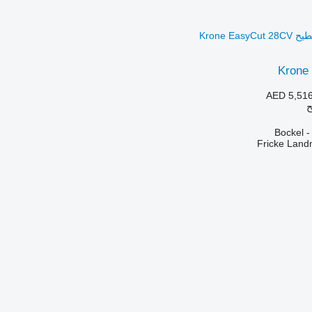
Krone
AED 5,51
ح
Fricke Lan