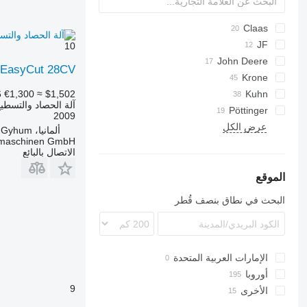
Claas
Direct Disc
Slicer
SM
JF
10
John Deere
Disco
 EasyCut 28CV
331
Krone
6
€1,300
≈ $1,502
AMT
530
Kuhn
آلة الحصاد والتسطي
Splendimo
Easycut
Pöttinger
730
MU
FC
2009
Cat
990
KDD
Extra
عرض الكل
R-series
ألمانيا، Bockel - Gyhum
dmaschinen GmbH
F-series
Novacat
الاتصال بالبائع
M-series
الموقع
البحث في نطاق بنصف قُطر
الإمارات العربية المتحدة
أوروبا
9
الأخرى
ألمانيا