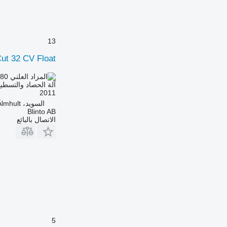
13
ut 32 CV Float
.80
AED 1,548
آلة الحصاد والتسطي
2011
السويد، Älmhult
Blinto AB
الاتصال بالبائع
5