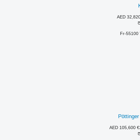
AED 32,82
ح
Pöttinge
AED 105,600
€
ح