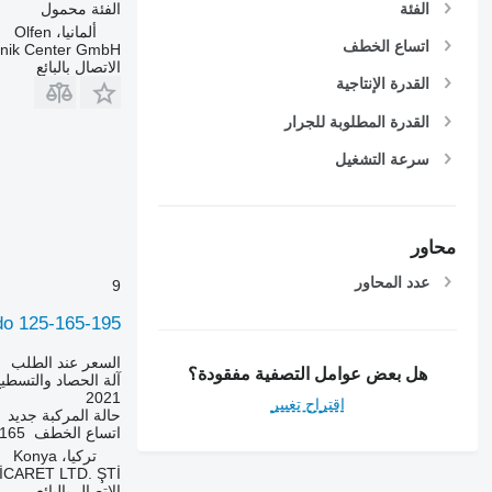
الفئة
الفئة
محمول
ألمانيا، Olfen
اتساع الخطف
hnik Center GmbH
الاتصال بالبائع
القدرة الإنتاجية
القدرة المطلوبة للجرار
سرعة التشغيل
محاور
عدد المحاور
9
do 125-165-195
السعر عند الطلب
هل بعض عوامل التصفية مفقودة؟
آلة الحصاد والتسطي
2021
اقتراح تغيير
حالة المركبة
جديد
اتساع الخطف
165 متر
تركيا، Konya
CARET LTD. ŞTİ.
الاتصال بالبائع