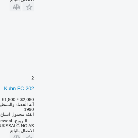
2
Kuhn FC 202
7
€1,800
≈ $2,080
آلة الحصاد والتسطي
1990
الفئة
محمول
اتساع
النرويج، Møre og Romsdal
UKSSALG.NO AS
الاتصال بالبائع