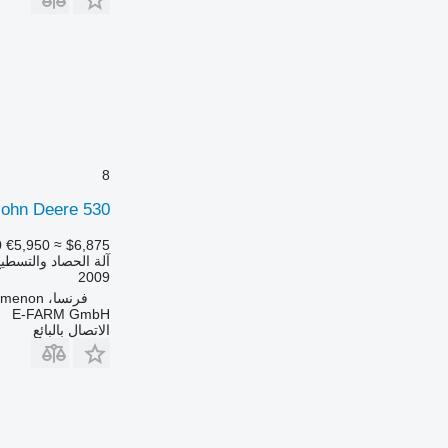
8
John Deere 530
0
€5,950
≈ $6,875
آلة الحصاد والتسطي
2009
فرنسا، Fr-41170 Cormenon
E-FARM GmbH
الاتصال بالبائع