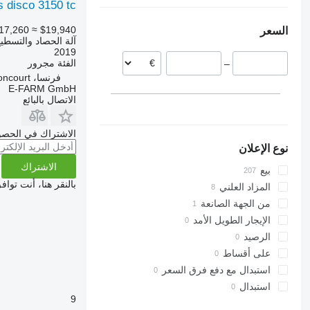
فرنسا
أوكرانيا
s disco 3150 tc
لاتفيا
الأرجنتين
17,260
≈ $19,940
السعر
النرويج
آلة الحصاد والتسطي
بولندا
2019
الفئة
مجرور
–
هولندا
فرنسا، Fr-55300 Chauvoncourt
ليتوانيا
E-FARM GmbH
السويد
الاتصال بالبائع
عرض الكل
الاشتراك في الحصو
نوع الإعلان
الاشتراك
بيع
بالنقر هنا، أنت توا
المزاد العلني
من الجهة الصانعة
الإيجار الطويل الأمد
الرصيد
على أقساط
استبدال مع دفع فرق السعر
استبدال
9