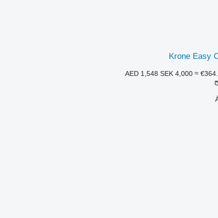
Krone Easy C
SEK 4,000
≈ €364
ح