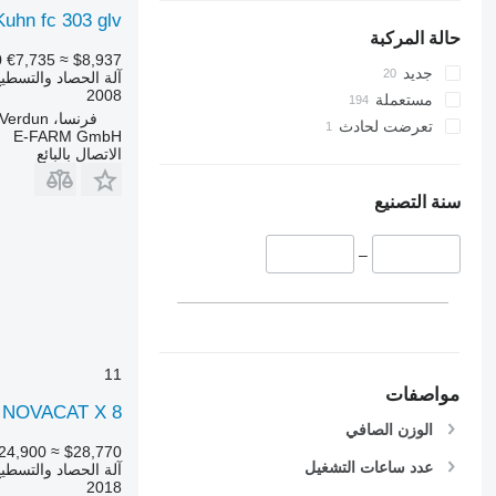
Kuhn fc 303 glv
حالة المركبة
0
€7,735
≈ $8,937
جديد
آلة الحصاد والتسطي
2008
مستعملة
فرنسا، Fr-55100 Verdun
تعرضت لحادث
E-FARM GmbH
الاتصال بالبائع
سنة التصنيع
–
11
مواصفات
r NOVACAT X 8
الوزن الصافي
24,900
≈ $28,770
عدد ساعات التشغيل
آلة الحصاد والتسطي
2018