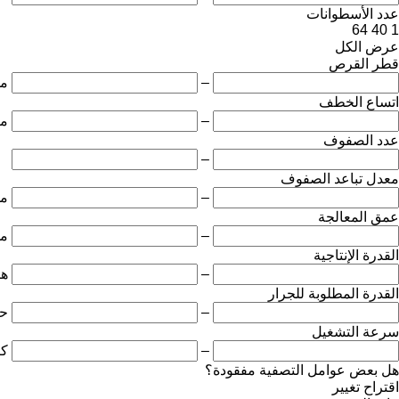
عدد الأسطوانات
64
40
1
عرض الكل
قطر القرص
–
مل
اتساع الخطف
–
مت
عدد الصفوف
–
معدل تباعد الصفوف
–
مل
عمق المعالجة
–
مل
القدرة الإنتاجية
–
هك
القدرة المطلوبة للجرار
–
ح
سرعة التشغيل
–
كي
هل بعض عوامل التصفية مفقودة؟
اقتراح تغيير