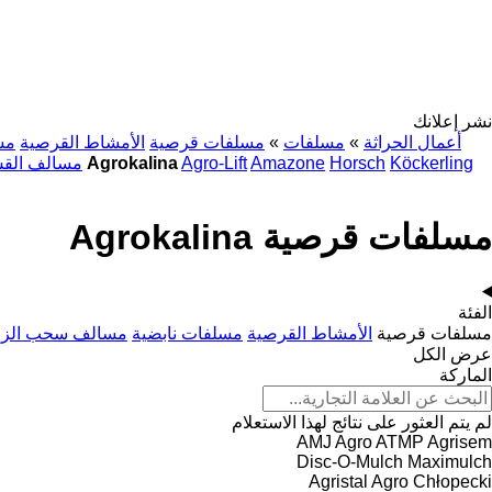
نشر إعلانك
أعمال الحراثة
»
مسلفات
»
مسلفات قرصية
الأمشاط القرصية
مس
Köckerling
Horsch
Amazone
Agro-Lift
مسلفات قرصية Agrokalina
مسالف الق
مسلفات قرصية Agrokalina
الفئة
مسلفات قرصية
الأمشاط القرصية
مسلفات نابضية
مسالف سحب الزر
عرض الكل
الماركة
لم يتم العثور على نتائج لهذا الاستعلام
AMJ Agro
ATMP
Agrisem
Disc-O-Mulch
Maximulch
Agristal
Agro Chłopecki