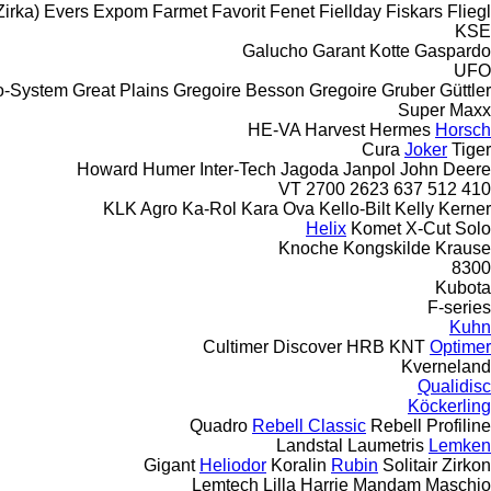
Zirka)
Evers
Expom
Farmet
Favorit
Fenet
Fiellday
Fiskars
Fliegl
KSE
Galucho
Garant Kotte
Gaspardo
UFO
o-System
Great Plains
Gregoire Besson
Gregoire
Gruber
Güttler
Super Maxx
HE-VA
Harvest
Hermes
Horsch
Cura
Joker
Tiger
Howard
Humer
Inter-Tech
Jagoda
Janpol
John Deere
2700
2623 VT
637
512
410
KLK Agro
Ka-Rol
Kara Ova
Kello-Bilt
Kelly
Kerner
Helix
Komet
X-Cut Solo
Knoche
Kongskilde
Krause
8300
Kubota
F-series
Kuhn
Cultimer
Discover
HRB
KNT
Optimer
Kverneland
Qualidisc
Köckerling
Quadro
Rebell Classic
Rebell Profiline
Landstal
Laumetris
Lemken
Gigant
Heliodor
Koralin
Rubin
Solitair
Zirkon
Lemtech
Lilla Harrie
Mandam
Maschio