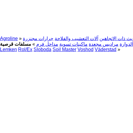
يث ذات الاتجاهين
آلات التعشيب والفلاحة
جرارات مجنزرة
»
Agroline
الدوارة
مراديس مجعدة
ماكينات تسوية
مداحل فرم
»
Lemken
Rol/Ex
Sloboda
Soil Master
Voshod
Väderstad
»