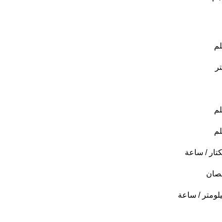
م
ر
م
م
تار / ساعة
صان
لومتر / ساعة