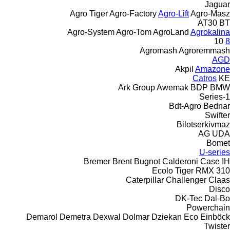
Jaguar
Agro Tiger
Agro-Factory
Agro-Lift
Agro-Masz
AT30
BT
Agro-System
Agro-Tom
AgroLand
Agrokalina
10
8
Agromash
Agroremmash
AGD
Akpil
Amazone
Catros
KE
Ark Group
Awemak
BDP
BMW
1-Series
Bdt-Agro
Bednar
Swifter
Bilotserkivmaz
AG
UDA
Bomet
U-series
Bremer
Brent
Bugnot
Calderoni
Case IH
Ecolo Tiger
RMX
310
Caterpillar
Challenger
Claas
Disco
DK-Tec
Dal-Bo
Powerchain
Demarol
Demetra
Dexwal
Dolmar
Dziekan
Eco
Einböck
Twister