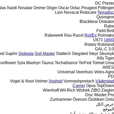
DC
Presto
las
Nardi
Novatar
Omme
Origin
Oscar
Ovlac
Peugeot
Pöttinger
Lion
Novacat
Rotocare
Terradisc
Quivogne
Blackbear
Diskator
Rabe
Field Bird
Rabewerk
Rau
Razol
Rol/Ex
Rolmako
U671
U693
Rotary
Rotoland
GAL-C 3.0
ord
Saphir
Sloboda
Soil Master
Staltech
Stegsted
Steyr
Strumyk
Alfa
Tiger
unflower
Syla Mashyn
Taurus
Techalliance
TerFed
Tolmet
Unia
ARES
Universal
Veenhuis
Veles-Agro
PD
Vogel & Noot
Volmer
Voshod
Vynmashpostach
Väderstad
Carrier
Opus
TopDown
Wienhoff
Wil-Rich
Wishek
ZIBO
Ziegler
Disc Master Pro
Zunhammer
Överum
Özdöken
Ünlü
عرض الكل
الموقع
البحث في نطاق بنصف قُطر