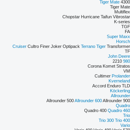
Tiger Mate
4300
Tiger Mate
Multiflex
Chopstar
Hurricane
Taifun
Vibrostar
K-series
TGF
FA
Super Maxx
Horsch
Cruiser
Cultro
Finer
Joker
Optipack
Terrano
Tiger
Transformer
TF
John Deere
2210
980
Corona
Komet
Stratos
VM
Cultimer
Prolander
Kverneland
Accord
Enduro
TLD
Köckerling
Allrounder
Allrounder 500
Allrounder 600
Allrounder 900
Quadro
Quadro 400
Quadro 460
Trio
Trio 300
Trio 400
Vario