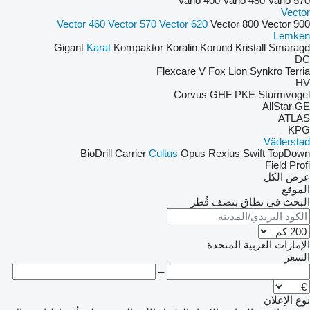
Vario 400
Vario 480
Vario 570
Vector
Vector 460
Vector 570
Vector 620
Vector 800
Vector 900
Lemken
Gigant
Karat
Kompaktor
Koralin
Korund
Kristall
Smaragd
DC
Flexcare V
Fox
Lion
Synkro
Terria
HV
Corvus
GHF
PKE
Sturmvogel
AllStar
GE
ATLAS
KPG
Väderstad
BioDrill
Carrier
Cultus
Opus
Rexius
Swift
TopDown
Field Profi
عرض الكل
الموقع
البحث في نطاق بنصف قُطر
الإمارات العربية المتحدة
السعر
–
نوع الإعلان