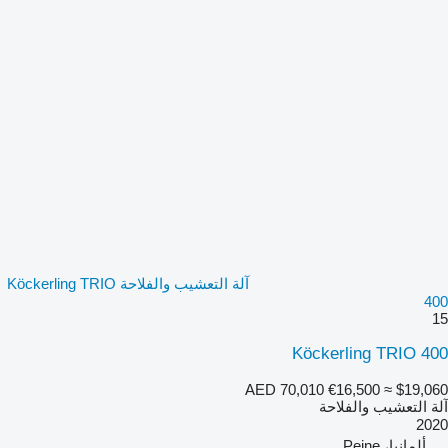
آلة التعشيب والفلاحة Köckerling TRIO
400
15
Köckerling TRIO 400
AED 70,010
€16,500
≈ $19,060
آلة التعشيب والفلاحة
2020
ألمانيا، Peine