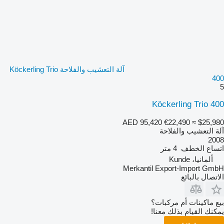
آلة التعشيب والفلاحة Köckerling Trio
400
5
Köckerling Trio 400
AED 95,420
€22,490
≈ $25,980
آلة التعشيب والفلاحة
2008
اتساع الخطف
4 متر
ألمانيا، Kunde
Merkantil Export-Import GmbH
الاتصال بالبائع
بيع ماكينات أم مركبات؟
يمكنك القيام بذلك معنا!