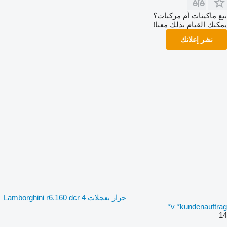
بيع ماكينات أم مركبات؟
يمكنك القيام بذلك معنا!
نشر إعلانك
جرار بعجلات Lamborghini r6.160 dcr 4
v *kundenauftrag*
14