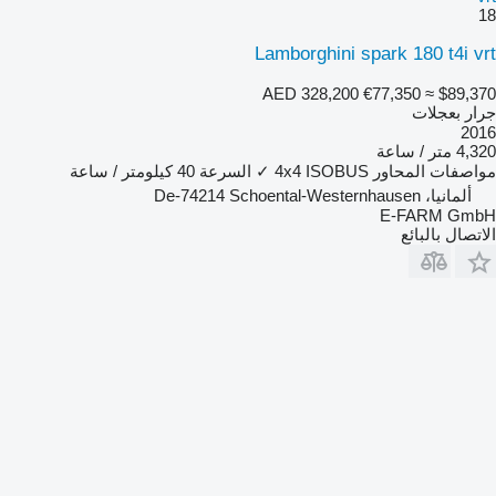
18
Lamborghini spark 180 t4i vrt
AED 328,200
€77,350
≈ $89,370
جرار بعجلات
2016
4,320 متر / ساعة
مواصفات المحاور
ISOBUS
4x4
✓
السرعة
40 كيلومتر / ساعة
ألمانيا، De-74214 Schoental-Westernhausen
E-FARM GmbH
الاتصال بالبائع