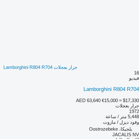
جرار بعجلات Lamborghini R804 R704
16
فيديو
Lamborghini R804 R704
AED 63,640
€15,000
≈ $17,330
جرار بعجلات
1972
5,448 متر / ساعة
وقود
ديزل / مازوت
بلجيكا، Oostrozebeke
JACALIS NV