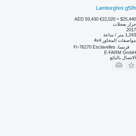
Lamborghini g50h
AED 93,430
€22,020
≈ $25,440
جرار بعجلات
2017
1,243 متر / ساعة
مواصفات المحاور
4x4
فرنسا، Fr-76270 Esclavelles
E-FARM GmbH
الاتصال بالبائع