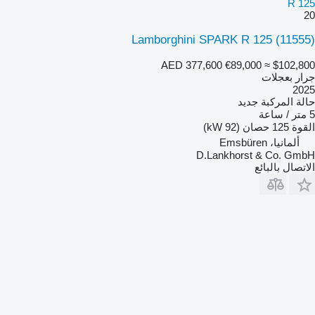
R 125
20
Lamborghini SPARK R 125
(11555)
AED 377,600
€89,000
≈ $102,800
جرار بعجلات
2025
حالة المركبة
جديد
5 متر / ساعة
القوة
125 حصان (92 kW)
ألمانيا، Emsbüren
D.Lankhorst & Co. GmbH
الاتصال بالبائع