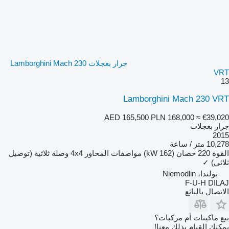
جرار بعجلات Lamborghini Mach 230
VRT
13
Lamborghini Mach 230 VRT
AED 165,500
PLN 168,000
≈ €39,020
جرار بعجلات
2015
10,278 متر / ساعة
القوة
220 حصان (162 kW)
مواصفات المحاور
4x4
وصلة ثلاثية (توصيل
ثلاثي)
✓
بولندا، Niemodlin
F-U-H DILAJ
الاتصال بالبائع
بيع ماكينات أم مركبات؟
يمكنك القيام بذلك معنا!