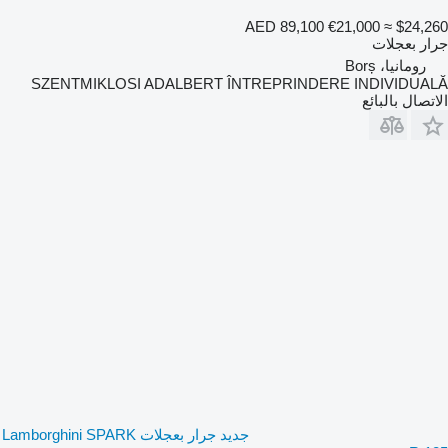
AED 89,100
€21,000
≈ $24,260
جرار بعجلات
رومانيا، Borș
SZENTMIKLOSI ADALBERT ÎNTREPRINDERE INDIVIDUALĂ
الاتصال بالبائع
جديد جرار بعجلات Lamborghini SPARK