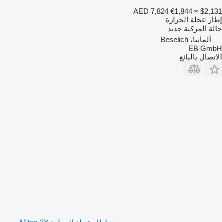
AED 7,824
€1,844
≈ $2,131
إطار عجلة الجرارة
حالة المركبة
جديد
ألمانيا، Beselich
EB GmbH
الاتصال بالبائع