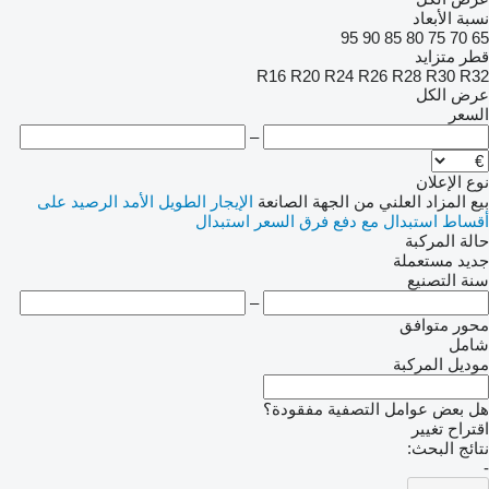
نسبة الأبعاد
95
90
85
80
75
70
65
قطر متزايد
R16
R20
R24
R26
R28
R30
R32
عرض الكل
السعر
–
نوع الإعلان
بيع
المزاد العلني
من الجهة الصانعة
الإيجار الطويل الأمد
الرصيد
على
أقساط
استبدال مع دفع فرق السعر
استبدال
حالة المركبة
جديد
مستعملة
سنة التصنيع
–
محور متوافق
شامل
موديل المركبة
هل بعض عوامل التصفية مفقودة؟
اقتراح تغيير
نتائج البحث:
-