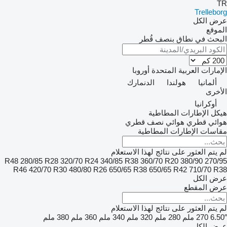
TR
Trelleborg
عرض الكل
الموقع
البحث في نطاق بنصف قُطر
الإمارات العربية المتحدة
أوروبا
ألمانيا
هولندا
الدنمارك
الأخرى
أوكرانيا
هيكل الإطارات المطاطية
هوائي قطري
هوائي نصف قطري
مقاسات الإطارات المطاطية
لم يتم العثور على نتائج لهذا الاستعلام
280/85 R28
320/70 R24
340/85 R38
360/70 R20
380/90
270/95 R48
R46
420/70 R30
480/80 R26
650/65 R38
650/65 R42
710/70 R38
عرض الكل
عرض المقطع
لم يتم العثور على نتائج لهذا الاستعلام
6.50″
270 ملم
280 ملم
320 ملم
340 ملم
360 ملم
380 ملم
عرض الكل