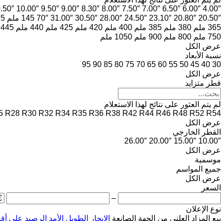
.50″
10.00″
9.50″
9.00″
8.30″
8.00″
7.50″
7.00″
6.50″
6.00″
4.00″
20.50″
20.80″
23.10″
24.50″
28.00″
30.50″
31.00″
70″
145 ملم
165
365 ملم
380 ملم
385 ملم
400 ملم
420 ملم
425 ملم
440 ملم
445 ملم
750 ملم
800 ملم
900 ملم
1050 ملم
عرض الكل
نسبة الأبعاد
95
90
85
80
75
70
65
60
55
50
45
40
30
عرض الكل
قطر متزايد
لم يتم العثور على نتائج لهذا الاستعلام
5
R28
R30
R32
R34
R35
R36
R38
R42
R44
R46
R48
R52
R54
عرض الكل
القطر الخارجي
26.00″
20.00″
15.00″
10.00″
عرض الكل
موسمية
جميع المواسم
عرض الكل
السعر
–
نوع الإعلان
بيع
المزاد العلني
من الجهة الصانعة
الإيجار الطويل الأمد
الرصيد
على أق