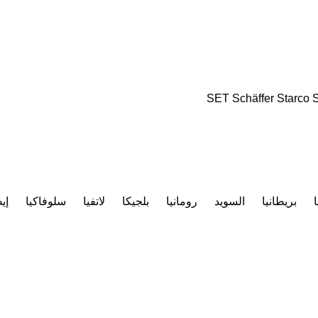
SET
Schäffer
Starco
S
ا
بريطانيا
السويد
رومانيا
بلجيكا
لاتفيا
سلوفاكيا
إيط