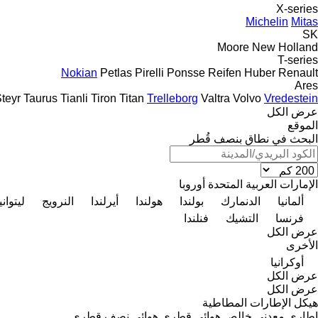
X-series
Michelin
Mitas
SK
Moore
New Holland
T-series
Nokian
Petlas
Pirelli
Ponsse
Reifen Huber
Renault
Ares
teyr
Taurus
Tianli
Tiron
Titan
Trelleborg
Valtra
Volvo
Vredestein
عرض الكل
الموقع
البحث في نطاق بنصف قُطر
الإمارات العربية المتحدة
أوروبا
ألمانيا
الدنمارك
بولندا
هولندا
أيرلندا
النرويج
ليتواني
فرنسا
التشيك
فنلندا
عرض الكل
الأخرى
أوكرانيا
عرض الكل
عرض الكل
هيكل الإطارات المطاطية
إطاري
معدني خالص
هوائي قطري
هوائي نصف قطري