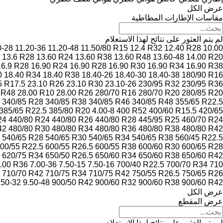
عرض الكل
مقاسات الإطارات المطاطية
لم يتم العثور على نتائج لهذا الاستعلام
0-28
11.20-36
11.20-48
11.50/80 R15
12.4 R32
12.40 R28
10.00 x 16.00 R6
13.6 R28
13.60 R24
13.60 R38
13.60 R48
13.60-48
14.00 R20
16.9 R28
16.90 R24
16.90 R28
16.90 R30
16.90 R34
16.90 R38
0
18.40 R34
18.40 R38
18.40-26
18.40-30
18.40-38
180/90 R16
5 R17.5
23.10 R26
23.10 R30
23.10-26
230/95 R32
230/95 R36
 R48
28.00 R10
28.00 R26
280/70 R16
280/70 R20
280/85 R20
340/85 R28
340/85 R38
340/85 R46
340/85 R48
355/65 R22.5
385/65 R22.5
385/80 R20
4.00-8
400 R52
400/60 R15.5
420/65
24
440/80 R24
440/80 R26
440/80 R28
445/95 R25
460/70 R24
42
480/80 R30
480/80 R34
480/80 R36
480/80 R38
480/80 R42
540/65 R28
540/65 R30
540/65 R34
540/65 R38
560/45 R22.5
00/55 R22.5
600/55 R26.5
600/55 R38
600/60 R30
600/65 R28
620/75 R34
650/50 R26.5
650/60 R34
650/60 R38
650/60 R42
.00 R36
7.00-36
7.50-15
7.50-16
700/40 R22.5
700/70 R34
710
710/70 R42
710/75 R34
710/75 R42
750/55 R26.5
750/65 R26
.50-32
9.50-48
900/50 R42
900/60 R32
900/60 R38
900/60 R42
عرض الكل
عرض المقطع
لم يتم العثور على نتائج لهذا الاستعلام