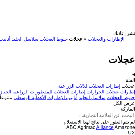
نشر إعلانك
الإطارات والعجلات
»
عجلات
جنوط العجلات
سلاسل الجليد
أنابيب
عجلات
الفئة
عجلات
إطارات العجلات للآلات الزراعية
إطارات عجلات الجرارات
إطارات العجلات للمقطورات الزراعية
الجناز
جنوط العجلات
سلاسل الجليد
أنابيب الإطارات
الأغطية الوسطى
متنوعا
عرض الكل
الماركة
لم يتم العثور على نتائج لهذا الاستعلام
ABC
Agrimac
Alliance
Amazone
UX