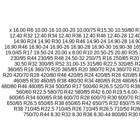
10.00-16
10.00-20
10.00/75 R15.30
10.50/80 R
12.40 R32
12.40 R34
12.40 R36
12.40 R46
12.40-28
12.4
14.90 R24
14.90 R30
14.90 R46
14.90-24
14.90-28
14.9
16.90 R46
16.90-24
16.90-26
16.90-28
16.90-30
16.90-38
16
19.0/45 R17
19.50-24
20.00 x 8.00 R10
20.50-25
20.80 R35
230/95 R44
230/95 R48
24.50-32
250/75 R16
250/85 R20
30.50 R32
300/95 R52
31.00-15
315/80 R22.5
320/85 R
360/65 R16
360/70 R20
365/85 R20
380/70 R24
380/70 R2
R20
420/70 R28
420/80 R46
420/85 R24
420/85 R28
420/85
460/85 R30
460/85 R38
480/30 R34
480/65 R28
480/65
480/80 R46
480/85 R34
500/50 R17
500/60 R26.5
520/70 R38
560/60 R22.5
580/70 R42
580/85 R42
6.00 R19.5
6.00-
600/65 R34
600/65 R38
600/70 R28
600/70 R30
600/70 R
650/65 R26.5
650/65 R38
650/65 R42
650/75 R32
650/75 
R38
710/45 R22.5
710/45 R26
710/45 R26.5
710/50 R26
750/70 R44
8.30 R32
8.30 R36
8.30-44
800/60 R30