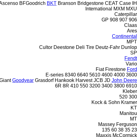
Ascenso
BFGoodrich
BKT
Branson
Bridgestone
CEAT
Case IH
International
MXM
MXU
Caterpillar
GP
908
907
906
Claas
Ares
Continental
MPT
Cultor
Deestone
Deli Tire
Deutz-Fahr
Dunlop
SP
Fendt
Vario
Fiat
Firestone
Ford
E-series
8340
6640
5610
4600
4000
3600
Giant
Goodyear
Grasdorf
Hankook
Harvest
JCB
JD
John Deere
6R
8R
410
550
3200
3400
3800
6910
Kleber
520
300
Kock & Sohn
Kramer
KT
Manitou
MT
Massey Ferguson
135
60
38
35
23
Maxxis
McCormick