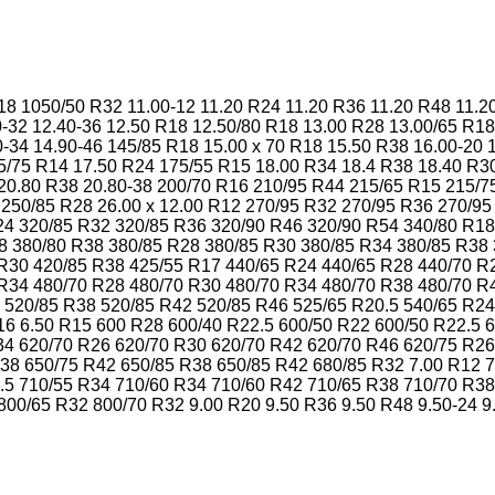
18
1050/50 R32
11.00-12
11.20 R24
11.20 R36
11.20 R48
11.2
0-32
12.40-36
12.50 R18
12.50/80 R18
13.00 R28
13.00/65 R18
0-34
14.90-46
145/85 R18
15.00 x 70 R18
15.50 R38
16.00-20
5/75 R14
17.50 R24
175/55 R15
18.00 R34
18.4 R38
18.40 R3
20.80 R38
20.80-38
200/70 R16
210/95 R44
215/65 R15
215/7
250/85 R28
26.00 x 12.00 R12
270/95 R32
270/95 R36
270/95
24
320/85 R32
320/85 R36
320/90 R46
320/90 R54
340/80 R18
8
380/80 R38
380/85 R28
380/85 R30
380/85 R34
380/85 R38
 R30
420/85 R38
425/55 R17
440/65 R24
440/65 R28
440/70 R
 R34
480/70 R28
480/70 R30
480/70 R34
480/70 R38
480/70 R
520/85 R38
520/85 R42
520/85 R46
525/65 R20.5
540/65 R24
16
6.50 R15
600 R28
600/40 R22.5
600/50 R22
600/50 R22.5
6
34
620/70 R26
620/70 R30
620/70 R42
620/70 R46
620/75 R26
R38
650/75 R42
650/85 R38
650/85 R42
680/85 R32
7.00 R12
7
.5
710/55 R34
710/60 R34
710/60 R42
710/65 R38
710/70 R38
800/65 R32
800/70 R32
9.00 R20
9.50 R36
9.50 R48
9.50-24
9