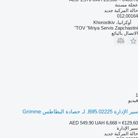
عجلة مسننة
حالة المركبة
جديد
012.00164
أوكرانيا، Khorostkiv
TOV "Mriya Servis Zapchastini"
الاتصال بالبائع
1
فيديو
سير الإدارة B95.02225. لـ حصادة البطاطس Grimme
AED 549.90
UAH 6,668
≈ €129.60
سير الإدارة
حالة المركبة
جديد