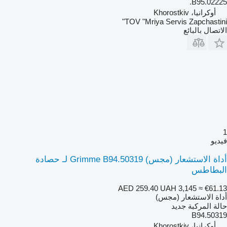
B95.02225.
أوكرانيا، Khorostkiv
TOV "Mriya Servis Zapchastini"
الاتصال بالبائع
1
فيديو
أداة الاستشعار (مجس) Grimme B94.50319 لـ حصادة
البطاطس
AED 259.40
UAH 3,145
≈ €61.13
أداة الاستشعار (مجس)
حالة المركبة
جديد
B94.50319
أوكرانيا، Khorostkiv