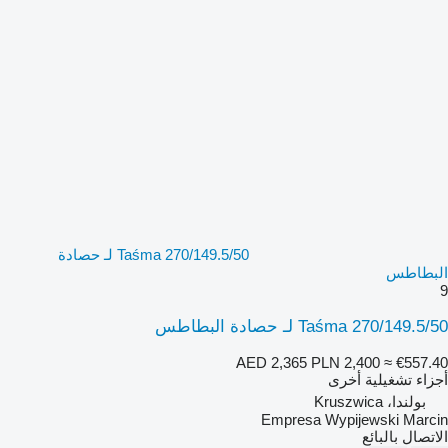
Taśma 270/149.5/50 لـ حصادة
البطاطس
9
Taśma 270/149.5/50 لـ حصادة البطاطس
AED 2,365
PLN 2,400
≈ €557.40
أجزاء تشغيلية أخرى
بولندا، Kruszwica
Empresa Wypijewski Marcin
الاتصال بالبائع