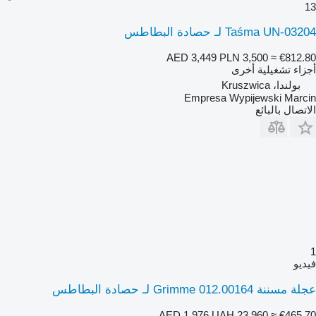
13
Taśma UN-03204 لـ حصادة البطاطس
AED 3,449
PLN 3,500
≈ €812.80
أجزاء تشغيلية أخرى
بولندا، Kruszwica
Empresa Wypijewski Marcin
الاتصال بالبائع
1
فيديو
عجلة مسننة Grimme 012.00164 لـ حصادة البطاطس
AED 1,976
UAH 23,960
≈ €465.70