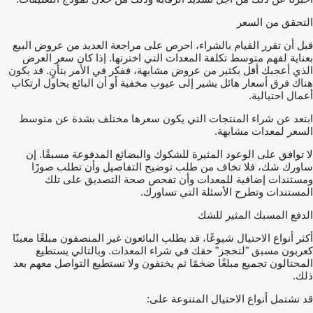
التحقق من السعر
قبل أن تقرر القيام بالشراء، احرص على مراجعة العديد من عروض البيع
بعناية لفهم متوسط تكلفة المعدات التي اخترتها. إذا كان سعر العرض
الذي أعجبك أقل بكثير من عروض مشابهة، ففكر في الأمر بتأنٍ. قد يكون
هناك فرق أسعار هائل يشير إلى عيوب مخفية أو أن البائع يحاول ارتكاب
أعمال احتيالية.
ابتعد عن شراء المنتجات التي يكون سعرها مختلف بشدة عن متوسط
السعر لمعدات مشابهة.
لا توافق على الوعود المثيرة للشكوك والبضائع المدفوعة مسبقًا. إن
ساورك شك، فلا تخاف من طلب توضيح التفاصيل وأن تطلب صورًا
ومستندات إضافية للمعدات وأن تفحص صحة التصديق على تلك
المستندات وتطرح الأسئلة التي تساورك.
الدفع المسبك المثير للشك
أكثر أنواع الاحتيال شيوعًا، قد يطلب البائعون غير المنصفون مبلغًا معينًا
كعربون مسبق "لتحجز" حقك في شراء المعدات. وبالتالي يستطيع
المحتالون تجميع مبلغًا ضخمًا ثم يختفون ولا تستطيع التواصل معهم بعد
ذلك.
قد تشتمل أنواع الاحتيال المتنوعة على: