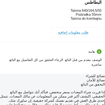
البطاطس
Taśma 640/164,5/55
Podziałka 55mm
Taśma do kombajnu
طلب معلومات إضافية
هامة
الوصف مقدم من قبل البائع. الرجاء التحقق من كل التفاصيل مع البائع
مباشرة.
نصائح للشراء
نصائح للأمان
التحقق من البائع
إذا قررت شراء المعدات بسعر منخفض، فتأكد أنك تتواصل مع البائع
الحقيقي. اكتشف أكبر قدر ممكن من المعلومات عن مالك المعدات. تتمثل
إحدى طرق الغش في تقديم نفسك كشركة حقيقية. إن ساورك شك،
أخبرنا عن ذلك من أجل تشديد الرقابة وذلك من خلال نموذج التعليقات.