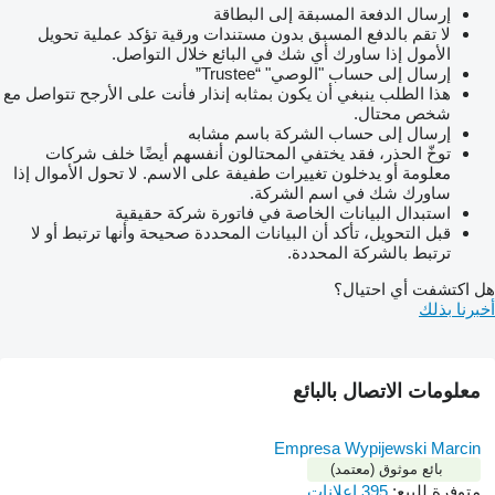
إرسال الدفعة المسبقة إلى البطاقة
لا تقم بالدفع المسبق بدون مستندات ورقية تؤكد عملية تحويل
الأمول إذا ساورك أي شك في البائع خلال التواصل.
إرسال إلى حساب "الوصي" “Trustee”
هذا الطلب ينبغي أن يكون بمثابه إنذار فأنت على الأرجح تتواصل مع
شخص محتال.
إرسال إلى حساب الشركة باسم مشابه
توخّ الحذر، فقد يختفي المحتالون أنفسهم أيضًا خلف شركات
معلومة أو يدخلون تغييرات طفيفة على الاسم. لا تحول الأموال إذا
ساورك شك في اسم الشركة.
استبدال البيانات الخاصة في فاتورة شركة حقيقية
قبل التحويل، تأكد أن البيانات المحددة صحيحة وأنها ترتبط أو لا
ترتبط بالشركة المحددة.
هل اكتشفت أي احتيال؟
أخبرنا بذلك
معلومات الاتصال بالبائع
Empresa Wypijewski Marcin
بائع موثوق (معتمد)
متوفرة للبيع:
395 إعلانات