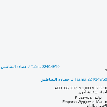
Taśma 224/149/50 لـ حصادة البطاطس
7
Taśma 224/149/50 لـ حصادة البطاطس
AED 985.30
PLN 1,000
≈ €232.20
أجزاء تشغيلية أخرى
بولندا، Kruszwica
Empresa Wypijewski Marcin
الاتصال بالبائع