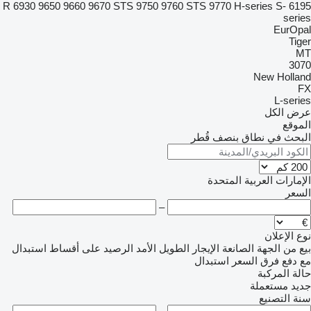
6930
9650
9660
9670 STS
9750
9760 STS
9770
H-series
S-
6195 R
series
EurOpal
Tiger
MT
3070
New Holland
FX
L-series
عرض الكل
الموقع
البحث في نطاق بنصف قُطر
الإمارات العربية المتحدة
السعر
–
نوع الإعلان
بيع
من الجهة الصانعة
الإيجار الطويل الأمد
الرصيد
على أقساط
استبدال
مع دفع فرق السعر
استبدال
حالة المركبة
جديد
مستعملة
سنة التصنيع