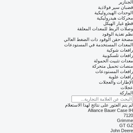
الجنازير
قضبان سير فولاذية
الوحدات الهيدروليكية
محركات هيدروليكية
قطع غيار الهيكل
وصلات الربط للمعدات المعلقة
نظم تغذية الوقود
مضخة حقن الوقود ذات الضغط العالي
المعدات المستخدمة في المستودعات
رافعات شوكية
رافعات تلسكوبية
معدات تثبيت الحمولة
منصات تحميل متحركة
رافعات المستودعات
رافعات علوية
الإطارات والعجلات
عجلات
الماركة
لم يتم العثور على نتائج لهذا الاستعلام
Alliance
Bauer
Case IH
7120
Grimme
GT
GZ
John Deere