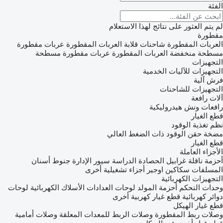
الفئة
لم يتم العثور على نتائج لهذا الاستعلام
مقطورة
العربات المقطورة شاحنات قلابة
العربات المقطورة عربات مقطورة
مسطحة منخفضة
العربات المقطورة عربات مقطورة مسطحة
التجهيزات
التجهيزات للآليات الخدمية
فرش آلية
التجهيزات للشاحنات
آلات رافعة
رافعات ونش هيدروليكية
قطع الغيار
نظم تغذية الوقود
مضخة حقن الوقود ذات الضغط العالي
قطع الغيار
الأجزاء العاملة
أحزمة ناقلة
غرابيل الحصادة الدراسة
سيور الإدارة
جنوط
أسنان
المسلفات
سكاكين
اوجير
أجزاء تشغيلية أخرى
التجهيزات الكهربائية
وحدات التحكم
أحزمة المولد
لوحات العدادات
الأسلاك الكهربائية
لوحات
دوائر كهربائية
قطع غيار كهربية أخرى
قطع غيار الهيكل
وصلات ربط المقطورة
وصلات الربط للمعدات المعلقة
وصلات أمامية