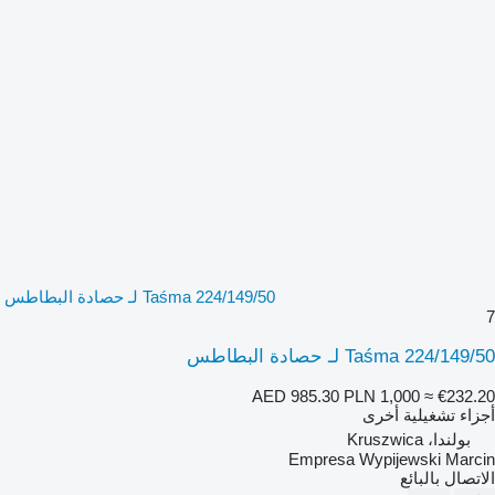
Taśma 224/149/50 لـ حصادة البطاطس
7
Taśma 224/149/50 لـ حصادة البطاطس
AED 985.30
PLN 1,000
≈ €232.20
أجزاء تشغيلية أخرى
بولندا، Kruszwica
Empresa Wypijewski Marcin
الاتصال بالبائع