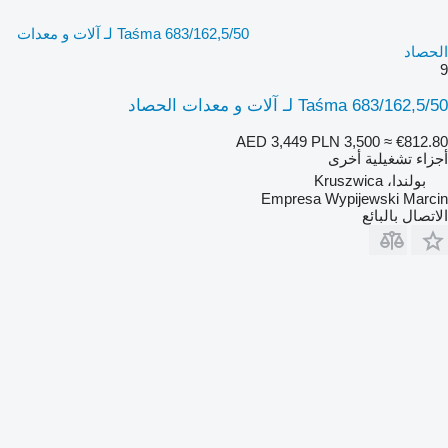
Taśma 683/162,5/50 لـ آلات و معدات
الحصاد
9
Taśma 683/162,5/50 لـ آلات و معدات الحصاد
AED 3,449
PLN 3,500
≈ €812.80
أجزاء تشغيلية أخرى
بولندا، Kruszwica
Empresa Wypijewski Marcin
الاتصال بالبائع