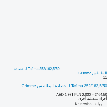
Taśma 352/162,5/50 لـ حصادة
البطاطس Grimme
11
Taśma 352/162,5/50 لـ حصادة البطاطس Grimme
AED 1,971
PLN 2,000
≈ €464.50
أجزاء تشغيلية أخرى
بولندا، Kruszwica