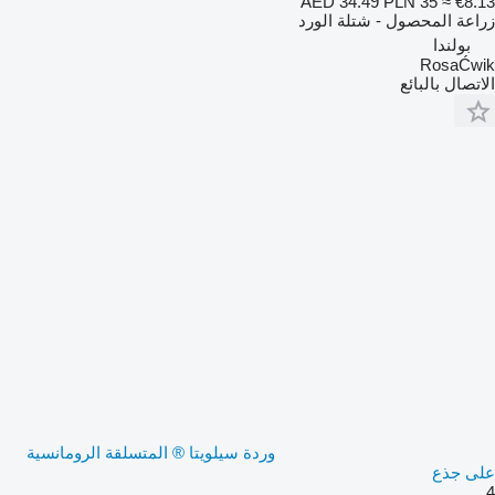
AED 34.49
PLN 35
≈ €8.13
زراعة المحصول - شتلة الورد
بولندا
RosaĆwik
الاتصال بالبائع
وردة سيلويتا ® المتسلقة الرومانسية
على جذع
4