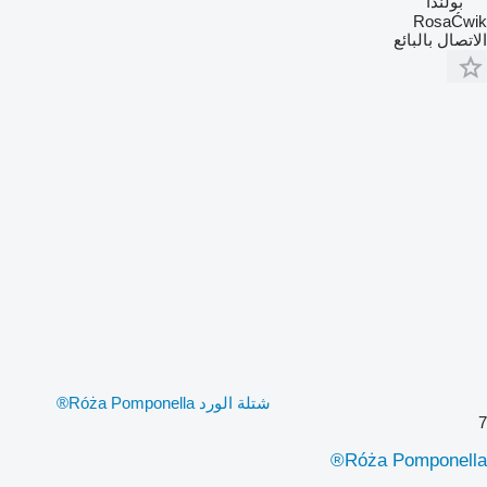
بولندا
RosaĆwik
الاتصال بالبائع
شتلة الورد Róża Pomponella®
7
Róża Pomponella®