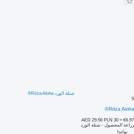
شتلة الورد Róża Aloha®
5
Róża Aloha®
AED 29.56
PLN 30
≈ €6.97
زراعة المحصول - شتلة الورد
بولندا