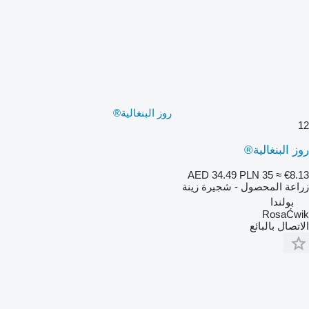
روز البنغالية®
12
روز البنغالية®
AED 34.49
PLN 35
≈ €8.13
زراعة المحصول - شجيرة زينة
بولندا
RosaĆwik
الاتصال بالبائع