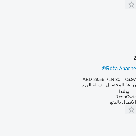
2
Róża Apache®
AED 29.56
PLN 30
≈ €6.97
زراعة المحصول - شتلة الورد
بولندا
RosaĆwik
الاتصال بالبائع