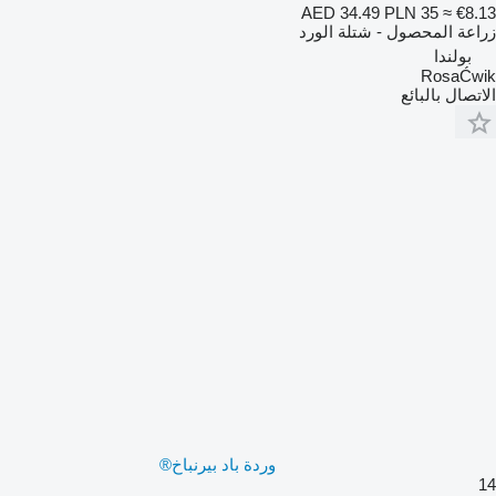
AED 34.49
PLN 35
≈ €8.13
زراعة المحصول - شتلة الورد
بولندا
RosaĆwik
الاتصال بالبائع
وردة باد بيرنباخ®
14