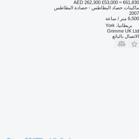
AED 262,300
£53,000
≈ €61,830
ماكينات حصاد البطاطس - حصادة البطاطس
2007
6,500 متر / ساعة
بريطانيا، York
Grimme UK Ltd
الاتصال بالبائع