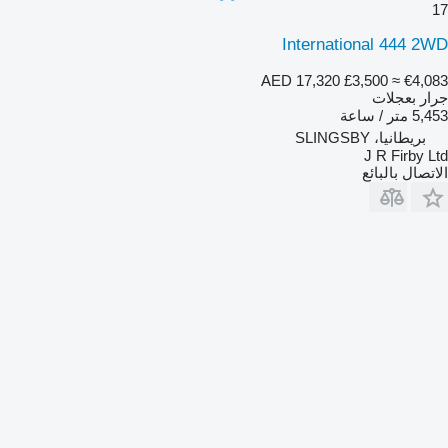
17
International 444 2WD
AED 17,320
£3,500
≈ €4,083
جرار بعجلات
5,453 متر / ساعة
بريطانيا، SLINGSBY
J R Firby Ltd
الاتصال بالبائع