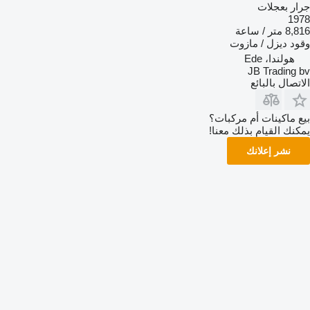
جرار بعجلات
1978
8,816 متر / ساعة
وقود
ديزل / مازوت
هولندا، Ede
JB Trading bv
الاتصال بالبائع
بيع ماكينات أم مركبات؟
يمكنك القيام بذلك معنا!
نشر إعلانك