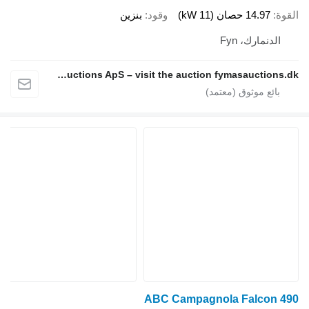
وقود
بنزين
Fymas Auctions ApS – visit the auction fymasauctions.dk
ABC Campa