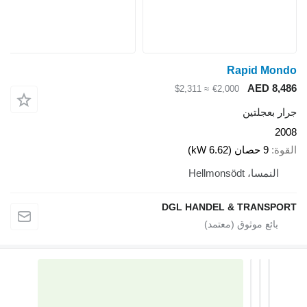
DGL HA