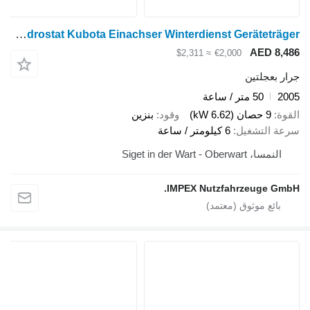
RAPID MONDO Hydrostat Kubota Einachser Winterdienst Geräteträger
وقود
بنزين
IMPEX 