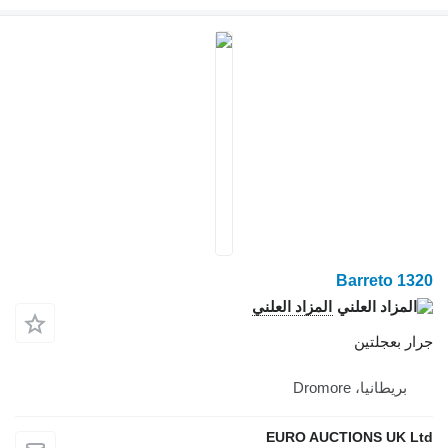
العلني
EUR