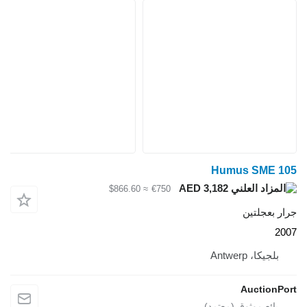
≈ $866.60
€750