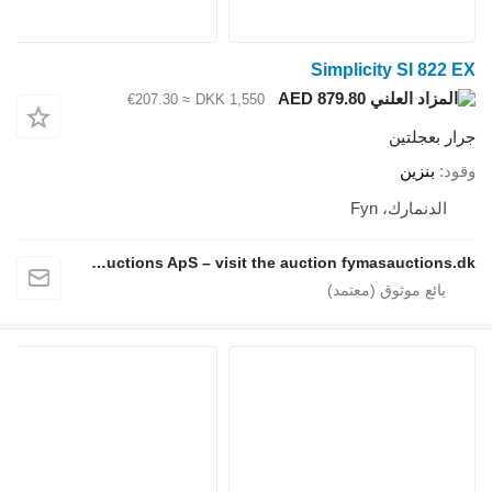
S
≈ €207.30
DKK 1,550
Fymas Auctions ApS – visit the auction fymasauctions.dk