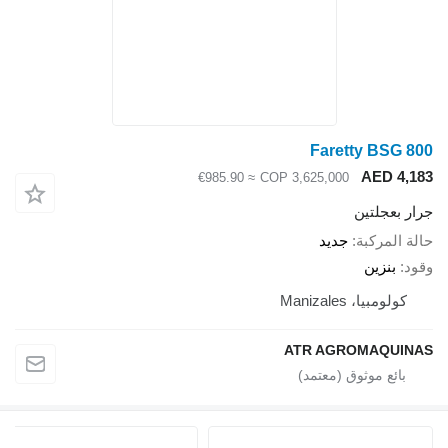
≈ €985.90
COP 