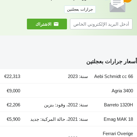
ارات بعجلتين
الاشتراك
ن
سنة: 2023
€22,313
€9,000
سنة: 2012، وقود: بنزين
€2,206
سنة: 2021، حالة المركبة: جديد
€5,900