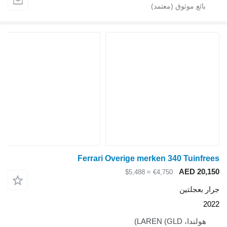
Ferrari Overige me
≈ $5