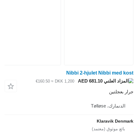
Nibbi 2-hj
≈ €160.50
DKK 1,200