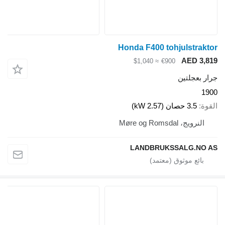
Honda F
LAN