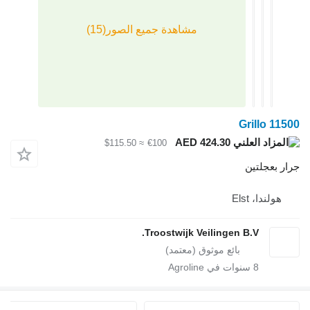
≈ $115.50
€100
Troostwijk V