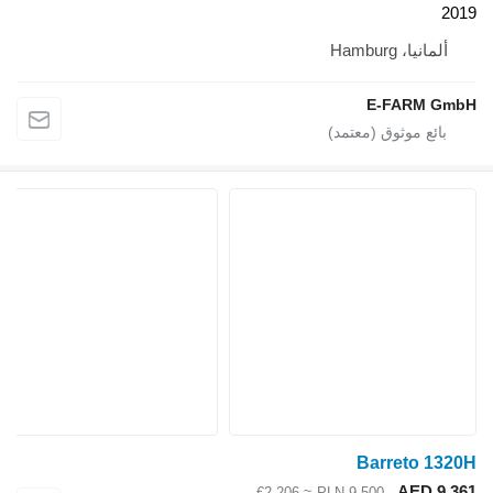
≈ €2,206