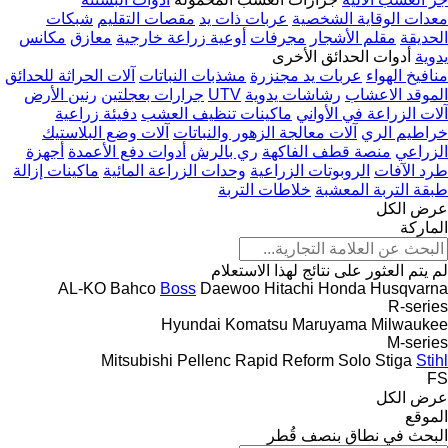
معدات الوقاية الشخصية
عربات ذات يد
مقصات التقليم
شبكات
الحديقة
مقلم الأشجار
مجرفات
أوعية زراعة خارجية
معازق
مكانس
يدوية
أدوات الحدائق الأخرى
منافيخ الهواء
عربات يد مجنزرة
مشذبات النباتات
آلات الحراثة للحدائق
الموقد الاعشاب
رشاشات يدوية
UTV
جرارات بعجلتين
رنين الأرض
آلات الزراعة في الأواني
ماكينات تنظيف العشب
دفيئة زراعية
خراطيم الري
آلات معالجة الزهور والنباتات
آلات وضع البلاستيك
الزراعي
منصة قطف الفاكهة
ري بالرش
أدوات دفع الأعمدة
أجهزة
طرد الآفات
الروبوتات الزراعية
وحدات الزراعة المائية
ماكينات إزالة
طبقة التربة المعشبة
خلاطات التربة
عرض الكل
الماركة
لم يتم العثور على نتائج لهذا الاستعلام
AL-KO
Bahco
Boss
Daewoo
Hitachi
Honda
Husqvarna
R-series
Hyundai
Komatsu
Maruyama
Milwaukee
M-series
Mitsubishi
Pellenc
Rapid
Reform
Solo
Stiga
Stihl
FS
عرض الكل
الموقع
البحث في نطاق بنصف قُطر