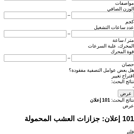
مواصفات
الوزن الصافي
–
كجم
عدد ساعات التشغيل
–
متر / ساعة
المحرك، علبة السرعات
قوة المحرك
–
حصان
هل بعض عوامل التصفية مفقودة؟
اقتراح تغيير
نتائج البحث:
-
عرض
نتائج البحث:
101 إعلان
عرض
101 إعلان:
جزازات العشب المحمولة
فلتر