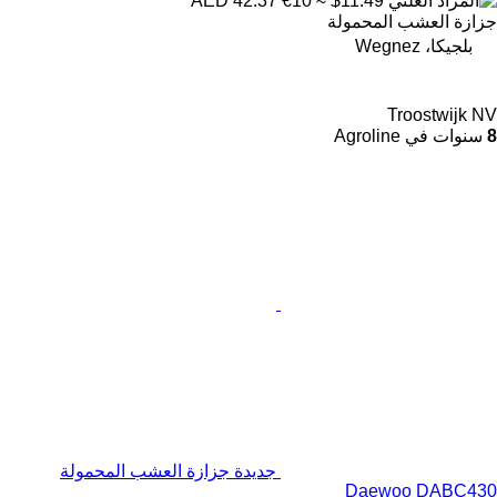
€10
≈ $11.49
AED 42.37
جزازة العشب المحمولة
بلجيكا، Wegnez
Troostwijk NV
8
سنوات في Agroline
جديدة جزازة العشب المحمولة
Daewoo DABC430