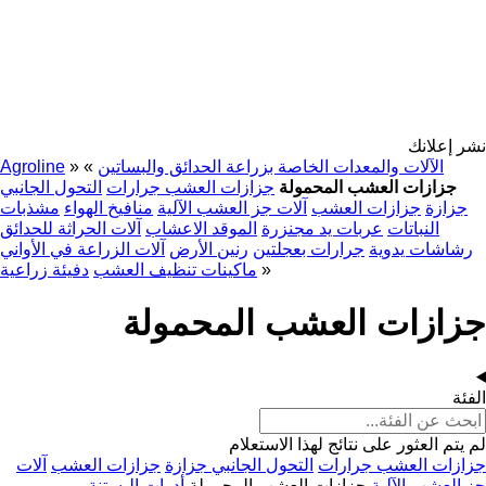
نشر إعلانك
الآلات والمعدات الخاصة بزراعة الحدائق والبساتين
»
»
Agroline
جزازات العشب المحمولة
جزازات العشب جرارات
التحول الجانبي
جزازة
جزازات العشب
آلات جز العشب الآلية
منافيخ الهواء
مشذبات
النباتات
عربات يد مجنزرة
الموقد الاعشاب
آلات الحراثة للحدائق
رشاشات يدوية
جرارات بعجلتين
رنين الأرض
آلات الزراعة في الأواني
»
ماكينات تنظيف العشب
دفيئة زراعية
جزازات العشب المحمولة
الفئة
لم يتم العثور على نتائج لهذا الاستعلام
جزازات العشب جرارات
التحول الجانبي جزازة
جزازات العشب
آلات
جز العشب الآلية
جزازات العشب المحمولة
أدوات البستنة