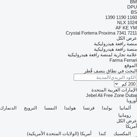
BM
DPU
BS
1390
1190
1160
NLX 1024
AF
KE
YM
Crystal
Forterra
Proxima
7341
7211
عرض الكل
منصة رافعة هيدروليكية
منصة رافعة هيدروليكية
علامة تجارية لمنصة رافعة هيدروليكية
Farma
Ferrari
الموقع
البحث في نطاق بنصف قُطر
الإمارات العربية المتحدة
Jebel Ali Free Zone
Dubai
أوروبا
ألمانيا
بولندا
فرنسا
هولندا
النمسا
النرويج
الدنمارك
رومانيا
عرض الكل
أمريكا
المكسيك
كندا
أمريكا (الولايات المتحدة الأمريكية)