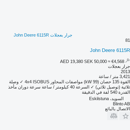
جرار بعجلات John Deere 6115R
81
John Deere 6115R
SEK 50,000
≈ €4,568
AED 19,380
جرار بعجلات
2013
3,421 متر / ساعة
القوة
135 حصان (99 kW)
مواصفات المحاور
ISOBUS
4x4
✓
وصلة
ثلاثية (توصيل ثلاثي)
✓
السرعة
40 كيلومتر / ساعة
سرعة دوران مأخذ
القدرة
540 لفة في الدقيقة
السويد، Eskilstuna
Blinto AB
الاتصال بالبائع