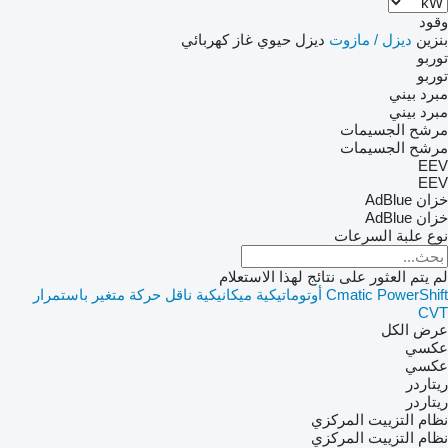
وقود
بنزين
ديزل / مازوت
ديزل حيوي
غاز
كهربائي
توربو
توربو
مبرد بيني
مبرد بيني
مرشح الجسيمات
مرشح الجسيمات
EEV
EEV
خزان AdBlue
خزان AdBlue
نوع علبة السرعات
لم يتم العثور على نتائج لهذا الاستعلام
PowerShift
Cmatic
أوتوماتيكية
ميكانيكية
ناقل حركة متغير باستمرار
CVT
عرض الكل
عكسي
عكسي
ريتاردر
ريتاردر
نظام التزييت المركزي
نظام التزييت المركزي