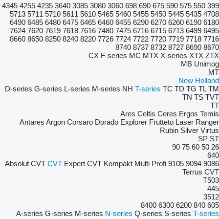
4345
4255
4235
3640
3085
3080
3060
698
690
675
590
575
550
399
5713
5711
5710
5611
5610
5465
5460
5455
5450
5445
5435
4708
6490
6485
6480
6475
6465
6460
6455
6290
6270
6260
6190
6180
7624
7620
7619
7618
7616
7480
7475
6716
6715
6713
6499
6495
8660
8650
8250
8240
8220
7726
7724
7722
7720
7719
7718
7716
8740
8737
8732
8727
8690
8670
CX
F-series
MC
MTX
X-series
XTX
ZTX
MB
Unimog
MT
New Holland
D-series
G-series
L-series
M-series
NH
T-series
TC
TD
TG
TL
TM
TN
TS
TVT
TT
Ares
Celtis
Ceres
Ergos
Temis
Antares
Argon
Corsaro
Dorado
Explorer
Frutteto
Laser
Ranger
Rubin
Silver
Virtus
SP
ST
90
75
60
50
26
640
Absolut CVT
CVT
Expert CVT
Kompakt
Multi
Profi
9105
9094
9086
Terrus CVT
T503
445
3512
8400
6300
6200
840
605
A-series
G-series
M-series
N-series
Q-series
S-series
T-series