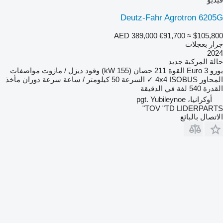
Deutz-Fahr Agrotron 6205G
AED 389,000
€91,700
≈ $105,800
جرار بعجلات
2024
حالة المركبة
جديد
يورو
Euro 3
القوة
211 حصان (155 kW)
وقود
ديزل / مازوت
مواصفات
المحاور
ISOBUS
4x4
✓
السرعة
50 كيلومتر / ساعة
سرعة دوران مأخذ
القدرة
540 لفة في الدقيقة
أوكرانيا، pgt. Yubileynoe
TOV "TD LIDERPARTS"
الاتصال بالبائع