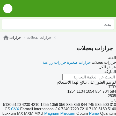
جرارات بعجلات
جرارات
جرارات بعجلات
الفئة
جرارات بعجلات
جرارات صغيرة
جرارات زراعية
عرض الكل
الماركة
لم يتم العثور على نتائج لهذا الاستعلام
TTR
1254
1104
1054
854
704
584
2505
CK
5130
5120
4230
4210
1255
1056
956
885
856
844
745
535
500
310
CS
CVX
Farmall
International
JX
7240
7220
7210
7120
5150
5140
Luxxum
MX
MXM
MXU
Magnum
Maxxum
Optum
Puma
Quantum