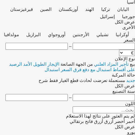
آسيا
اليابان
تركيا
الهند
أوزبكستان
الصين
قيرغيزستان
جورجيا
إسرائيل
عرض الكل
الأخرى
أوكرانيا
تشيلي
الأرجنتين
أوروجواي
البرازيل
مولدافيا
السعر
–
نوع الإعلان
بيع
تأجير
المزاد العلني
من الجهة الصانعة
الإيجار الطويل الأمد
الرصيد
على أقساط
استبدال مع دفع فرق السعر
استبدال
حالة المركبة
جديد
مستعملة
تعرضت لحادث
قطع الغيار فقط
شرح
عرض الكل
سنة التصنيع
–
اللون
لم يتم العثور على نتائج لهذا الاستعلام
أحمر
أخضر
أزرق
أزرق فاتح
برتقالي
عرض الكل
يورو