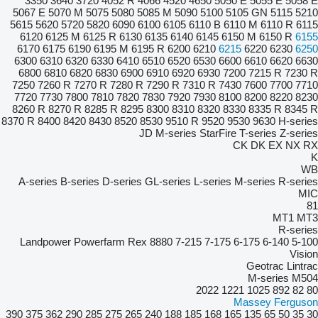
3350
3640
3720
4052 R
4066
4520
4650
5050 E
5055 E
5058 E
5067 E
5070 M
5075
5080
5085 M
5090
5100
5105 GN
5115
5210
5615
5620
5720
5820
6090
6100
6105
6110 B
6110 M
6110 R
6115
6120
6125 M
6125 R
6130
6135
6140
6145
6150 M
6150 R
6155
6170
6175
6190
6195 M
6195 R
6200
6210
6215
6220
6230
6250
6300
6310
6320
6330
6410
6510
6520
6530
6600
6610
6620
6630
6800
6810
6820
6830
6900
6910
6920
6930
7200
7215 R
7230 R
7250
7260 R
7270 R
7280 R
7290 R
7310 R
7430
7600
7700
7710
7720
7730
7800
7810
7820
7830
7920
7930
8100
8200
8220
8230
8260 R
8270 R
8285 R
8295
8300
8310
8320
8330
8335 R
8345 R
8370 R
8400
8420
8430
8520
8530
9510 R
9520
9530
9630
H-series
JD
M-series
StarFire
T-series
Z-series
CK
DK
EX
NX
RX
K
WB
A-series
B-series
D-series
GL-series
L-series
M-series
R-series
MIC
81
MT1
MT3
R-series
Landpower
Powerfarm
Rex
8880
7-215
7-175
6-175
6-140
5-100
Vision
Geotrac
Lintrac
M-series
M504
2022
1221
1025
892
82
80
Massey Ferguson
390
375
362
290
285
275
265
240
188
185
168
165
135
65
50
35
30