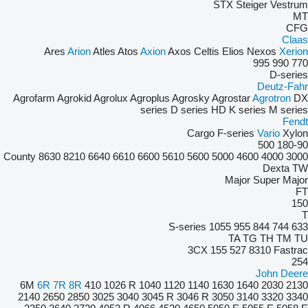
STX
Steiger
Vestrum
MT
CFG
Claas
Ares
Arion
Atles
Atos
Axion
Axos
Celtis
Elios
Nexos
Xerion
995
990
770
D-series
Deutz-Fahr
Agrofarm
Agrokid
Agrolux
Agroplus
Agrosky
Agrostar
Agrotron
DX
series
D series
HD
K series
M series
Fendt
Cargo
F-series
Vario
Xylon
500
180-90
County
8630
8210
6640
6610
6600
5610
5600
5000
4600
4000
3000
Dexta
TW
Major
Super Major
FT
150
T
S-series
1055
955
844
744
633
TA
TG
TH
TM
TU
3CX
155
527
8310
Fastrac
254
John Deere
6M
6R
7R
8R
410
1026 R
1040
1120
1140
1630
1640
2030
2130
2140
2650
2850
3025
3040
3045 R
3046 R
3050
3140
3320
3340