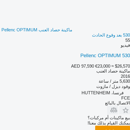
ماكينة حصاد العنب Pellenc OPTIMUM
530 بعد وقوع الحادث
55
فيديو
Pellenc OPTIMUM 530
AED 97,590
€23,000
≈ $26,570
ماكينة حصاد العنب
2016
5,630 متر / ساعة
وقود
ديزل / مازوت
فرنسا، HUTTENHEIM
FCE
الاتصال بالبائع
بيع ماكينات أم مركبات؟
يمكنك القيام بذلك معنا!