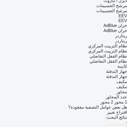
ديزل / مازوت
مرشح الجسيمات
مرشح الجسيمات
EEV
EEV
خزان AdBlue
خزان AdBlue
ريتاردر
ريتاردر
نظام التزييت المركزي
نظام التزييت المركزي
نظام القفل التفاضلي
نظام القفل التفاضلي
كابينة
جهاز التدفئة
جهاز التدفئة
مكيف
مكيف
محاور
عدد المحاور
1 محور
2 محور
هل بعض عوامل التصفية مفقودة؟
اقتراح تغيير
نتائج البحث:
-