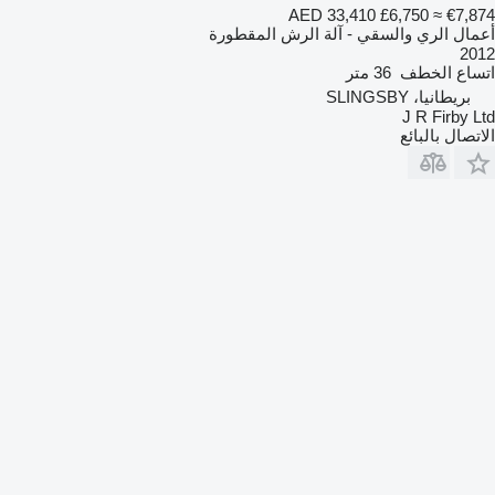
AED 33,410
£6,750
≈ €7,874
أعمال الري والسقي - آلة الرش المقطورة
2012
اتساع الخطف
36 متر
بريطانيا، SLINGSBY
J R Firby Ltd
الاتصال بالبائع