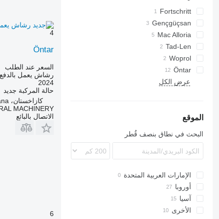
Fortschritt
Gençgüçsan
T series
4
Mac Alloria
Tad-Len
Öntar
Woprol
السعر عند الطلب
Öntar
رشاش يعمل بالدفع 
عرض الكل
2024
حالة المركبة
جديد
كازاخستان، Astana
RAL MACHINERY
الاتصال بالبائع
الموقع
البحث في نطاق بنصف قُطر
الإمارات العربية المتحدة
أوروبا
آسيا
بولندا
الأخرى
تركيا
إيطاليا
6