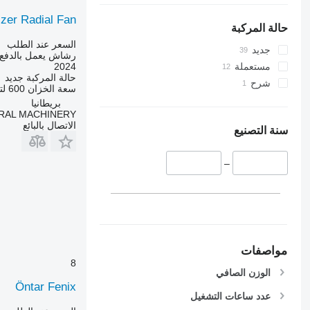
izer Radial Fan
حالة المركبة
السعر عند الطلب
جديد
رشاش يعمل بالدفع 
2024
مستعملة
حالة المركبة
جديد
شرح
سعة الخزان
600 لتر
بريطانيا
RAL MACHINERY
الاتصال بالبائع
سنة التصنيع
–
مواصفات
8
الوزن الصافي
Öntar Fenix
عدد ساعات التشغيل