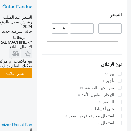
إسبانيا
أوكرانيا
كازاخستان
Öntar Fandox
ألمانيا
اليابان
السعر
المجر
كوريا الجنوبية
السعر عند الطلب
رشاش يعمل بالدفع 
الهند
بريطانيا
2024
–
فرنسا
حالة المركبة
جديد
بلغاريا
بريطانيا
RAL MACHINERY
عرض الكل
الاتصال بالبائع
بيع ماكينات أم مرك
نوع الإعلان
يمكنك القيام بذلك م
نشر إعلانك
بيع
تأجير
من الجهة الصانعة
الإيجار الطويل الأمد
الرصيد
على أقساط
استبدال مع دفع فرق السعر
استبدال
omizer Radial Fan
8