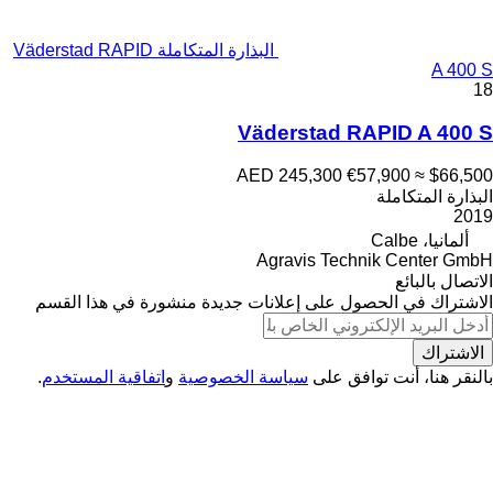
البذارة المتكاملة Väderstad RAPID
A 400 S
18
Väderstad RAPID A 400 S
AED 245,300
€57,900
≈ $66,500
البذارة المتكاملة
2019
ألمانيا، Calbe
Agravis Technik Center GmbH
الاتصال بالبائع
الاشتراك في الحصول على إعلانات جديدة منشورة في هذا القسم
الاشتراك
بالنقر هنا، أنت توافق على
سياسة الخصوصية
و
اتفاقية المستخدم
.