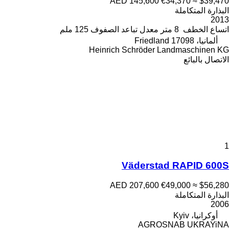
AED 145,600
€34,370
≈ $39,470
البذارة المتكاملة
2013
اتساع الخطف
8 متر
معدل تباعد الصفوف
125 ملم
ألمانيا، 17098 Friedland
Heinrich Schröder Landmaschinen KG
الاتصال بالبائع
1
Väderstad RAPID 600S
AED 207,600
€49,000
≈ $56,280
البذارة المتكاملة
2006
أوكرانيا، Kyiv
AGROSNAB UKRAYiNA