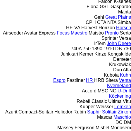
Falcon
K-series
Fiona
GST
Gaspardo
Manta
Gehl
Great Plains
CPH
CTA
NTA
Simba
HE-VA
Harvest
Horizon
Horsch
Airseeder
Avatar
Express
Focus
Maestro
Maistro
Pronto
Serto
Sprinter
Versa
IrTem
John Deere
740A
750
1890
1910
DB
730
Junkkari
Kerner
Kinze
Kongskilde
Demeter
Krukowiak
Duo Alfa
Kubota
Kuhn
Espro
Fastliner
HR
HRB
Sitera
Venta
Kverneland
Accord
MSC
NG
U-Drill
Köckerling
Rebell Classic
Ultima
Vitu
Küpper-Weisser
Lemken
Azurit
Compact-Solitair
Heliodor
Rubin
Saphir
Solitair
Zirkon
Mascar
Maschio
DC
DM
Massey Ferguson
Mishel
Monosem