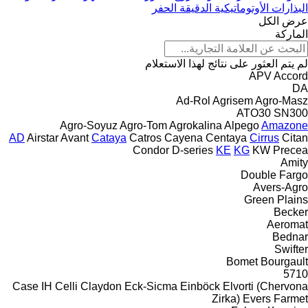
البذارات الأوتوماتيكية الدقيقة الحفر
عرض الكل
الماركة
لم يتم العثور على نتائج لهذا الاستعلام
APV
Accord
DA
Ad-Rol
Agrisem
Agro-Masz
ATO30
SN300
Agro-Soyuz
Agro-Tom
Agrokalina
Alpego
Amazone
AD
Airstar
Avant
Cataya
Catros
Cayena
Centaya
Cirrus
Citan
Condor
D-series
KE
KG
KW
Precea
Amity
Double
Fargo
Avers-Agro
Green Plains
Becker
Aeromat
Bednar
Swifter
Bomet
Bourgault
5710
Case IH
Celli
Claydon
Eck-Sicma
Einböck
Elvorti (Chervona
Zirka)
Evers
Farmet