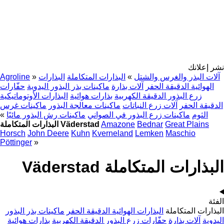
نشر إعلانك
آلات البذر والغرس والشتل
»
البذارات المتكاملة
البذارات
»
Agroline
الهوائية الدقيقة الحفر
آلات بذارة
ماكينات بذر البذور اليدوية
حفّارات
زرع البذور الدقيقة الكهربية
بذارات هوائية
البذارات الأوتوماتيكية
الدقيقة الحفر
آلات زرع النباتات
ماكينات معالجة البذور
ماكينات غرس
الثوم
ماكينات زرع البذور في الصواني
ماكينات رش البذور مائيًا
»
Great Plains
Bednar
Amazone
البذارات المتكاملة Väderstad
Horsch
John Deere
Kuhn
Kverneland
Lemken
Maschio
Pöttinger
»
البذارات المتكاملة Väderstad
الفئة
البذارات المتكاملة
البذارات الهوائية الدقيقة الحفر
ماكينات بذر البذور
اليدوية
آلات بذارة
حفّارات زرع البذور الدقيقة الكهربية
بذارات هوائية