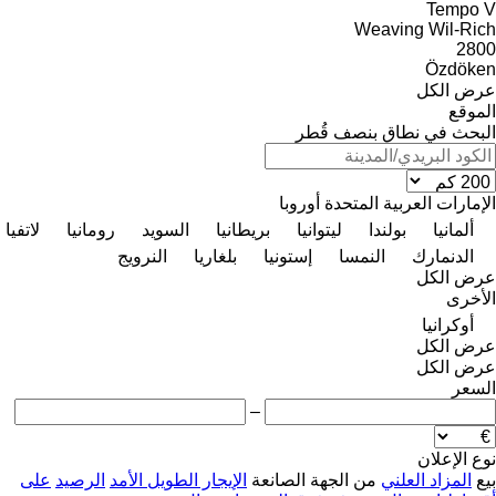
Tempo V
Weaving
Wil-Rich
2800
Özdöken
عرض الكل
الموقع
البحث في نطاق بنصف قُطر
الإمارات العربية المتحدة
أوروبا
ألمانيا
بولندا
ليتوانيا
بريطانيا
السويد
رومانيا
لاتفيا
الدنمارك
النمسا
إستونيا
بلغاريا
النرويج
عرض الكل
الأخرى
أوكرانيا
عرض الكل
عرض الكل
السعر
–
نوع الإعلان
بيع
المزاد العلني
من الجهة الصانعة
الإيجار الطويل الأمد
الرصيد
على