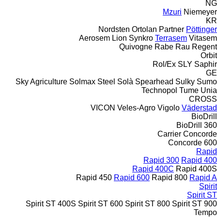
NG
Mzuri
Niemeyer
KR
Nordsten
Ortolan
Partner
Pöttinger
Aerosem
Lion
Synkro
Terrasem
Vitasem
Quivogne
Rabe
Rau
Regent
Orbit
Rol/Ex
SLY
Saphir
GE
Sky Agriculture
Solmax Steel
Solà
Spearhead
Sulky
Sumo
Technopol
Tume
Unia
CROSS
VICON
Veles-Agro
Vigolo
Väderstad
BioDrill
BioDrill 360
Carrier
Concorde
Concorde 600
Rapid
Rapid 300
Rapid 400
Rapid 400C
Rapid 400S
Rapid 450
Rapid 600
Rapid 800
Rapid A
Spirit
Spirit ST
Spirit ST 400S
Spirit ST 600
Spirit ST 800
Spirit ST 900
Tempo